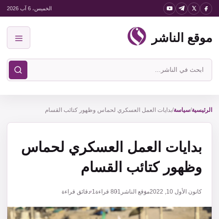
نتقل
الخميس، 6 آب 2026
لى
موقع الناشر
لمحتوى
القائمة
ابحث
في
موقع
الناشر
الرئيسية
/
سياسة
/
بدايات العمل العسكري لحماس وظهور كتائب القسام
بدايات العمل العسكري لحماس
وظهور كتائب القسام
كانون الأول 10, 2022
موقع الناشر
801
قراءة
1 دقائق قراءة