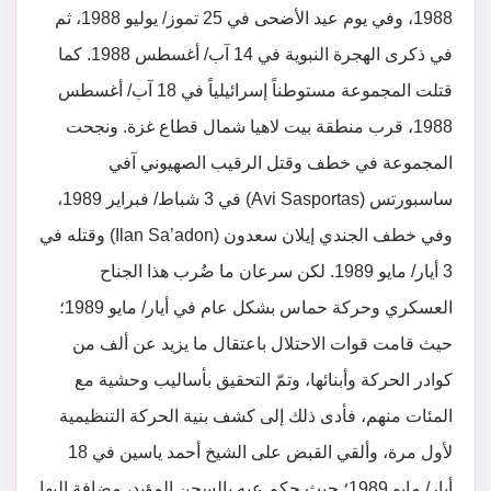
1988، وفي يوم عيد الأضحى في 25 تموز/ يوليو 1988، ثم
في ذكرى الهجرة النبوية في 14 آب/ أغسطس 1988. كما
قتلت المجموعة مستوطناً إسرائيلياً في 18 آب/ أغسطس
1988، قرب منطقة بيت لاهيا شمال قطاع غزة. ونجحت
المجموعة في خطف وقتل الرقيب الصهيوني آفي
ساسبورتس (Avi Sasportas) في 3 شباط/ فبراير 1989،
وفي خطف الجندي إيلان سعدون (Ilan Sa’adon) وقتله في
3 أيار/ مايو 1989. لكن سرعان ما ضُرب هذا الجناح
العسكري وحركة حماس بشكل عام في أيار/ مايو 1989؛
حيث قامت قوات الاحتلال باعتقال ما يزيد عن ألف من
كوادر الحركة وأبنائها، وتمّ التحقيق بأساليب وحشية مع
المئات منهم، فأدى ذلك إلى كشف بنية الحركة التنظيمية
لأول مرة، وألقي القبض على الشيخ أحمد ياسين في 18
أيار/ مايو 1989؛ حيث حكم عيه بالسجن المؤبد، مضافة إليها