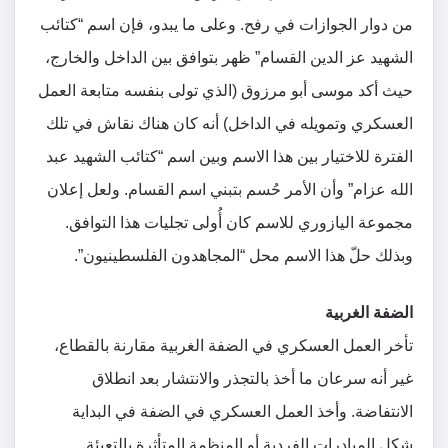
من دوار الجوازات في رفح. وعلى ما يبدو، فإن اسم “كتائب
الشهيد عز الدين القسام” ظهر بتوافق بين الداخل والخارج،
حيث أكد موسى أبو مرزوق (الذي تولى بنفسه متابعة العمل
العسكري وتمويله في الداخل) أنه كان هناك نقاش في تلك
الفترة للاختيار بين هذا الاسم وبين اسم “كتائب الشهيد عبد
الله عزام” وأن الأمر حُسم بتبني اسم القسام. ولعل إعلان
مجموعة اليازوري للاسم كان أُولى تجليات هذا التوافق.
وبذلك حلّ هذا الاسم محل “المجاهدون الفلسطينيون”.
الضفة الغربية
تأخر العمل العسكري في الضفة الغربية مقارنة بالقطاع،
غير أنه سرعان ما أخذ بالتجذر والانتشار بعد انطلاق
الانتفاضة. وأخذ العمل العسكري في الضفة في البداية
شكل المبادرات الفردية أو المنظمة المتأثرة بالتعبئة