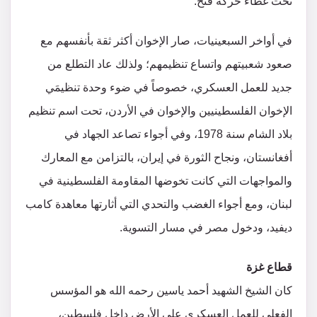
تحت غطاء حركة فتح.
في أواخر السبعينيات، صار الإخوان أكثر ثقة بأنفسهم مع
صعود شعبيتهم واتساع تنظيمهم؛ ولذلك عاد التطلع من
جديد للعمل العسكري، خصوصاً في ضوء وحدة تنظيمَي
الإخوان الفلسطينيين والإخوان في الأردن، تحت اسم تنظيم
بلاد الشام سنة 1978، وفي أجواء تصاعد الجهاد في
أفغانستان، ونجاح الثورة في إيران، بالتزامن مع المعارك
والمواجهات التي كانت تخوضها المقاومة الفلسطينية في
لبنان، ومع أجواء الغضب والتحدي التي أثارتها معاهدة كامب
ديفيد، ودخول مصر في مسار التسوية.
قطاع غزة
كان الشيخ الشهيد أحمد ياسين رحمه الله هو المؤسس
الفعلي للعمل العسكري على الأرض داخل فلسطين،