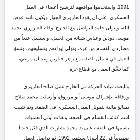
1991. واستخدموا مواقعهم لترشيح أعضاء في العمل
العسكري، على أن يقود العاروري الجهاز ويكون نائبه عوض
الله، ويتولى حامد التواصل مع الخارج. وقام العاروري بتجنيد
موسى دودين وعباس شبانة من الخليل، واستقبل عدداً من
مطاردي القسام من غزة، وتولى إيواءهم وتسليحهم، ونسق
العمل في شمال الضفة مع زاهر جبارين وعدنان مرعي،
كما نسَّق العمل مع قطاع غزة.
وتابعت قيادة الحركة في الخارج عمل صالح العاروري
ورفاقه، بإشراف موسى أبو مرزوق، وأرسلت محمد صلاح
بمبالغ مالية لتمويل العمل العسكري في الضفة. وتم تثبيت
اسم كتائب القسام في الضفة، ونفذت أولى العمليات
باسمها في الضفة على يد محمد بشارات الذي قَتَل جندياً
صهيونياً في 22 أيلول/ سبتمبر 1992. ثم تواصل العمل