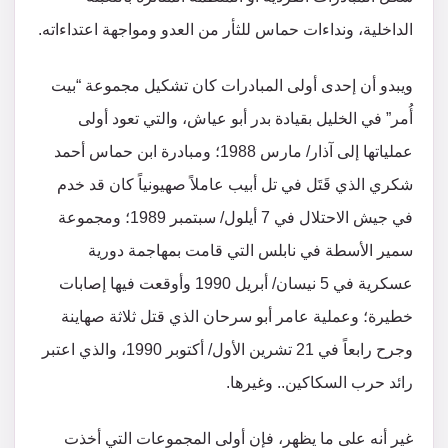
الداخلية، ونداءات حماس للثأر من العدو ومواجهة اعتداءاته.
ويبدو أن إحدى أولى المبادرات كان تشكيل مجموعة “بيت
أُمر” في الخليل بقيادة بدر أبو عياش، والتي تعود أولى
عملياتها إلى آذار/ مارس 1988؛ ومبادرة ابن حماس أحمد
شكري الذي قَتَل في تل أبيب عاملاً صهيونياً كان قد خدم
في جيش الاحتلال في 7 أيلول/ سبتمبر 1989؛ ومجموعة
سمير الأسطة في نابلس التي قامت بمهاجمة دورية
عسكرية في 5 نيسان/ أبريل 1990 وأوقعت فيها إصابات
خطيرة؛ وعملية عامر أبو سرحان الذي قتل ثلاثة صهاينة
وجرح رابعاً في 21 تشرين الأول/ أكتوبر 1990، والذي اعتبر
رائد حرب السكاكين.. وغيرها.
غير أنه على ما يظهر، فإن أولى المجموعات التي أخذت