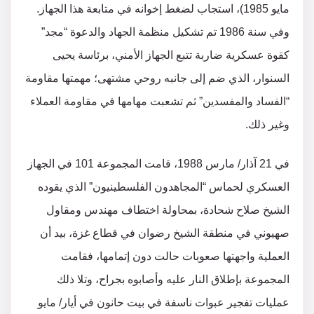
مايو 1985)، استجاب لضغط إخوانه في متابعة هذا الجهاز.
وفي سنة 1986 تم تشكيل منظمة الجهاد والدعوة “مجد”
كقوة عسكرية ضاربة تتبع الجهاز الأمني، برئاسة يحيى
السنوار، الذي ضم إلى جانبه روحي مشتهى؛ مهمتها مقاومة
“الفساد والمفسدين” ثم تشعبت مهامها في مقاومة العملاء
وغير ذلك.
في 21 آذار/ مارس 1988، قامت المجموعة 101 في الجهاز
العسكري لحماس “المجاهدون الفلسطينيون” الذي يقوده
الشيخ صلاح شحادة، بمحاولة اختطاف مهندس ومقاول
صهيوني في منطقة الشيخ رضوان في قطاع غزة، بيد أن
العملية واجهتها صعوبات حالت دون إتمامها، فقامت
المجموعة بإطلاق النار عليه وأصابوه بجراح، وتلا ذلك
عمليات تفجير عبوات ناسفة في بيت حانون في أيار/ مايو