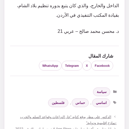
الداخل والخارج، والذي كان يتبع بدوره تنظيم بلاد الشام،
بقيادة المكتب التنفيذي في الأردن.
د. محسن محمد صالح – عربي 21
شارك المقال
WhatsApp
Telegram
X
Facebook
التصنيفات
سياسة
الوسوم
اساسي
,
حماس
,
فلسطين
الدكتور علي مطر يوقع كتابه “حل النزاعات وقواعد السلم والحرب
-نماذج إقليمية ودولية”
ابل تعلن عن أفضل تطبيقات App Store لايفون وايباد وماك في 2022