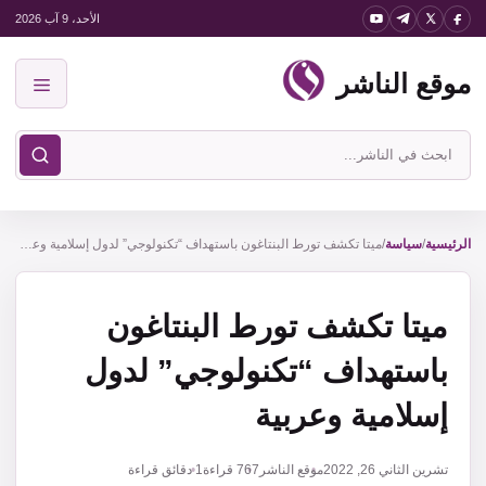
نتقل
الأحد، 9 آب 2026
لى
موقع الناشر
لمحتوى
القائمة
ابحث
في
موقع
الناشر
الرئيسية
/
سياسة
/
ميتا تكشف تورط البنتاغون باستهداف “تكنولوجي” لدول إسلامية وعربية
ميتا تكشف تورط البنتاغون
باستهداف “تكنولوجي” لدول
إسلامية وعربية
تشرين الثاني 26, 2022
موقع الناشر
767
قراءة
1 دقائق قراءة