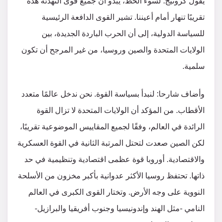
يقول كرونيج: لسوء الحظ، يبدو أن جميع قوى التهدئة هذه
تقريبًا تنهار أمام أعيننا. تشير القوى الدافعة الرئيسية
للسياسة الدولية، إلى أن الحرب الباردة الجديدة، بين
الولايات المتحدة والصين وروسيا، من غير المرجح أن تكون
سلمية.
وأضاف شارحا: لنبدأ بسياسة القوة. نحن ندخل عالمًا متعدد
الأقطاب. من المؤكد أن الولايات المتحدة لا تزال القوة
الرائدة في العالم، وفقًا لجميع المقاييس الموضوعية تقريبًا،
لكن الصين صعدت لتحتل المرتبة الثانية في القوة العسكرية
والاقتصادية. أوروبا قوة عظمى اقتصادية وتنظيمية في حد
ذاتها. تحتفظ روسيا الأكثر عدوانية بأكبر مخزون من الأسلحة
النووية على وجه الأرض. وتختار القوى الكبرى في العالم
النامي -مثل الهند وإندونيسيا وجنوب أفريقيا والبرازيل-