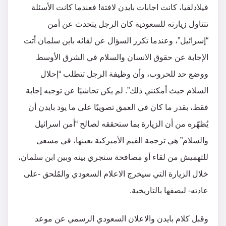
فيلادلفيا، كانت اجابات بايدن لافتة! فعندما كانت الأسئلة
تتناول زيارته للسعودية كان الرجل يتحدث عن أمن
“إسرائيل”، وعندما تكرر السؤال عن لقائه بابن سلمان أتت
الإجابة عن حقوق الانسان والسلام في الشرق الأوسط
ووضع حد للحروب، وأن وظيفة الرجل تتطلب “إحلال
السلام حيث أمكنني ذلك”. لم يكن تحاشيًا عن توجيه إجابة
فقط، بقدر ما كان في العمق تصويبًا على ما يود بايدن أن
يُظهّره من أن الزيارة بما ستحققه لصالح “أمن اسرائيل
والسلام” هي ترجمة القيم الأميركية بعينها، في مسعى
للتهميش من لقاء أو مصافحة ستجري بينه وبين ابن سلمان،
خلال الزيارة التي سيخرج الاعلام السعودي والمُلحق -على
عادته- ليصفها بالتاريخية.
وقبل كلام بايدن والاعلان السعودي الرسمي عن موعد