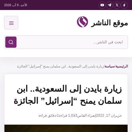
نتقل
الأحد، 9 آب 2026
لى
موقع الناشر
لمحتوى
القائمة
ابحث
في
موقع
الناشر
الرئيسية
/
سياسة
/
‏زيارة بايدن إلى السعودية.. ابن سلمان يمنح “إسرائيل” الجائزة
‏زيارة بايدن إلى السعودية.. ابن
سلمان يمنح “إسرائيل” الجائزة
حزيران 17, 2022
إسراء الفاس
1,013
قراءة
1 دقائق قراءة