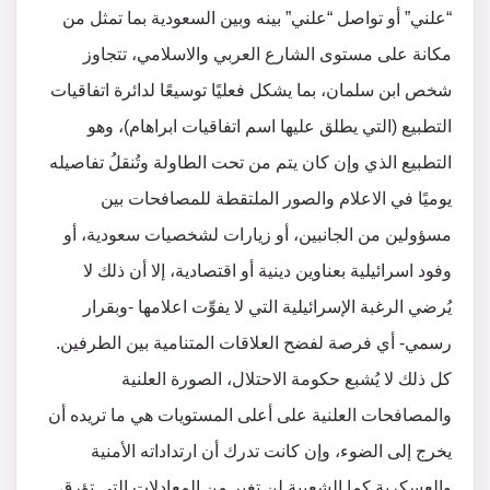
“علني” أو تواصل “علني” بينه وبين السعودية بما تمثل من
مكانة على مستوى الشارع العربي والاسلامي، تتجاوز
شخص ابن سلمان، بما يشكل فعليًا توسيعًا لدائرة اتفاقيات
التطبيع (التي يطلق عليها اسم اتفاقيات ابراهام)، وهو
التطبيع الذي وإن كان يتم من تحت الطاولة وتُنقلُ تفاصيله
يوميًا في الاعلام والصور الملتقطة للمصافحات بين
مسؤولين من الجانبين، أو زيارات لشخصيات سعودية، أو
وفود اسرائيلية بعناوين دينية أو اقتصادية، إلا أن ذلك لا
يُرضي الرغبة الإسرائيلية التي لا يفوِّت اعلامها -وبقرار
رسمي- أي فرصة لفضح العلاقات المتنامية بين الطرفين.
كل ذلك لا يُشبع حكومة الاحتلال، الصورة العلنية
والمصافحات العلنية على أعلى المستويات هي ما تريده أن
يخرج إلى الضوء، وإن كانت تدرك أن ارتداداته الأمنية
والعسكرية كما الشعبية لن تغير من المعادلات التي تؤرق