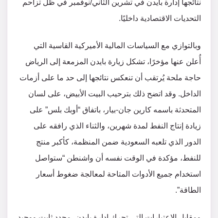
نتائجها إدارة بايدن في تشرين الثاني/نوفمبر في ظل تزاحم
التحديات الاقتصادية داخليًا.
وبالتوازي مع السياسات المالية الأميركية القاسية التي
أُعلن عنها مؤخرًا، تشكل زيارة بايدن المزمعة إلى الرياض
حاجة ملحة يُرتقب أن تنعكس نتائجها إلى حد ما على أزمات
الداخل. وقد اتضح ذلك بترحيب البيت الأبيض، على لسان
المتحدثة باسمه كارين جان-بيار، باتفاق “أوبك بلس” على
زيادة إنتاج النفط لمدة شهرين، والثناء الذي رافقه على
الدور الذي تلعبه السعودية ضمن المنظمة، كأكبر منتج
للنفط، مؤكدة في الوقت نفسه أن واشنطن “ستواصل
استخدام جميع الأدوات المتاحة لمعالجة ضغوط أسعار
الطاقة”.
ومقابل الاعتبارات التي تحرك إدارة بايدن، محدد ثابت ووحيد