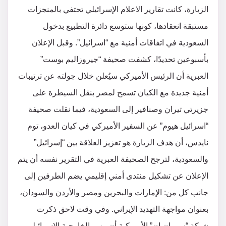
الزيارة، كانت تقارير الاعلام الإسرائيلي تحتفي بالمنجزات
مستبقة انعقادها، كونها ستوسع دائرة التطبيع بدخول
السعودية في اتفاقات أمنية مع “اسرائيل”. وقبل الإعلان
بأسبوعين تحديدًا، كشفت صحيفة “جيروزاليم بوست”
العبرية أن الرئيس الأميركي سيُعلن خلال جولته عن ترتيبات
أمنية جديدة مع الكيان تسمح لمصر بنقل السيطرة على
جزيرتي تيران وصنافير إلى السعودية، فيما نقلت صحيفة
“اسرائيل هيوم” عن السفير الأميركي في كيان العدو، توم
نايدس، أن هدف الزيارة هو تعزيز العلاقة بين “إسرائيل”
والسعودية، لترجح الصحيفة العبرية في التقرير نفسه أن يتم
الإعلان عن تشكيل منتدى أمني إقليمي يضم الطرفين إلى
جانب كل من: الإمارات والبحرين ومصر والأردن والسودان،
بعنوان مواجهة التهديد الإيراني. وفي وقت لاحق ذكرت
شبكة “سي ان ان” الأميركية أن وزير الخارجية الإسرائيلي