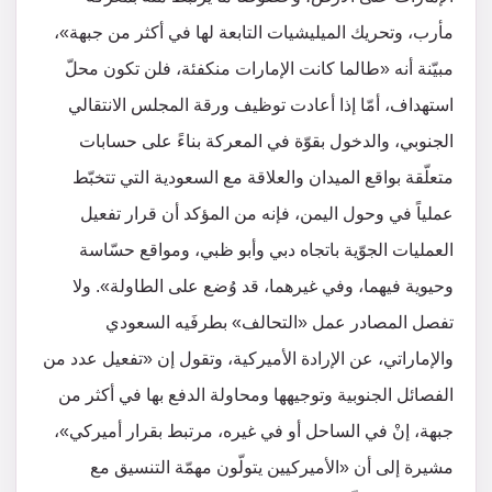
مأرب، وتحريك الميليشيات التابعة لها في أكثر من جبهة»،
مبيّنة أنه «طالما كانت الإمارات منكفئة، فلن تكون محلّ
استهداف، أمّا إذا أعادت توظيف ورقة المجلس الانتقالي
الجنوبي، والدخول بقوّة في المعركة بناءً على حسابات
متعلّقة بواقع الميدان والعلاقة مع السعودية التي تتخبّط
عملياً في وحول اليمن، فإنه من المؤكد أن قرار تفعيل
العمليات الجوّية باتجاه دبي وأبو ظبي، ومواقع حسّاسة
وحيوية فيهما، وفي غيرهما، قد وُضع على الطاولة». ولا
تفصل المصادر عمل «التحالف» بطرفَيه السعودي
والإماراتي، عن الإرادة الأميركية، وتقول إن «تفعيل عدد من
الفصائل الجنوبية وتوجيهها ومحاولة الدفع بها في أكثر من
جبهة، إنْ في الساحل أو في غيره، مرتبط بقرار أميركي»،
مشيرة إلى أن «الأميركيين يتولّون مهمّة التنسيق مع