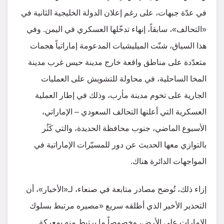
في عدّة جبهات، على رغم إعلان الدولة الخليجية الثانية في
«التحالف»، سابقاً، إنهاء تدخّلها العسكري في اليمن. وفي
هذا السياق، شنّت الميليشيات المدعومة إماراتياً هجمات
متعدّدة على مناطق واقعة خارج مدينة حيس غرب مدينة
المخا الساحلية، في محاولة للتشويش على العمليات
الجارية على تخوم مدينة مأرب، وذلك في إطار العملية
العسكرية التي أعلنها التحالف السعودي – الإماراتي،
الأسبوع الماضي، جنوب محافظة الحديدة، والتي كَثُر
بالتوازي معها الحديث عن دور للمسيّرات الإماراتية في
المواجهات الدائرة هناك.
إزاء ذلك، تُوضح مصادر متابعة في صنعاء، لـ«الأخبار»، أن
التحذير الأخير الذي أطلقه سريع «مصيره مرتبط بسلوك
الإمارات على الأرض، وخصوصاً ما يرتبط منه بمعركة