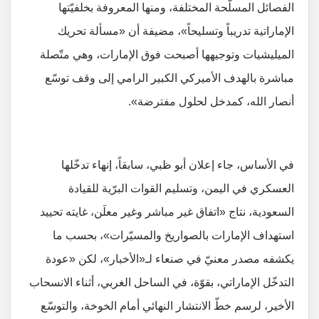
الفصائل المسلّحة المختلفة، ومنها المعروفة بخلفيّتها
الإماراتية تدريباً وتسليحاً»، مضيفة أن «مسألة تحريك
الميليشيات وتوجيهها أصبحت فوق الإمارات، وهي متّصلة
مباشرة بالهدف الأميركي الكبير الرامي إلى وقف توسّع
أنصار الله، كمدخل لحلول مفترضة».
في الأساس، جاء إعلان أبو ظبي، سابقاً، إنهاء تدخّلها
العسكري في اليمن، وتسليم القوات البرّية للقيادة
السعودية، نتاج «اتفاق غير مباشر وغير معلَن، غايته تحييد
استهداف الإمارات بالصواريخ والمسيّرات»، بحسب ما
يكشفه مصدر معنيّ في صنعاء لـ«الأخبار»، لكن «عودة
التدخّل الإماراتي، بقوّة، في الساحل الغربي، أثناء الانسحاب
الأخير، لرسم خطّ الانتشار النهائي أمام الخوخة، والتوسّع