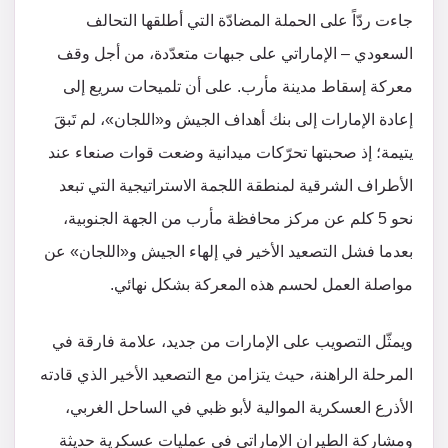
جاءت ردّاً على الحملة المضادّة التي أطلقها التحالف
السعودي – الإماراتي على جبهات متعدّدة، من أجل وقف
معركة إسقاط مدينة مأرب. على أن تلميحات سريع إلى
إعادة الإمارات إلى بنك أهداف الجيش و«اللجان»، لم تَبقَ
يتيمة؛ إذ صحبتها تحرّكات ميدانية وضعت قوات صنعاء عند
الأطراف الشرقية لمنطقة اللجمة الاستراتيجية التي تبعد
نحو 5 كلم عن مركز محافظة مأرب من الجهة الجنوبية،
بعدما فشل التصعيد الأخير في إلهاء الجيش و«اللجان» عن
مواصلة العمل لحسم هذه المعركة بشكل نهائي.
ويمثّل التصويب على الإمارات من جديد، علامة فارقة في
المرحلة الراهنة، حيث يتزامن مع التصعيد الأخير الذي قادته
الأذرع العسكرية الموالية لأبو ظبي في الساحل الغربي،
ومشاركة الطيران الإماراتي في عمليات عسكرية حديثة