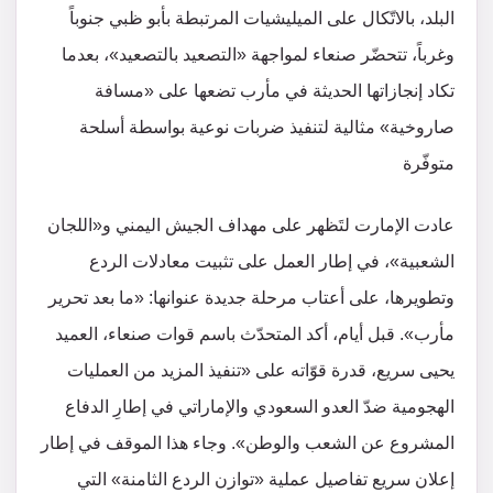
البلد، بالاتّكال على الميليشيات المرتبطة بأبو ظبي جنوباً
وغرباً، تتحضّر صنعاء لمواجهة «التصعيد بالتصعيد»، بعدما
تكاد إنجازاتها الحديثة في مأرب تضعها على «مسافة
صاروخية» مثالية لتنفيذ ضربات نوعية بواسطة أسلحة
متوفّرة
عادت الإمارت لتَظهر على مهداف الجيش اليمني و«اللجان
الشعبية»، في إطار العمل على تثبيت معادلات الردع
وتطويرها، على أعتاب مرحلة جديدة عنوانها: «ما بعد تحرير
مأرب». قبل أيام، أكد المتحدّث باسم قوات صنعاء، العميد
يحيى سريع، قدرة قوّاته على «تنفيذ المزيد من العمليات
الهجومية ضدّ العدو السعودي والإماراتي في إطارِ الدفاع
المشروع عن الشعب والوطن». وجاء هذا الموقف في إطار
إعلان سريع تفاصيل عملية «توازن الردع الثامنة» التي