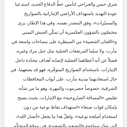
شرق حيس والجراحي لتأمين خطّ الدفاع الجديد، استدعيا
عودة التهديد باستهداف الأراضي الإماراتية بالصواريخ
والمسيّرات»، وفق المصدر نفسه. وفي هذا الإطار، يرى
مختصّون بالشؤون العكسرية أن تمكّن الجيش اليمني
و«اللجان الشعبية» من السيطرة على مساحات واسعة في
مأرب، ولا سيّما المرتفعات الجبلية مثل جبل مراد وغيره،
فضلاً عن أنه أعطاهما أفضلية لإصابة أهداف محدّدة داخل
الإمارات، باستخدام الصواريخ المتوفّرة، فهو قد يضعهما، في
حال استعادتهما مدينة مأرب، على أبواب المحافظات
الشرقية، خصوصاً حضرموت والمهرة، وهو ما من شأنه
تقليص «المسافة الصاروخية» مع الإمارات، بحيث يصبح
بإمكان قوات صنعاء «استهداف نقاط نوعية من دون
استخدام أسلحة نوعية». ولعلّ هذا ما يجعل «أنصار الله»،
التي تهدّد بمواجهة «التصعيد بالتصعيد»، في موقع المتحكّم