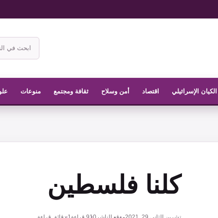
ابحث
في
موقع
الناشر
الكيان الإسرائيلي
اقتصاد
أمن وسلاح
ثقافة ومجتمع
منوعات
علو
كلنا فلسطين
تشرين الثاني 29, 2021
موقع الناشر
910
قراءة
1 دقائق قراءة