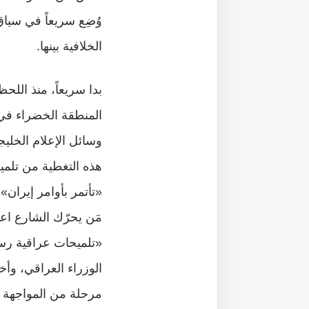
وُضِع سريعاً في سياق
الخلافية بينها.
بدا سريعاً، منذ الل
المنطقة الخضراء في ب
وسائل الإعلام الخليج
هذه التغطية من تلمي
«تأتمر بأوامر إيران»،
مَن يحرّك الشارع اعتر
«تلميحات عراقية رس
الوزراء العراقي، وأ
مرحلة من المواجهة المح