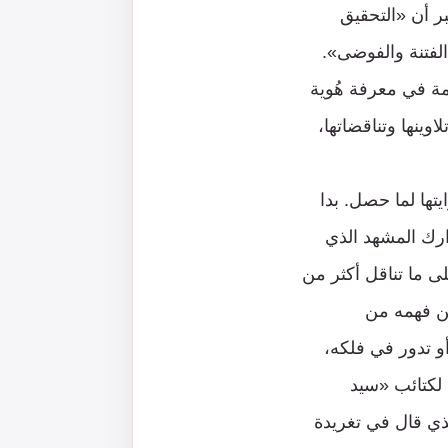
بر أن «التحقيق
الفتنة والفوضى».
ة في معرفة هُوية
وينها وتناقضاتها،
تها لما حصل. بدا
ارك المشهد الذي
ى ما تناقل أكثر من
كن فهمه من
و تدور في فلكه،
 لكتائب «سيد
لذي قال في تغريدة