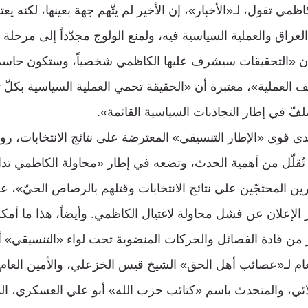
مي تقول، لـ«الأخبار»، إن الأخير لم يتّهم جهة بعينها، لكنه يعت
راق والعملية السياسية فيه، ولمنع الولوج مجدّداً إلى مرحلة 
أن «التحقيقات سيشرف عليها الكاظمي شخصياً، وستكون حاسم
العملية»، معتبرة أن «الحقيقة تحمي العملية السياسية بكلّ تلا
ملفّ في إطار التجاذبات السياسية القائمة».
ى قوى «الإطار التنسيقي» المعترضة على نتائج الانتخابات، رواي
 تُقلّل من أهمية الحدث، وتضعه في إطار «محاولة الكاظمي تد
ن المحتجّين على نتائج الانتخابات وقتلهم بالرصاص الحيّ»، عل
 الإعلان عن فشل محاولة لاغتيال الكاظمي. وأيضاً، هذا ما أم
ر من قادة الفصائل والحركات المنضوية تحت لواء «التنسيقي» أ
ام لـ«عصائب أهل الحق» الشيخ قيس الخزعلي، والأمين العام
لولائي، والمتحدث باسم «كتائب حزب الله» أبو علي العسكري، ا