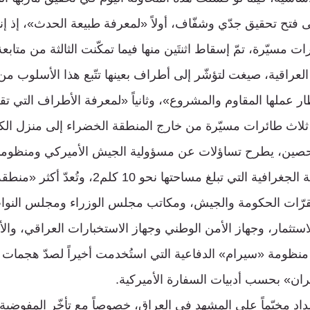
 فتح تحقيق جدّي وشفّاف، أولاً «لمعرفة طبيعة الحدث»، إذ إنها 
 مسيّرة، تمّ إسقاط اثنتَين منها فيما تمكّنت الثالثة من متابع
العراقية، صيغت لتؤشّر إلى أطراف بعينها تتّبع هذا الأسلوب م
ر عملها المقاوم والمشروع»، وثانياً «لمعرفة الأطراف التي تق
 ثلاث طائرات مسيّرة من خارج المنطقة الخضراء إلى منزل ا
تحصين، يطرح تساؤلات عن مسؤولية الجيش الأميركي ومنظوماته
الموجّهة لحماية البقعة الجغرافية التي تبلغ مساحته
قرّات الحكومة والجيش، ومكاتب مجلس الوزراء ومجلس النوا
ستثمار، وجهاز الأمن الوطني وجهاز الاستخبارات العراقي، والأ
 منظومة «سيرام» الدفاعية التي استُخدمت أخيراً لصدّ هجمات 
يران» بحسب أدبيات السفارة الأميركية.
سداد مخيّماً على المشهد في العراق، خصوصاً مع تأخّر المفوضية ا