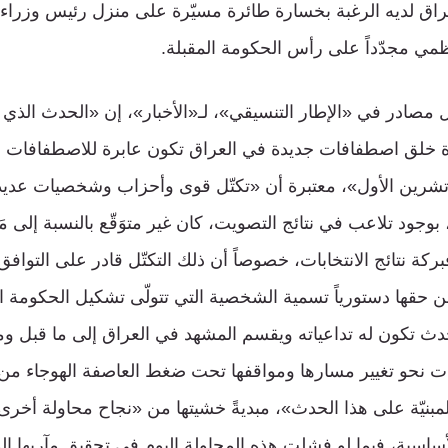
لعراق لديه الرغبة بخسارة طائرة مسيّرة على منزل رئيس وزرا
مي مجدّداً على رأس الحكومة المقبلة.
 مصادر في «الإطار التنسيقي»، لـ«الأخبار»، إن «الحدث الذي
 خلق اصطفافات جديدة في العراق تكون عابرة للاصطفافات 
 تشرين الأول»، معتبرة أن «تكتّل قوى وأحزاب وشخصيات عديد
، بوجود تلاعب في نتائج التصويت، كان غير متوَقّع بالنسبة إلى مَ
بركة نتائج الانتخابات، خصوصاً أن ذلك التكتّل قادر على التواف
 من حقها دستورياً تسمية الشخصية التي تتولّى تشكيل الحكومة ال
تكون له تداعياته ويقسم المشهد في العراق إلى ما قبل وما ب
 نحو تغيير مسارها ومواقفها تحت ضغط العاصفة الهوجاء من ا
المبنيّة على هذا الحدث»، مبديةً خشيتها من «نجاح محاولة أخرى 
أساسية، فيما لو فشلت هذه المحاولة اليوم في تحقيق مآربها الم