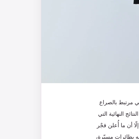
ني مرتبط بالصراع
نتائج النهائية التي
ّا أن ما أُعلن فجْر
 بطائرات مسيّرة،