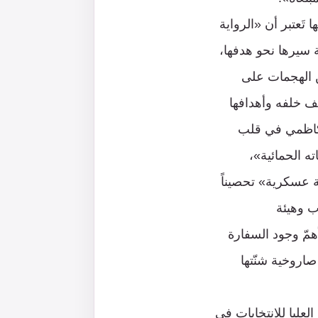
تَعتبر أن «الرواية
ة سيرها نحو هدفها،
ن الهجمات على
ف خلفه وأهدافها
لكاظمي في قلب
 الحمائية»،
ا نحو 10 كلم2، وتُعدّ أكثر «منطقة عسكرية» تحصيناً
ب وهيئة
همّ وجود السفارة
صاروخية شنّتها
لعليا للانتخابات في