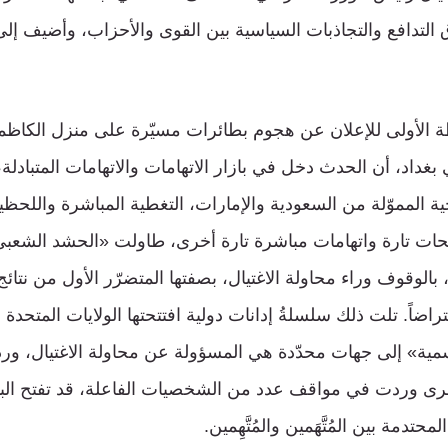
 التدافع والتجاذبات السياسية بين القوى والأحزاب، وأضيف إلى
حظة الأولى للإعلان عن هجوم بطائرات مسيّرة على منزل الكا
غداد، أن الحدث دخل في بازار الاتهامات والاتهامات المتبادلة،
ية المموّلة من السعودية والإمارات، التغطية المباشرة واللحظ
حات تارة واتهامات مباشرة تارة أخرى، طاولت «الحشد الشعبي
 بالوقوف وراء محاولة الاغتيال، بصفتها المتضرّر الأول من نتائج 
اضاً. تلت ذلك سلسلةُ إدانات دولية افتتحتها الولايات المتحدة الأ
مية» إلى جهات محدّدة هي المسؤولة عن محاولة الاغتيال، و
خرى وردت في مواقف عدد من الشخصيات الفاعلة، قد تفتح البا
تدمة بين المُتَّهَمين والمُتَّهِمين.