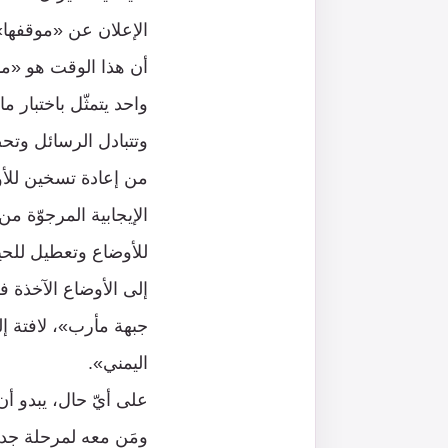
الإعلان عن «موقفها»
أن هذا الوقت هو «م
واحد يتمثّل باختبار 
وتتبادل الرسائل وتحص
من إعادة تسخين للأوضا
الإيجابية المرجوّة م
للأوضاع وتعطيل للحيا
إلى الأوضاع الآخذة ف
جبهة مأرب»، لافتة إل
اليمني».
على أيّ حال، يبدو أن
ومَن معه لمرحلة جدي