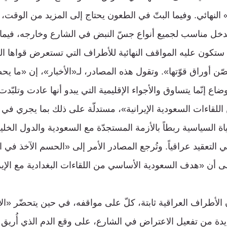
 النهائي. وفيما البتّ في الطعون يحتاج إلى المزيد من الوقت
دخل مناسب لجميع أنواع جسّ النبض في الشارع وخارجه، فيما
ما ستكون عليه المواقف النهائية للأطراف التي تستعرض قواها ا
ّن أوراق قوّتها». وتقول هذه المصادر، لـ«الأخبار»، إن «ما ي
ع إنّما يتساوق والأجواء الإقليمية التي يبدو أنها عادت وتلبّدت 
ن اللقاءات السعودية الإيرانية»، مستدلّة على ذلك بما يجري في 
ة السياسية ربطاً بالأزمة المستجدّة مع السعودية والدول الخلي
ي التعقيد عراقياً. وتُرجع المصادر الأمر إلى «الحسم الآخذ في ا
ى أن «هدف السعودية الأساسي من اللقاءات البغدادية مع الإيرا
 الأطراف العراقية ثابتة، كلّ على مواقفه، في حين يتحضّر «ال
دة من تفعيل الاعتراض في الشارع، على وقع الدم الذي أُريق