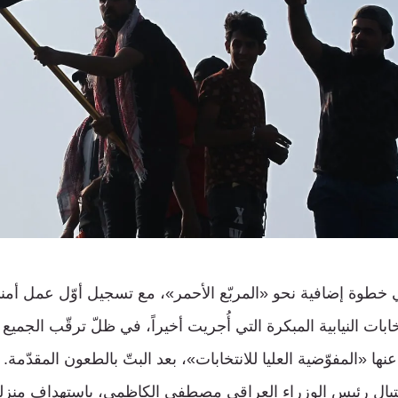
ي خطوة إضافية نحو «المربّع الأحمر»، مع تسجيل أوّل عمل أم
خابات النيابية المبكرة التي أُجريت أخيراً، في ظلّ ترقّب الجميع ال
ها «المفوّضية العليا للانتخابات»، بعد البتّ بالطعون المقدّمة. إل
يال رئيس الوزراء العراقي مصطفى الكاظمي، باستهداف منزله