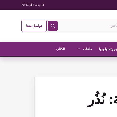
السبت، 8 آب 2026
تواصل معنا
م وتكنولوجيا
ملفات
الكتّاب
نُذُر