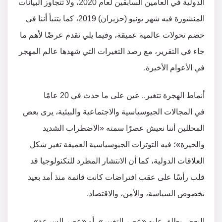
الدولية في العامين السابقين لعام 2020، ولا تتجاوز البيانات
المنشورة فيه شهر يونيو (حزيران) 2019، كما يتنبأ أننا في
خضم تحولات عالمية عميقة، وفيما يلي نقدم عرضًا لأهم ما
جاء في التقرير، مع رصد التغيرات التي شهدها عالم المهجر
في الأعوام الأخيرة.
أنماط الهجرة تتغير.. عين على ما حدث في 20 عامًا
في المجالات الجيوسياسية والاجتماعية والبيئية، يرى بعض
المحللين أننا نعيش عصرًا سمته «الاضطراب الشديد
والحيرة»؛ فيه التوترات الجيوسياسية العميقة تغير شكل
العلاقات الدولية، كما أن الانتشار المطرد للتكنولوجيا قد
قلب رأسًا على عقب افتراضات كانت قائمة منذ أمد بعيد
بخصوص السياسة، والأمن، والاقتصاد.
البعض يطلق عليه «عصر التغيير»، أو «عصر السرعة»،