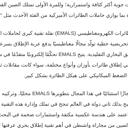
جوية أكثر كثافة واستمرارية؛ وللمرة الأولى تمتلك الصين القد
ما يوازي حاملات الطائرات الأميركية من الفئة الأحدث مثل “ج
ويُعد نظام إطلاق الطائرات الكهرومغناطيسي (EMALS) نقلة ت
يضية خطية تولّد مجالًا مغناطيسيًا يدفع عربة الإطلاق بسرعا
بخلاف أنظمة المنجنيق البخاري التقليدية. يتيح EMALS تحكّمًا إل
في إطلاق طائرات بأوزان وأنواع مختلفة، سواء كانت مقاتلات ثق
الضغط الميكانيكي على هيكل الطائرة بشكل كبير.
وقد حققت الصين إنجازًا استثنائيًا في هذا المج
ح بذلك ثاني دولة في العالم تنجح في تملك وإدارة هذه التقنية ال
ز اعتمد على هندسة عكسية مكثفة واستثمارات ضخمة في البحث
 الصين من مجاراة واشنطن في أهم تقنية إطلاق بحري عرفتها ال