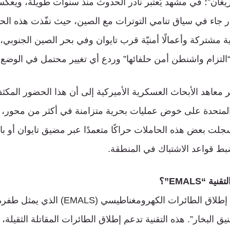
يغان”؛ في مشهد يُعتبر نادر الحدوث منذ سنوات طويلة، ويعك
شار جاء في سياق تنامي التوترات مع الصين، حيث نفّذت هذه ال
ية مشتركة وأعمالًا أمنيّة قرب تايوان وفي بحر الصين الجنوبي، 
لتزام واشنطن أمن حلفائها” وردع أي تغيير محتمل في الوضع ال
 معاهد الأبحاث العسكرية الأميركية إلى أن هذا الحضور المكث
ات المتحدة على خوض عمليات بحرية متزامنة في أكثر من محو
سجلت بعض هذه الحاملات حراكًا متعمدًا عبر مضيق تايوان أو 
ضبط قواعد الاشتباك في المنطقة.
ة “EMALS”؟
تعتمد “فوجيان” نظام إطلاق الطائرات الكهرومغ
نيق البخار”. هذه التقنية تدعم إطلاق الطائرات المقاتلة الثقيل