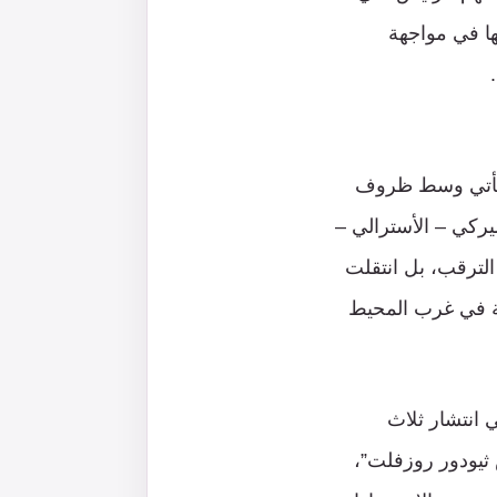
ها في مواجهة
ذ يأتي وسط ظروف
ميركي – الأسترالي –
الترقب، بل انتقلت
ية في غرب المحيط
ي انتشار ثلاث
ثيودور روزفلت”،