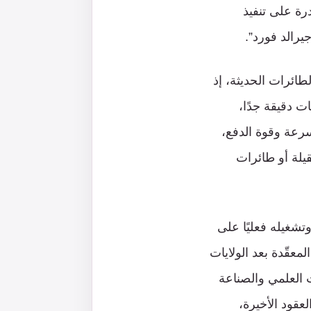
رة على تنفيذ
يرالد فورد”.
قنية كبرى لحاملات الطائرات الحديثة، إذ
ت دقيقة جدًا،
كترونيًا متقدّمًا في سرعة وقوة الدفع،
يلة أو طائرات
ال بتطويرها EMALS محليًا، وتركيبه وتشغيله فعليًا على
معقّدة بعد الولايات
 العلمي والصناعة
عقود الأخيرة،