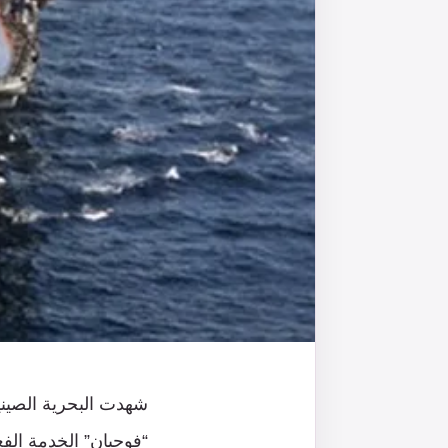
شهدت البحرية الصينية
“فوجيان” الخدمة الف