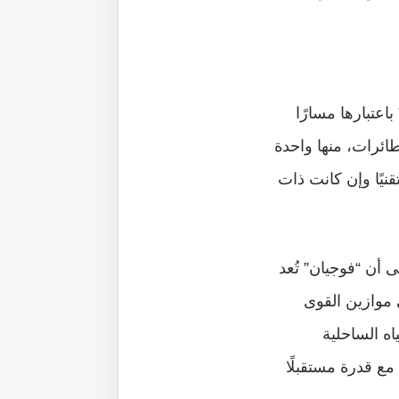
اعتبارها مسارًا
حرية والتكنولوجية. فالولايات المتحدة تمتلك 11 حاملة طائرات، منها واحدة
بقها تقنيًا وإن كانت ذات
ى أن “فوجيان” تُعد
ي موازين القوى
اه الساحلية
ع قدرة مستقبلًا