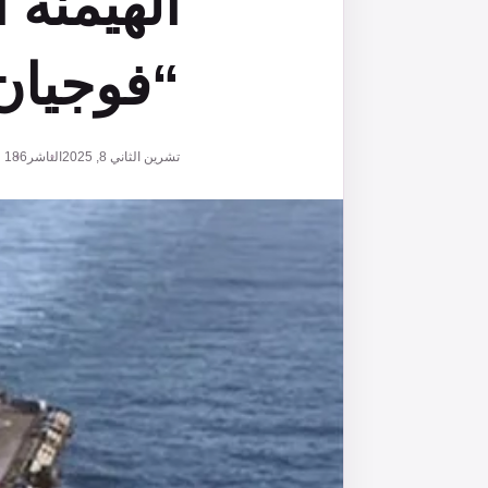
الهيمنة ا
“فوجيان”
تشرين الثاني 8, 2025
الناشر
186
ق