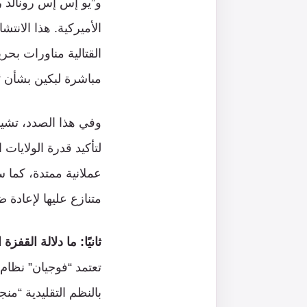
و”يو إس إس رونالد ر
الأميركية. هذا الانت
القتالية مناورات بحر
مباشرة لبكين بشأن “ا
وفي هذا الصدد، تشير
لتأكيد قدرة الولاي
عملانية ممتدة، كما 
متنازع عليها لإعادة 
ثانيًا: ما دلالة القفزة التقني
بالنظم التقليدية “منج