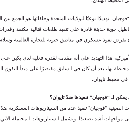
 المحيط الهندي.
وجيان” تهديدًا نوعيًا للولايات المتحدة وحلفائها هو الجمع بين ا
EMALS) وأساطيل جوية حديثة قادرة على تنفيذ طلعات قتالية مكثفة وقدر
ح بفرض نفوذ عسكري في مناطق حيوية للتجارة العالمية وسلاسل
أميركية هذا التهديد على أنه مقدمة لقدرة فعلية لدى بكين على ن
المحيطة بها، بعد أن كان في السابق مقتصرًا على مبدأ التفوق
 في محيط تايوان.
 يمكن لـ “فوجيان” تنفيذها ضدّ تايوان؟
 الصينية “فوجيان” تنفيذ عدد من السيناريوهات العسكرية ضدّ ت
لى مواجهات أشد تصعيدًا. وتشمل السيناريوهات المحتملة الآتي: