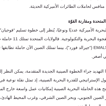
منافس لحاملات الطائرات الأميركية الحديثة.
ت المتحدة ومقارنة القوّة
رية الأميركية عدديًا ونوعيًا، يُنظر إلى خطوة تسليم “فوجيان” ب
متقدمًا نحو تقليص الفجوة الب
فقط مجهزة بنظام EMALS (“جيرالد فورد”)، بينما تمتلك الصين الآن حاملة تطا
ي أصغر.
 التهديد جراء الخطوة الصينية الجديدة المتقدمة، يمكن النظر إل
ل الإستراتيجي للقدرة البحرية الصينية، إذ تمثل نقلة نوعية ف
تمنح هذه الحاملة البحرية الصينية إمكانيات عمل واسعة خارج المي
ر الصين الجنوبي، وبحر الصين الشرقي، وغرب المحيط الهادئ، م