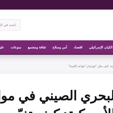
ابحث
في
موقع
الناشر
الكيان الإسرائيلي
اقتصاد
أمن وسلاح
ثقافة ومجتمع
منوعات
علو
ة: كيف تغيّر “فوجيان” قواعد اللعبة؟
البحري الصيني في مو