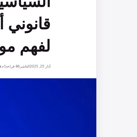
السياسيي
لفهم موق
آذار 25, 2025
الناشر
86
قراءة
1 دقائق قراءة