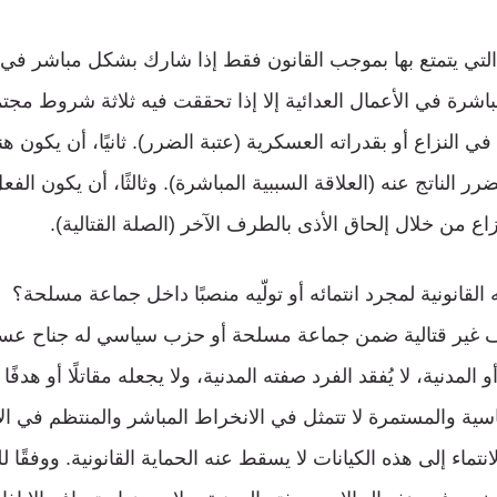
التي يتمتع بها بموجب القانون فقط إذا شارك بشكل مباشر في ال
باشرة في الأعمال العدائية إلا إذا تحققت فيه ثلاثة شروط مجتمعة
ي النزاع أو بقدراته العسكرية (عتبة الضرر). ثانيًا، أن يكون ه
ر الناتج عنه (العلاقة السببية المباشرة). وثالثًا، أن يكون الفع
ع من خلال إلحاق الأذى بالطرف الآخر (الصلة القتالية).
 القانونية لمجرد انتمائه أو تولّيه منصبًا داخل جماعة مسلحة؟
ف غير قتالية ضمن جماعة مسلحة أو حزب سياسي له جناح عس
و المدنية، لا يُفقد الفرد صفته المدنية، ولا يجعله مقاتلًا أو هدفً
سية والمستمرة لا تتمثل في الانخراط المباشر والمنتظم في الأ
نتماء إلى هذه الكيانات لا يسقط عنه الحماية القانونية. ووفقًا ل