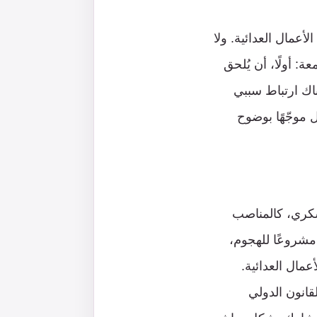
أعمال العدائية. ولا
: أولًا، أن يُلحق
ناك ارتباط سببي
ل موجّهًا بوضوح
كري، كالمناصب
ا مشروعًا للهجوم،
عمال العدائية.
لقانون الدولي