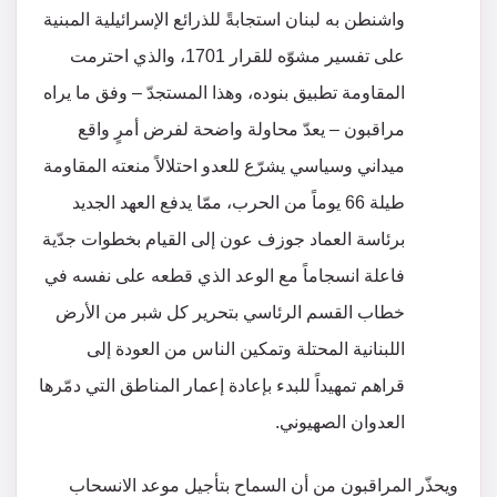
واشنطن به لبنان استجابةً للذرائع الإسرائيلية المبنية
على تفسير مشوّه للقرار 1701، والذي احترمت
المقاومة تطبيق بنوده، وهذا المستجدّ – وفق ما يراه
مراقبون – يعدّ محاولة واضحة لفرض أمرٍ واقع
ميداني وسياسي يشرّع للعدو احتلالاً منعته المقاومة
طيلة 66 يوماً من الحرب، ممّا يدفع العهد الجديد
برئاسة العماد جوزف عون إلى القيام بخطوات جدّية
فاعلة انسجاماً مع الوعد الذي قطعه على نفسه في
خطاب القسم الرئاسي بتحرير كل شبر من الأرض
اللبنانية المحتلة وتمكين الناس من العودة إلى
قراهم تمهيداً للبدء بإعادة إعمار المناطق التي دمّرها
العدوان الصهيوني.
ويحذّر المراقبون من أن السماح بتأجيل موعد الانسحاب