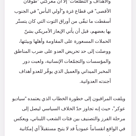
والأهداف و”التطلّعات” إلا أن معركتي “طوفان
الأقصى” في قطاع غزة و”أولي البأس” في الجنوب
أسقطت ما تبقّى من أوراق التوت التي كان يتستّر
بها بعضهم، قبل أن يأتي الإيعاز الأمريكي بشنّ
الحملات المسعورة على المقاومة وأهلها وبيئتها،
ووصلت إلى حد تحريض العدو على ضرب المناطق
والمؤسسات والتجمّعات الإنسانية، ولعبت دور
المخبر الميداني والعميل الذي يوفّر للعدو أهداف
أجندته العدوانية.
ويلفت المراقبون إلى خطورة الخطاب الذي يعتمده “سياديو
عوكر”، حيث إنه تجاوز حدّ الخلاف السياسي ليصل إلى
مرحلة الفرز والتصنيف بين فئات الشعب اللبناني، ويعكس
في الواقع انقساماً عمودياً قد لا يتيح مستقبلاً أي إمكانية