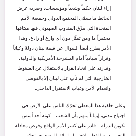
إزاء لبنان حكماً وشعباً ومؤسسات، وضربه عرض
الحائط ما يسمّى المجتمع الدولي وجمعية الأمم
المتحدة التي مزّق المندوب الصهيوني فيها ميثاقها
محتقراً ما ومن تمثّل دون أي وازع أو رادع، وهذا
الأمر يطرح أيضاً السؤال عن قيمة لبنان دولةً وكياناً
وقراراً سيادياً أمام المشرحة الأمريكية والدولية،
وقدرته على اتخاذ القرار بالاستقلال عن الضغوط
الخارجية التي لم تأتِ على لبنان إلا بالفوضى
وانعدام الأمن وغياب الاستقرار الداخلي.
وعلى خلفية هذا المعطى تحرّك الناس على الأرض في
اجتياح مدني، إيماناً منهم بأن الشعب – كونه أحد أسس
تكوين الدولة – قادر على كسر الأمر الواقع وفرض معادلة
التحرير دون الذهاب لاحتمال انزلاق الوضع نحو تجدّد