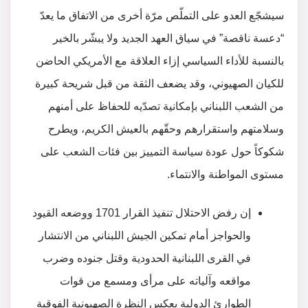
سيشجّع العدو على التملّص مرّة أخرى من الاتفاق ما يعدّ
“دعسة ناقصة” في سياق العهد الجديد ولا يبشّر بالخير
بالنسبة للأداء السياسي إزاء العلاقة مع الأمريكي الحاضن
للكيان الصهيوني، وقد يضعف الثقة من قبل شريحة كبيرة
من الشعب اللبناني بإمكانية تصدّيه للحفاظ على أمنهم
وسلامتهم واستقرارهم وحقّهم بالعيش الكريم، ويطرح
شكوكاً حول عودة سياسة التمييز بين فئات الشعب على
مستوى المواطنة والانتماء.
إن رفض الاحتلال تنفيذ القرار 1701 ووضعه القيود
والحواجز أمام تمكين الجيش اللبناني من الانتشار
في القرى اللبنانية الحدودية وقتل جنوده وضرب
مواقعه وآلياته على مرأى ومسمع من قوات
الطوارئ الدولية يعكس النظرة الصهيونية الفوقية