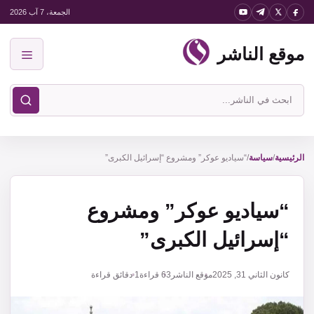
نتقل
الجمعة، 7 آب 2026
لى
موقع الناشر
لمحتوى
القائمة
ابحث
في
موقع
الناشر
الرئيسية
/
سياسة
/
“سياديو عوكر” ومشروع “إسرائيل الكبرى”
“سياديو عوكر” ومشروع
“إسرائيل الكبرى”
كانون الثاني 31, 2025
موقع الناشر
63
قراءة
1 دقائق قراءة