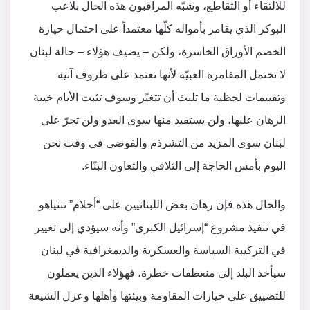
للالتقاء أو التقاطع، وشبّه المراقبون هذه الحال بلاعب
البوكر الذي يقامر بأمواله كلّها معتمداً على احتمال حيازة
الخصم الأوراق الخاسرة، ولكن – يضيف هؤلاء – حالة لبنان
لا تحتمل المقامرة الغبيّة لأنها تعتمد على ظروف آنية
وتقييمات لحظية ما تلبث أن تتغيّر وسوف تثبت الأيام خيبة
الرهان عليها، ولن يستفيد منها سوى العدو ولن تجرّ على
لبنان سوى المزيد من التشرذم والفوضى في وقت نحن
اليوم بأمس الحاجة إلى التلاقي والتعاون البنّاء.
والحال هذه فإن رهان بعض اللبنانيين على “أحلام” نتنياهو
في تنفيذ مشروع “إسرائيل الكبرى” وأنه سيؤدي إلى تغيير
في التركيبة السياسة والعسكرية والديمغرافية في لبنان
سيأخذ البلد إلى منعطفات خطرة، فهؤلاء الذين يعملون
للتضييق على خيارات المقاومة وبيئتها وأهلها وعزل الشيعة