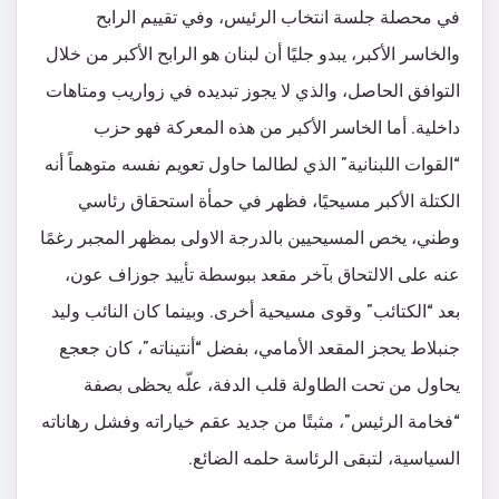
في محصلة جلسة انتخاب الرئيس، وفي تقييم الرابح
والخاسر الأكبر، يبدو جليًا أن لبنان هو الرابح الأكبر من خلال
التوافق الحاصل، والذي لا يجوز تبديده في زواريب ومتاهات
داخلية. أما الخاسر الأكبر من هذه المعركة فهو حزب
“القوات اللبنانية” الذي لطالما حاول تعويم نفسه متوهماً أنه
الكتلة الأكبر مسيحيًا، فظهر في حمأة استحقاق رئاسي
وطني، يخص المسيحيين بالدرجة الاولى بمظهر المجبر رغمًا
عنه على الالتحاق بآخر مقعد ببوسطة تأييد جوزاف عون،
بعد “الكتائب” وقوى مسيحية أخرى. وبينما كان النائب وليد
جنبلاط يحجز المقعد الأمامي، بفضل “أنتيناته”، كان جعجع
يحاول من تحت الطاولة قلب الدفة، علّه يحظى بصفة
“فخامة الرئيس”، مثبتًا من جديد عقم خياراته وفشل رهاناته
السياسية، لتبقى الرئاسة حلمه الضائع.