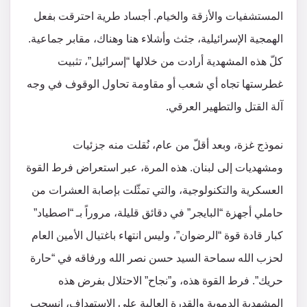
المستشفيات والأزقة والخيام. أجساد طرية احترقت بفعل
الهمجية الإسرائيلية، جثث وأشلاء هنا وهناك، مقابر جماعية.
كلّ هذه المشهدية أرادت من خلالها “إسرائيل”، تثبيت
غطرستها تجاه أي شعب أو مقاومة تحاول الوقوف في وجه
آلة القتل والتطهير العرقي.
نموذج غزة، وبعد أقلّ من عام، نُقلت منه جزئيات
ومشهديات إلى لبنان. هذه المرة، عبر استعراض فرط القوة
العسكرية والتكنولوجية، والتي تمثّلت بإصابة العشرات من
حاملي أجهزة “البايجر” في دقائق قليلة، مروراً بـ “اصطياد”
كبار قادة قوة “الرضوان”، وليس انتهاء باغتيال الأمين العام
لحزب الله سماحة السيد حسن نصر الله ورفاقه في “حارة
حريك”. فرط القوة هذه، و”نجاح” الاحتلال بفرض هذه
المشهدية الدموية والقدرة العالية على الاستهداف، انسحب