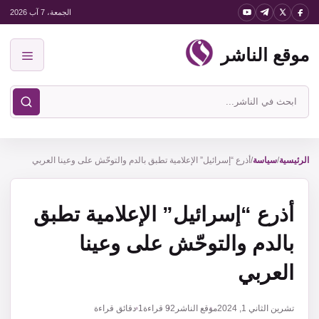
نتقل
الجمعة، 7 آب 2026
لى
موقع الناشر
لمحتوى
القائمة
ابحث
في
موقع
الناشر
الرئيسية
/
سياسة
/
أذرع “إسرائيل” الإعلامية تطبق بالدم والتوحّش على وعينا العربي
أذرع “إسرائيل” الإعلامية تطبق
بالدم والتوحّش على وعينا
العربي
تشرين الثاني 1, 2024
موقع الناشر
92
قراءة
1 دقائق قراءة