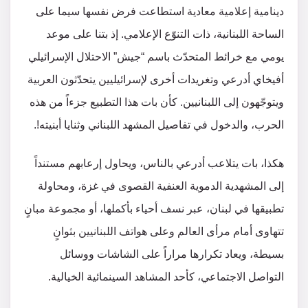
دينامية إعلامية معادية استطاعت فرض نفسها سيما على
الساحة اللبنانية، ذات التنوّع الإعلامي. إذ بتنا على موعد
يومي مع خرائط المتحدّث باسم “جيش” الاحتلال الإسرائيلي
أفيخاي أدرعي وتغريدات أخرى لإسرائيليين يتحدّثون العربية
ويتوجّهون إلى اللبنانيين. كأن بات هذا التطبيع جزءاً من هذه
الحرب، والدخول في تفاصيل المشهد اللبناني وثنايا أبنيته!.
هكذا، بات يتلاعب أدرعي بالناس، ويحاول إرعابهم مستنداً
إلى المشهدية الدموية العنفية القصوى في غزة، ومحاولة
تطبيقها في لبنان، عبر نسف أحياء بأكملها، أو مجموعة مبانٍ
تتهاوى أمام مرأى العالم وعلى هواتف اللبنانيين بثوانٍ
بسيطة، ويعاد تكرارها مراراً على الشاشات ووسائل
التواصل الاجتماعي، كأحد المشاهد السينمائية الخيالية.