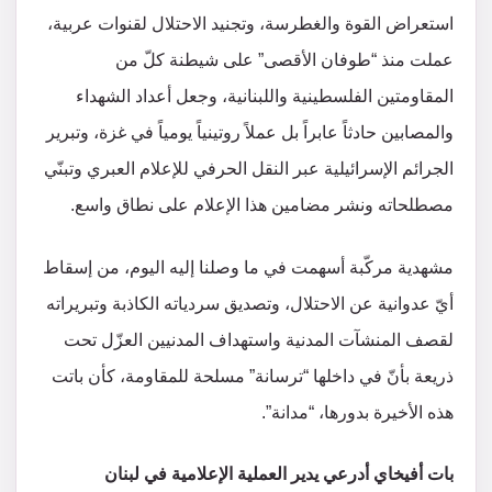
استعراض القوة والغطرسة، وتجنيد الاحتلال لقنوات عربية،
عملت منذ “طوفان الأقصى” على شيطنة كلّ من
المقاومتين الفلسطينية واللبنانية، وجعل أعداد الشهداء
والمصابين حادثاً عابراً بل عملاً روتينياً يومياً في غزة، وتبرير
الجرائم الإسرائيلية عبر النقل الحرفي للإعلام العبري وتبنّي
مصطلحاته ونشر مضامين هذا الإعلام على نطاق واسع.
مشهدية مركّبة أسهمت في ما وصلنا إليه اليوم، من إسقاط
أيّ عدوانية عن الاحتلال، وتصديق سردياته الكاذبة وتبريراته
لقصف المنشآت المدنية واستهداف المدنيين العزّل تحت
ذريعة بأنّ في داخلها “ترسانة” مسلحة للمقاومة، كأن باتت
هذه الأخيرة بدورها، “مدانة”.
بات أفيخاي أدرعي يدير العملية الإعلامية في لبنان