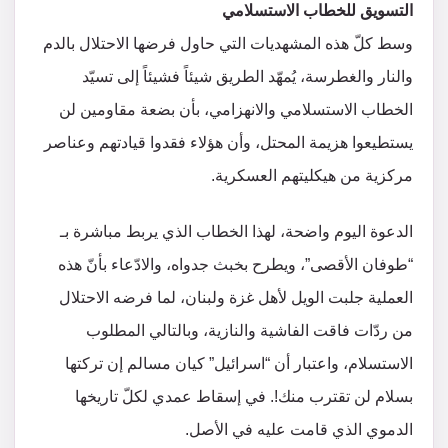
التسويق للخطاب الاستسلامي
وسط كلّ هذه المشهديات التي حاول فرضها الاحتلال بالدم
والنار والغطرسة، يُمهّد الطريق شيئاً فشيئاً إلى تسيّد
الخطاب الاستسلامي والانهزامي، بأن بضعة مقاومين لن
يستطيعوا هزيمة المحتل، وأن هؤلاء فقدوا قيادتهم وعناصر
مركزية من هيكليتهم العسكرية.
الدعوة اليوم واضحة، لهذا الخطاب الذي يربط مباشرة بـ
“طوفان الأقصى”، ويطرح بخبث جدواه، والادّعاء بأنّ هذه
العملية جلبت الويل لأهل غزة ولبنان، لما فرضه الاحتلال
من ردّات فاقت الفاشية والنازية، وبالتالي المطلوب
الاستسلام، واعتبار أن “اسرائيل” كيان مسالم إن تركتها
بسلام لن تقترب منك!. في إسقاط عمدي لكلّ تاريخها
الدموي الذي قامت عليه في الأصل.