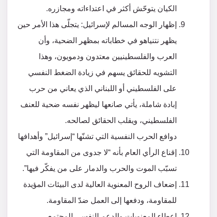
الكيان يتوحّش أكثر في اعتداءاته ومجازره.
إظهار الوجه المسالم لإسرائيل: يتجلّى هذا الأمر حين
يظهر نتنياهو في خطاباته بمظهر الضحية، وأن
العرب والفلسطينيين معتدون ودمويون، وهذا
التشويه للحقائق يسهم في زيادة الضغط النفسي
على الفلسطيني أو اللبناني الذي يعاني من حرب
إبادة شاملة، يأتي صانعها ليظهر نفسه ضحية للعنف
الفلسطيني، ويقلب الحقائق لصالحه.
دوافع الحرب النفسية التي تشنّها “إسرائيل” وأهدافها
إقناع الرأي العام بأنه “لا جدوى من المقاومة التي
تسبّب الموت والحرب والدمار على من يفكّر فيها”.
إضعاف الروح المعنوية العالية لدى البيئات المؤيدة
للمقاومة، ودفعها إلى العمل ضدّ المقاومة.
إعطاء المعنويات والدعم النفسي للمجتمع