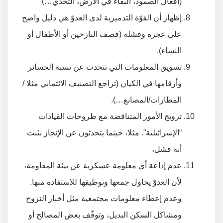
(أفعال الصمود، البقاء في الأرض، التحدّي…)
إظهار أن القوّة التدميرية لدى العدوّ هي دليل واضح
على عجزه وفشله (قصف النازحين أو الأطفال أو
النساء).
تسويق المعلومات التي تتحدث عن نسبة الخسائر
وأرقامها في الكيان (تراجع التصنيف الائتماني مثلا /
المطارات/المصانع…).
ترويج الأمور المتناقضة مع طروحات القيادات
“الإسرائيلية”. مثلا، حينما يتحدثون عن الإنجاز نثبت
أنه فشل،
عدم إذاعة أي معلومة عسكرية عن بيئة المقاومة،
لأن العدوّ يحاول جمعها وتوظيفها للاستفادة منها.
وعدم إعطاء معلومات مجتمعية مثل أخبار النزوح
ومشاكل السكن البديل، وتوقّف بعض المصالح أو