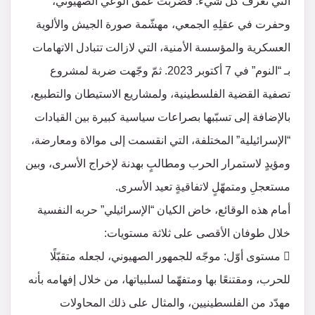
التي تعرف كلّ شيء. فضربت عمق الوعي الصهيوني،
وحفرت في عقلِهِ الجمعي، مهشّمة صورة الجيش والألوية
العسكرية والمؤسسة الأمنية، التي لازالت تتبادل الاتهامات
بـ “النوم” في 7 أكتوبر 2023. ثمّ وجّهت ضربة لمشروع
تصفية القضية الفلسطينية، ولمشاريع الاستيطان والتطبيع،
بالإضافة إلى تسبّبها بصراعات سياسية كبيرة بين القيادات
“الإسرائيلية” المختلفة، التي انقسمت إلى موالاة ومعارضة،
ومؤيدٍ لاستمرار الحرب ومطالبٍ بهدنة لإخراج الأسرى، وبين
مستعجلِ ومتمهّلٍ لاتفاقيةٍ تعيد الأسرى.
أمام هذه الوقائع، خاض الكيان “الإسرائيلي” حربه النفسية
خلال طوفان الأقصى على ثلاثة مستويات:
 مستوى أوّل: موجّه للجمهور الصهيوني، لجعله متقبّلًا
للحرب، ومقتنعًا بها ومتفهّما لسلبياتها، من خلال إفهامه بأنه
مهدّد من الفلسطينيين، والمثال على ذلك المحاولات