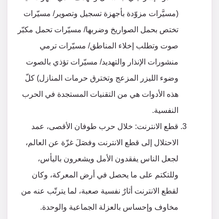
(مسيَّرات مزوّدة بأجهزة تسجيل وتصوير/ مسيّرات
تختص بحمل الصواريخ وضربها/ مسيّرات تحمل مكبّر
صوت وتطلب إخلاء المناطق/ مسيّرات ترمي
منشورات الإنذار والتهديد/ مسيّرات تؤذي بالصوت
وضوء الليزر المزعج وتخترق حرمات المنازل) كلّ
هذه الأدوات هي من التقنيات المستجدة في الحرب
النفسية.
قطع الانترنت: خلال حرب طوفان الأقصى، عمد
الاحتلال إلى قطع الانترنت وفصَلَ غزّة عن العالم،
لجعل الناس يفقدون الأمل ويشعرون باليأس،
وللتكتم على ما يحصل في أرض المعركة، وكان
لقطع الانترنت أثارٌ نفسية صعبة، لما يترتّب عنه من
مخاوف وإحساس بالعزلة الجماعية والوحدة.