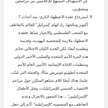
عن الاستهداف الممنهج للإعلاميين من مراسلين
ومصوّرين.
استرجاع عقدة الاضطهاد النازي: منذ أحداث 7
أكتوبر ونتائجها، زاد اتهام “إسرائيل” للعالم بالتعاطف
مع الشعب الفلسطيني والانحياز ضدّها. فعقدة
الاضطهاد ملازمة للشخصية اليهودية، وقديمة
وتقليدية أيضًا، لكن الجديد الكيان الاحتلالي تحدّى
هذه المرة الأمم المتحدة والصليب الأحمر الدولي
ومنظمات الإغاثة الإنسانية. (الأمين العام للأمم
المتحدة أنطونيو غوتيريش مثالًا، والحملة التي شُنّت
عليه). هناك أيضًا كلام نتنياهو المتكرّر حول مزاعم
الاغتصاب الجنسي للإسرائيليات، وقتل الأطفال
“الإسرائيليين”… هذا الشعور بالانعزال وعدم
التعاطف مع الشخصية “الإسرائيلية”، أدّى إلى جعل