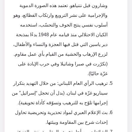
وشارون قبل نتنياهو. تعتمد هذه الصورة الدموية
والإجرامية على نشر الترويع وارتكاب الفظائع، وهو
أسلوب نفسي ينتج الخوف والتحسّب، استخدمه
الكيان الاحتلالي منذ قيامه عام 1948 بدءًا بمذبحة
دير ياسين التي قتل فيها العجزة والنساء والأطفال،
لزرع الإرهاب والخشية من القيام بأي عمل مقاوم.
(تكرّرت في صبرا وشاتيلا وفي حرب الإبادة على
غزّة حاليًا).
ترهيب الرأي العام اللبناني: من خلال التهديد بتكرار
سيناريو غزّة في لبنان. (بدل أن تخجل “إسرائيل” من
إجرامها تلوّح به للترهيب وتسوّقه كأداة تخويفية).
بث الإعلام العبري لمواد تحذيرية وتحريضية تحاول
إحداث شرخ بين المقاومة وبيئتها.
الشائعات من أجل تخويف المقاومة ونشر الفزع: