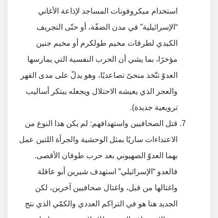
استخدام ميكروفونات المساجد لإذاعة الأغاني
“الإسرائيلية” في مدن الضفّة، أو حتّى التجريف
الكيدي لطرقات مخيم طولكرم أو مخيم جنين
مؤخرًا، بما يشي أن الحرب النفسية التي يمارسها
العدوّ تتّخذ منحىّ تصاعديًا، وهو يدلّ على مدى القهر
والعجز الذي يعيشه الاحتلال ويجعله يبتكر أساليب
ترويعية جديدة).
قتل الصحافيين واستهدافهم: لم يكن هذا النوع من
الاعتداءات ساريًا بمثل الوحشية والجرأة اللتين عمل
بهما العدوّ الصهيوني بعد حرب طوفان الأقصى.
فالعدو “الإسرائيلي” استهدف شيرين أبو عاقلة
واغتالها من قبل، واغتال صحافيين آخرين، لكن
الجديد هنا هو في التراكم العددي والكمّي الذي نتج