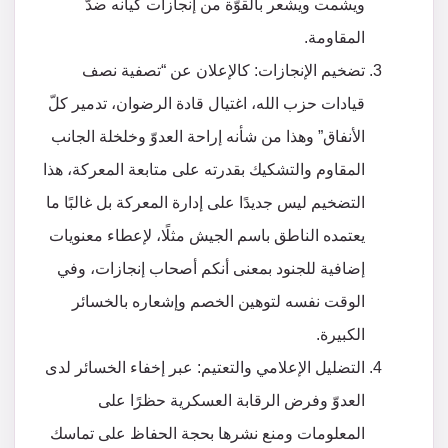
ويشمت ويشعر بالقوّة من إنجازات كيانه ضدّ
المقاومة.
تضخيم الإنجازات: كالإعلان عن “تصفية نصف
قيادات حزب الله، اغتيال قادة الرضوان، تدمير كلّ
الأنفاق” وهذا من شأنه إراحة العدوّ وخلخلة الجانب
المقاوم والتشكيك بقدرته على متابعة المعركة، هذا
التضخيم ليس جديدًا على إدارة المعركة بل غالبًا ما
يعتمده الناطق باسم الجيش مثلًا، لإعطاء معنويات
إضافية للجنود بمعنى أنكم أصحاب إنجازات، وفي
الوقت نفسه لتوهين الخصم وإشعاره بالخسائر
الكبيرة.
التضليل الإعلامي والتعتيم: عبر إخفاء الخسائر لدى
العدوّ وفرض الرقابة العسكرية حظرًا على
المعلومات ومنع نشرها بحجة الحفاظ على تماسك