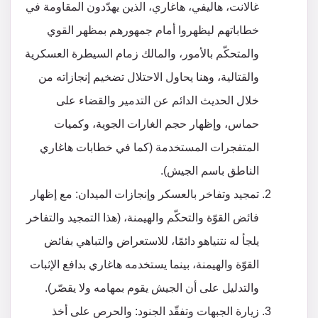
غالانت، هاليفي، هاغاري، الذين يهدّدون المقاومة في
خطاباتهم ليظهروا أمام جمهورهم بمظهر القوي
والمتحكّم بالأمور، والمالك زمام السيطرة العسكرية
والقتالية، وهنا يحاول الاحتلال تضخيم إنجازاته من
خلال الحديث الدائم عن التدمير والقضاء على
حماس، وإظهار حجم الغارات الجوية، وكميات
المتفجرات المستخدمة (كما في خطابات هاغاري
الناطق باسم الجيش).
تمجيد وتفاخر بالعسكر وإنجازات الميدان: مع إظهار
فائض القوّة والتحكّم والهيمنة، (هذا التمجيد والتفاخر
يلجأ له نتنياهو دائمًا، للاستعراض والتباهي بفائض
القوّة والهيمنة، بينما يستخدمه هاغاري بدافع الإثبات
والتدليل على أن الجيش يقوم بمهامه ولا يقصّر).
زيارة الجبهات وتفقّد الجنود: والحرص على أخذ