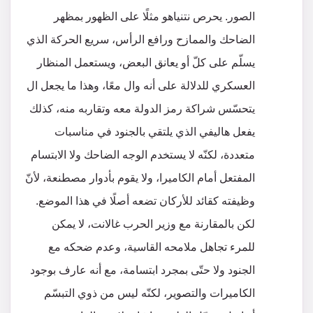
الصور. يحرص نتنياهو مثلًا على الظهور بمظهر
الضاحك والممازح ورافع الرأس، سريع الحركة الذي
يسلّم على كلّ أو يعانق البعض، ويستعمل المنظار
العسكري للدلالة على أنه وال معًا، وهذا ما يجعل ال
يتحسّس شراكة رمز الدولة معه وتقاربه منه، كذلك
يفعل هاليفي الذي يلتقي بالجنود في مناسبات
متعددة، لكنّه لا يستخدم الوجه الضاحك ولا الابتسام
المفتعل أمام الكاميرا، ولا يقوم بأدوار مصطنعة، لأنّ
وظيفته كقائد للأركان تضعه أصلًا في هذا الموضع.
لكن بالمقارنة مع وزير الحرب غالانت، لا يمكن
للمرء تجاهل ملامحه القاسية، وعدم ضحكه مع
الجنود ولا حتّى بمجرد ابتسامة، مع أنه عارف بوجود
الكاميرات والتصوير، لكنّه ليس من ذوي التبسّم