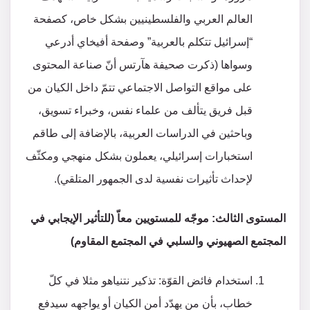
العالم العربي والفلسطينيين بشكل خاص، كصفحة
“إسرائيل تتكلم بالعربية” وصفحة أفيخاي أدرعي
وسواها (ذكرت صحيفة هآرتس أنّ صناعة المحتوى
على مواقع التواصل الاجتماعي تتمّ داخل الكيان من
قبل فريق يتألف من علماء نفس، وخبراء تسويق،
وباحثين في الدراسات العربية، بالإضافة إلى طاقم
استخبارات إسرائيلي، يعملون بشكل منهجي ومكثّف
لإحداث تأثيرات نفسية لدى الجمهور المتلقي).
المستوى الثالث: موجّه للمستويين معاّ (للتأثير الإيجابي في
المجتمع الصهيوني والسلبي في المجتمع المقاوم)
استخدام فائض القوّة: تذكير نتنياهو مثلا في كلّ
خطاب، بأن من يهدّد أمن الكيان أو يواجهه سيدفع