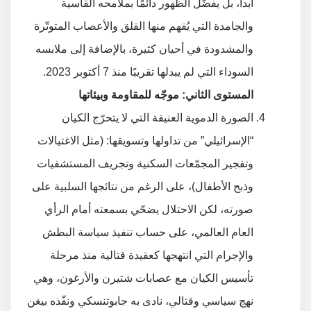
أبدا، بل يفضّل الظهور دائمًا بملامحه القاسية
والجامدة التي يُفهم منها القلق والأعصاب المتوتّرة
والمشدودة في أحيان كثيرة، بالإضافة إلى ملابسه
السوداء التي لم يبدلها تقريبًا منذ 7 أكتوبر 2023.
المستوى الثاني: موجّه للمقاومة وبيئاتها
الصورة الدموية العنيفة التي لا يتحرّج الكيان
“الإسرائيلي” من تداولها وتسويقها: (مثل الاغتيالات
وتفجير المجمّعات السكنية وتجريف المستشفيات
وذبح الأطفال)، على الرغم من نتائجها السلبية على
صورته، لكن الاحتلال يضحّي بسمعته أمام الرأي
العام العالمي، على حساب تنفيذ سياسة البطش
والإجرام التي انتهجها كعقيدة قتالية منذ مرحلة
تأسيس الكيان مع عصابات شتيرن والأرغون، وهي
نهج سياسي وقتالي، نادى به جابوتنسكي ونفّذه بيغن