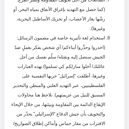
(كما حصل مع التهديد بإغراق الأنفاق بمياه البحر، أو
رشّها بغاز الأعصاب، أو تحريك الأساطيل البحرية،
وغيرها).
استخدام لغة تأثيرية خاصة في مضمون الرسائل:
(احذروا وحذِّروا أبناءكم/ أي شخص يفكر بعملٍ ضدّ
الجيش سنصل إليه ونقتله/ سلّم نفسك من أجل
عائلتك/ أخلوا منازلكم كي تسلموا) بهذه العبارات
وغيرها، أطلقت “إسرائيل” حربها النفسية على
الفلسطينيين، عبر التهديد العلني والمبطن والتحذير
المسبق للنيل من عزيمتهم). نلاحظ هنا محاولات
الإيقاع الدائمة بين المقاومة وبيئتها، من خلال الإيحاء
والتخويف بأن جيش الدفاع “الإسرائيلي” يحذّر من
الاقتراب من مقار حماس وأماكن إطلاق الصواريخ/