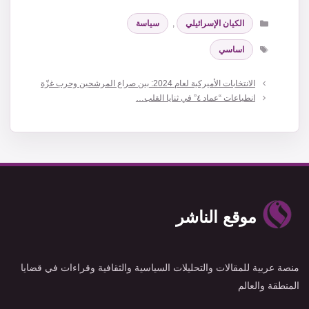
التصنيفات
الكيان الإسرائيلي
,
سياسة
الوسوم
اساسي
الانتخابات الأميركية لعام 2024: بين صراع المرشحين وحرب غزّة
انطباعات “عماد ٤” في ثنايا القلب…
موقع الناشر
منصة عربية للمقالات والتحليلات السياسية والثقافية وقراءات في قضايا
المنطقة والعالم