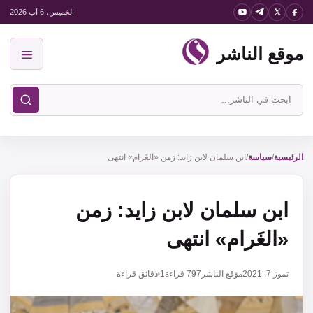
نتقل
الخميس، 6 آب 2026
لى
موقع الناشر
لمحتوى
القائمة
ابحث
في
موقع
الناشر
الرئيسية
/
سياسة
/
ابن سلمان لابن زايد: زمن «الغَرام» انتهى
ابن سلمان لابن زايد: زمن
«الغَرام» انتهى
تموز 7, 2021
موقع الناشر
797
قراءة
1 دقائق قراءة