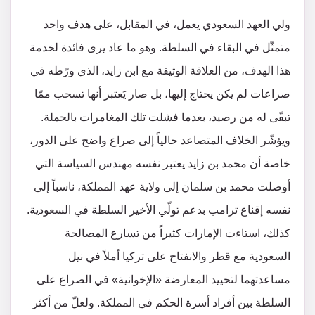
ولي العهد السعودي يعمل، في المقابل، على هدف واحد
متمثّل في البقاء في السلطة. وهو ما عاد يرى فائدة لخدمة
هذا الهدف، من العلاقة الوثيقة مع ابن زايد، الذي ورّطه في
صراعات لم يكن يحتاج إليها، بل صار يَعتبر أنها تسحب ممّا
تبقّى له من رصيد، بعدما فشلت تلك المغامرات بالجملة.
ويؤشّر الخلاف المتصاعد حالياً إلى صراع واضح على الدور،
خاصة أن محمد بن زايد يعتبر نفسه مهندس السياسة التي
أوصلت محمد بن سلمان إلى ولاية عهد المملكة، ناسباً إلى
نفسه إقناع ترامب بدعم تولّي الأخير السلطة في السعودية.
كذلك، استاءت الإمارات كثيراً من تسارع المصالحة
السعودية مع قطر والانفتاح على تركيا أملاً في نيل
مساعدتهما لتحييد المعارضة «الإخوانية» في الصراع على
السلطة بين أفراد أسرة الحكم في المملكة. ولعلّ من أكثر