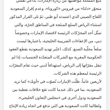
منع المملكة مواطنيها من زيارة الإمارات، بداعي تفشّي
متحوّر «دلتا» من فيروس «كورونا»، وعدم إقرار السعودية
اللقاح الصيني الذي اعتمدته أبو ظبي. ثمّ تلى القرار المذكور
استثناء الرياض السلع المنتَجة في المناطق الحرّة، والتي
تمثّل أحد المحرّكات الرئيسة لاقتصاد الإمارات وخصوصاً
دبي، من الإعفاءات الضريبية الخليجية، باعتبارها ليست
سلعاً محلّية الصنع. كذلك، اعتُبر تهديد السعودية بقطع العقود
الحكومية المغرية مع الشركات المتعدّدة الجنسيات، إذا لم
تنقل مقرّاتها إلى الرياض، استهدافاً لدبي حيث تقام المقرّات
الرئيسة لمعظم هذه الشركات.
لأربعين عاماً، ظلّت الإمارات تُصوّت في «أوبك» كما تريد
السعودية، بما في ذلك عندما كانت تقع خلافات نفطية بين
السعودية ودول أخرى في «مجلس التعاون الخليجي».
ولطالما كانت السعودية هي التي تدفع في اتجاه زيادة الإنتاج