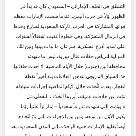
التشقّق في الحلف الإماراتي – السعودي كان قد بدأ في
الظهور أوّلاً في حرب اليمن، عندما سحبت الإمارات معظم
قواتها المشاركة في الحرب، تارِكة السعودية تُصارع وحدها
في الرمال المتحرّكة. وهي خطوة أعقبت اشتغالاً لسنوات
على تمديد أذرعٍ عسكرية، سرعان ما بدأت بينها وبين تلك
الموالية للرياض حفلات قتال دورية، ليس ما شهدته
محافظة أبين (جنوب) خلال الأيام الماضية إلا أحدث حلقاتها.
هذا السياق التدريجي لتدهور العلاقات بلغ أخيراً نقطة
انفجار، بعدما اتُّخذت خلال الأيام الماضية إجراءات متبادلة
نمّت عن خلافات عميقة، أبرزها الخلاف النفطي في
«أوبك»، التي شهدت تنازعاً سعودياً – إماراتياً علنياً ربّما
يكون الأوّل من نوعه. ومن بين الإجراءات التي تمّ اتّخاذها
أيضاً تعليق الإمارات جميع الرحلات إلى المدن السعودية، بعد