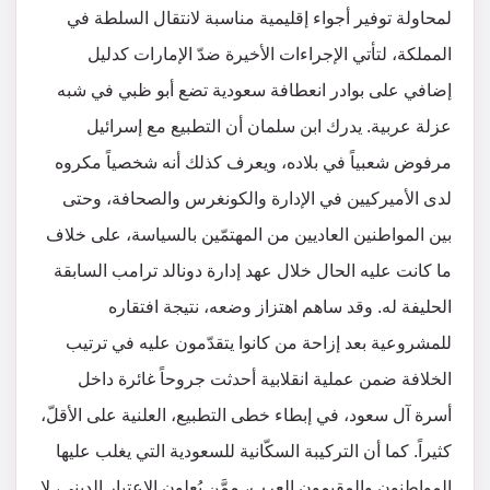
لمحاولة توفير أجواء إقليمية مناسبة لانتقال السلطة في
المملكة، لتأتي الإجراءات الأخيرة ضدّ الإمارات كدليل
إضافي على بوادر انعطافة سعودية تضع أبو ظبي في شبه
عزلة عربية. يدرك ابن سلمان أن التطبيع مع إسرائيل
مرفوض شعبياً في بلاده، ويعرف كذلك أنه شخصياً مكروه
لدى الأميركيين في الإدارة والكونغرس والصحافة، وحتى
بين المواطنين العاديين من المهتمّين بالسياسة، على خلاف
ما كانت عليه الحال خلال عهد إدارة دونالد ترامب السابقة
الحليفة له. وقد ساهم اهتزاز وضعه، نتيجة افتقاره
للمشروعية بعد إزاحة من كانوا يتقدّمون عليه في ترتيب
الخلافة ضمن عملية انقلابية أحدثت جروحاً غائرة داخل
أسرة آل سعود، في إبطاء خطى التطبيع، العلنية على الأقلّ،
كثيراً. كما أن التركيبة السكّانية للسعودية التي يغلب عليها
المواطنون والمقيمون العرب، مِمَّن يُعلون الاعتبار الديني، لا