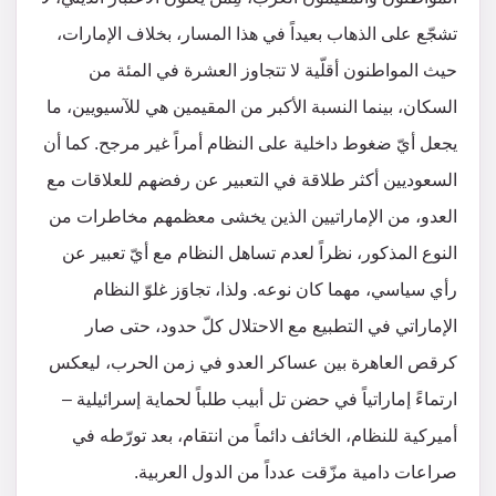
تشجّع على الذهاب بعيداً في هذا المسار، بخلاف الإمارات،
حيث المواطنون أقلّية لا تتجاوز العشرة في المئة من
السكان، بينما النسبة الأكبر من المقيمين هي للآسيويين، ما
يجعل أيّ ضغوط داخلية على النظام أمراً غير مرجح. كما أن
السعوديين أكثر طلاقة في التعبير عن رفضهم للعلاقات مع
العدو، من الإماراتيين الذين يخشى معظمهم مخاطرات من
النوع المذكور، نظراً لعدم تساهل النظام مع أيّ تعبير عن
رأي سياسي، مهما كان نوعه. ولذا، تجاوَز غلوّ النظام
الإماراتي في التطبيع مع الاحتلال كلّ حدود، حتى صار
كرقص العاهرة بين عساكر العدو في زمن الحرب، ليعكس
ارتماءً إماراتياً في حضن تل أبيب طلباً لحماية إسرائيلية –
أميركية للنظام، الخائف دائماً من انتقام، بعد تورّطه في
صراعات دامية مزّقت عدداً من الدول العربية.