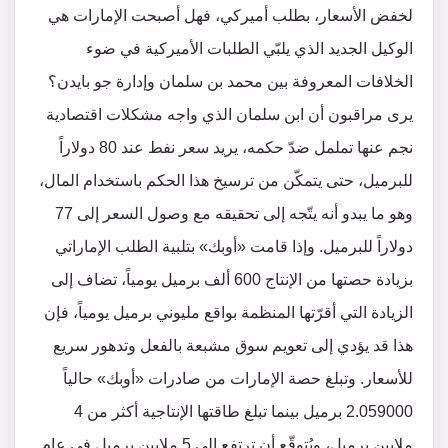
لخفض الأسعار، بطلب أميركي، فهل أصبحت الإمارات هي
الوكيل الجديد الذي يلبّي الطلبات الأميركية في ضوء
الخلافات المعروفة بين محمد بن سلمان وإدارة جو بايدن؟
يرى مراقبون أن ابن سلمان الذي واجه مشكلات اقتصادية
نجم عنها تململ ضدّ حكمه، يريد سعر نفط عند 80 دولاراً
للبرميل، حتى يتمكّن من ترسيخ هذا الحكم باستخدام المال،
وهو ما يبدو أنه يتّجه إلى تحقيقه مع وصول السعر إلى 77
دولاراً للبرميل. وإذا قامت «أوبك» بتلبية الطلب الإماراتي
بزيادة حصتها من الإنتاج 600 ألف برميل يومياً، تضاف إلى
الزيادة التي أقرّتها المنظمة بواقع مليوني برميل يومياً، فإن
هذا قد يؤدي إلى تعويم سوق مشبعة بالفعل وتدهور سريع
للأسعار. وتبلغ حصة الإمارات من صادرات «أوبك» حالياً
2.059000 برميل بينما تبلغ طاقتها الإنتاجية أكثر من 4
ملايين برميل، ويُتوقّع أن ترتفع إلى 5 ملايين برميل في عام