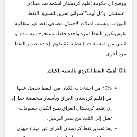
ووضح أن حكومة إقليم كردستان استخدمت ميناءي
“عسقلان” و”تل أبيب” كموانئ تخزين لتسويق النفط
المهرّب. وبسبب امتلاك الاحتلال مصافي نفط غير متقدّمة
تقوم بتكرير النفط لمرة واحدة فقط، تستخرج منه مادة أو
اثنتين من المشتقات النفطية، ثمّ تقوم بإعادة تصدير النفط
مرة أخرى.
ثالثًا: أهميّة النفط الكردي بالنسبة للكيان:
70% من احتياجات الكيان من النفط تحصل عليها
من إقليم كردستان العراق وبأسعار منخفضة جدا، إذ
إن إقليم كردستان العراق يمنح الكيان خصومات
تصل إلى الثلث من سعر البرميل.
يعدّ تصدير نفط كردستان العراق عبر ميناء جيهان