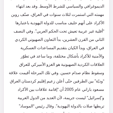
الديموغرافي والسياسي للشرط الأوسط. وقد بعد انتهاء
مهمته التي استمرت لثلاث سنوات في العراق، صنّف روبن
الأكراد على أنهم حليف مناسب للدولة اليهودية باعتبارها
“أقلية غير عربية تعيش تحت الحكم العربي”. وفي النصف
الثاني من القرن العشرين، بدأ التعاون الصهيوني الكردي
في العراق، وبدأ الكيان بتقديم المساعدات العسكرية
والأمنية للأكراد بأشكال مختلفة، وما ساعد في تطوّر
العلاقات الكردية الصهيونية هو الغزو الأميركي للعراق
وسقوط نظام صدام حسين. وفي تلك المرحلة أقيمت علاقة
“وديّة” بين الطرفين حتّى أعلن زعيم إقليم كردستان العراق
مسعود باراني عام 2005 أن “إقامة علاقات بين الأكراد
و”إسرائيل” ليست جريمة، لأن العديد من الدول العربية
تربطها صلات بالدولة اليهودية”. وقال رئيس “الموساد”