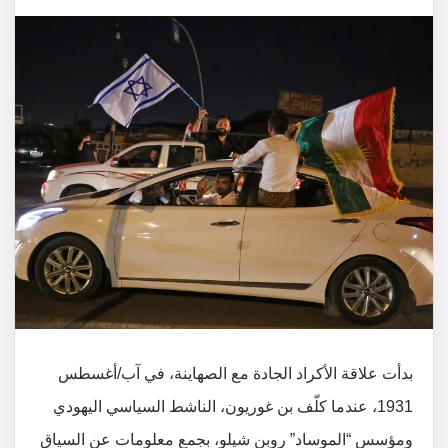
بدأت علاقة الأكراد الجادة مع الصهاينة، في آب/أغسطس
1931، عندما كلّف بن غوريون، الناشط السياسي اليهودي
ومؤسس “الموساد” روبن شيلو، بجمع معلومات عن السياق