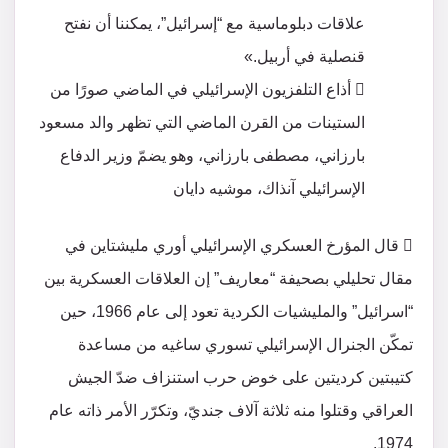
علاقات دبلوماسية مع “إسرائيل”، يمكننا أن نفتح
قنصلية في أربيل.»
 أذاع التلفزيون الإسرائيلي في الماضي صورًا من
الستينات من القرن الماضي التي تظهر والد مسعود
بارزاني، مصطفى بارزاني، وهو يضمّ وزير الدفاع
الإسرائيلي آنذاك، موشيه دايان
 قال المؤرخ العسكري الإسرائيلي أوري مليشتاين في
مقال تحليلي بصحيفة “معاريف” إن العلاقات العسكرية بين
“اسرائيل” والمليشيات الكردية تعود إلى عام 1966، حين
تمكّن الجنرال الإسرائيلي تسوري ساغيه من مساعدة
كتيبتين كرديتين على خوض حرب استنزاف ضدّ الجيش
العراقي وقتلوا منه ثلاثة آلاف جنديّ، وتكرّر الأمر ذاته عام
1974.