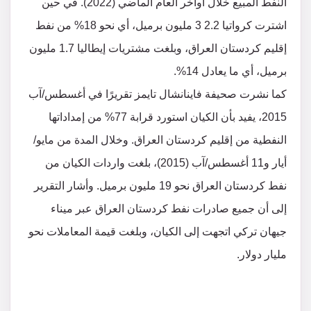
النفط المبيع خلال أواخر العام الماضي (2022). في حين
اشترت كرواتيا 2.2 3 مليون برميل، أي نحو 18% من نفط
إقليم كردستان العراق، وبلغت مشتريات إيطاليا 1.7 مليون
برميل، أي ما يعادل 14%.
كما نشرت صحيفة فاينانشال تايمز تقريرًا في أغسطس/آب
2015، يفيد بأن الكيان استورد قرابة 77% من إمداداتها
النفطية من إقليم كردستان العراق. وخلال المدة من مايو/
أيار و11 أغسطس/آب (2015)، بلغت واردات الكيان من
نفط كردستان العراق نحو 19 مليون برميل. وأشار التقرير
إلى أن جميع صادرات نفط كردستان العراق عبر ميناء
جيهان تركي اتجهت إلى الكيان، وبلغت قيمة المعاملات نحو
مليار دولار.