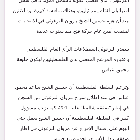
البرغوثي، الذي يقضي عقوبة بالسجن المؤبد 5 في سجن
إسرائيلي لقتله إسرائيليين، وهناك منافسة كبيرة بين الاثنين
منذ أن هزم حسين الشيخ مروان البرغوثي في ​​الانتخابات
لمنصب أمين عام حركة فتح منذ سنوات عديدة.
يتصدر البرغوثي استطلاعات الرأي العام الفلسطيني
باعتباره المرشح المفضل لدى الفلسطينيين ليكون خليفة
محمود عباس.
وتزعم السلطة الفلسطينية أن حسين الشيخ ساعد محمود
عباس في منع إطلاق سراح مروان البرغوثي من السجن
في إطار “صفقة شاليط” عام 2011، كما يزعم مسؤول
كبير في السلطة الفلسطينية أن حسين الشيخ يعمل حتى
اليوم على إفشال الإفراج عن مروان البرغوثي في ​​إطار
صفقة تبادل الأسرى الجديدة مع حماس.