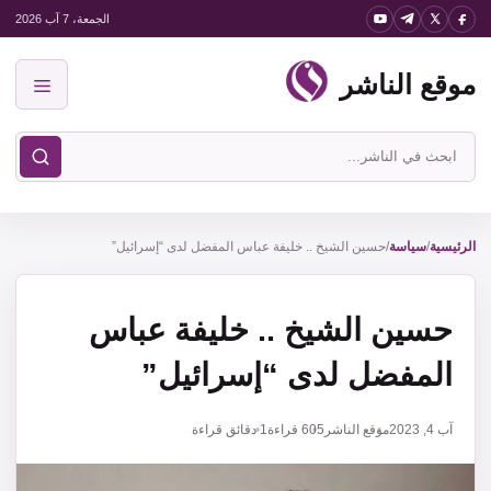
نتقل
الجمعة، 7 آب 2026
لى
موقع الناشر
لمحتوى
القائمة
ابحث
في
موقع
الناشر
الرئيسية
/
سياسة
/
حسين الشيخ .. خليفة عباس المفضل لدى “إسرائيل”
حسين الشيخ .. خليفة عباس
المفضل لدى “إسرائيل”
آب 4, 2023
موقع الناشر
605
قراءة
1 دقائق قراءة