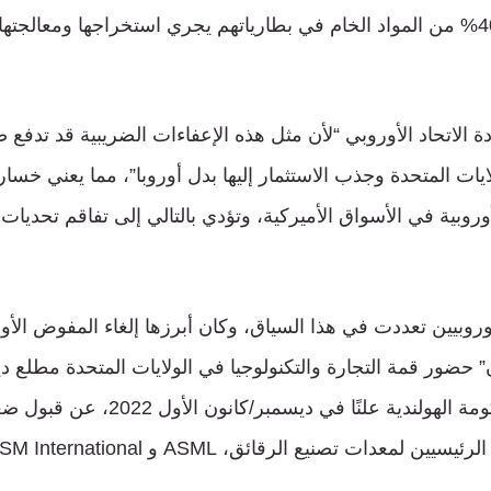
الكهربائية طالما أن 40% من المواد الخام في بطارياتهم يجري استخراجها ومعالج
ادة الاتحاد الأوروبي “لأن مثل هذه الإعفاءات الضريبية قد تدفع
ايات المتحدة وجذب الاستثمار إليها بدل أوروبا”، مما يعني خسار
وبية في الأسواق الأميركية، وتؤدي بالتالي إلى تفاقم تحديات ا
أوروبيين تعددت في هذا السياق، وكان أبرزها إلغاء المفوض الأ
ن” حضور قمة التجارة والتكنولوجيا في الولايات المتحدة مطلع د
فضلًا عن امتناع الحكومة الهولندية علنًا في ديس