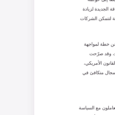
 الجديدة لزيادة
سة لتتمكن الشركات
فسه، كشفت المفوضية الأوروبية في الأول من فبراير/شباط 2023، عن خطة لمواجهة
خ، وقد صرّحت
لقانون الأمريكي،
 مجال متكافئ في
يتعاملون مع السياسة