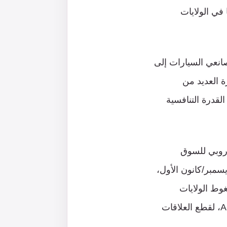
تها في الولايات
 صانعي السيارات إلى
ة العديد من
لقدرة التنافسية
وروبي للسوق
يسمبر/كانون الأول،
مبر/كانون الأول 2022، عن قبول ضغوط الولايات
المتحدة على منتجيها الرئيسيين لمعدات تصنيع الرقائق، ASML و ASM International، لقطع العلاقات