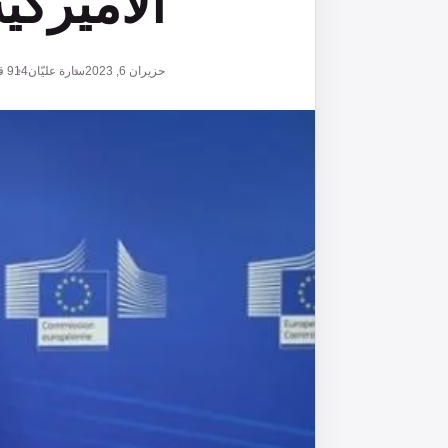
الأميركي
حزيران 6, 2023
سارة عليّان
914
قر