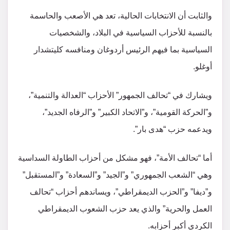
والثابت أن الانتخابات الحالية، تعد هي الأصعب والحاسمة
بالنسبة للأحزاب السياسية في البلاد، والشخصيات
السياسية بما فيهم الرئيس أردوغان ومنافسه كليتشدار
أوغلو.
ويشارك في “تحالف الجمهور” الأحزاب “العدالة والتنمية”،
و”الحركة القومية”، و”الاتحاد الكبير” و”الرفاه الجديد”،
ويدعمه حزب “هدى بار”.
أما “تحالف الأمة”، فهو مشكل من أحزاب الطاولة السداسية
وهي “الشعب الجمهوري” و”الجيد” و”السعادة” و”المستقبل”
و”ديفا” و”الحزب الديمقراطي”، ويساندهم أحزاب “تحالف
العمل والحرية” والذي يعد حزب الشعوب الديمقراطي
الكردي أكبر أحزابه.