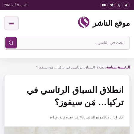
نتقل
الأحد، 9 آب 2026
لى
موقع الناشر
لمحتوى
القائمة
ابحث
في
موقع
الناشر
الرئيسية
/
سياسة
/
انطلاق السباق الرئاسي في تركيا… مَن سيفوز؟
انطلاق السباق الرئاسي في
تركيا… مَن سيفوز؟
آذار 31, 2023
موقع الناشر
788
قراءة
1 دقائق قراءة