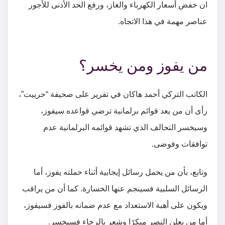
ان خفض أسعار الكهرباء والغاز، ورفع الحد الأدنى للأجور
عناصر مهمة في هذا الاتجاه.
من يفوز ومن يخسر؟
الكاتب التركي أحمد هاكان في تقرير على صحيفة “حرييت”،
رأى أن من يعد قوائم برلمانية ترضي قواعده سيفوز،
وسيخسر التحالف الذي تشهد قوائمه البرلمانية عدم
توافقات وفوضى.
وتابع، بأن من يحمل رسائل إيجابية أثناء حملته يفوز، أما
الرسائل السلبية فسينجم عنها الخسارة. كما أن من يراقب
ويكون على أهبة الاستعداد مع عدم ضمانه بالفوز فسيفوز،
أما من يعلن النصر مبكرًا وشعر بالرخاء فسيخسر.