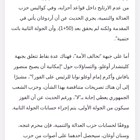
من عدم الارتايح داخل قواعد أحزابه، وفي كواليس حزب
العدالة والتنمية، يجري الحديث عن أن أردوغان يأتي في
المقدمة ولكنه لم يحقق بعد (50+1)، وأن الجولة الثانية باتت
حتمية”.
أما على جبهة “تحالف الأمة”، فهناك عدة نقاط تتعلق بجبهة
كليتشدار أوغلو، والتساؤلات حول “إمكانية أن يصبح منصور
يافاش وأكرم إمام أوغلو نوابا للرئيس على الفور؟”، مشيرًا
إلى أن هناك تصريحات متناقضة بهذا الشأن، وحزب الشعب
الجمهوري يعطي إجابة بـ”لا”، ورغم الحديث عن أن الفوز
سيكون من الجولة الأولى، يتم إجراء حسابات الجولة الثانية.
ووفقًا لحسابات حزب العدالة والتنمية، فإن محرم غنجه،
وسنان أوغان، سيحصل أحدهما على أصوات من حزب