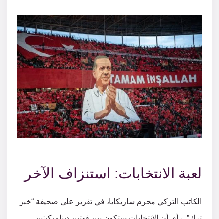
لعبة الانتخابات: استنزاف الآخر
الكاتب التركي محرم ساريكايا، في تقرير على صحيفة “خبر
ترك”، رأى أن الانتخابات ستكون بين قوتين ديناميكيتين