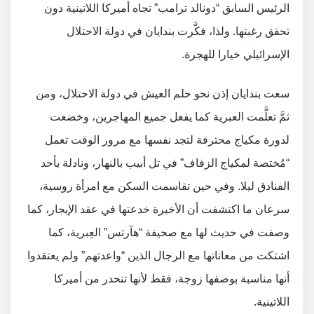
الرئيس السابق “دونالد ترامب” تجاه أميركا اللاتينية دون
تحقق رغبتها. ولذا، فكَّرت بندايان في دولة الاحتلال
الإسرائيلي خيارا للهجرة.
سعت بندايان إذن نحو حلم العيش في دولة الاحتلال، ومن
ثمَّ تعلَّمت العبرية كما يفعل جميع المهاجرين، وخضعت
لدورة مكياج محترفة لتجد نفسها مع مرور الوقت تعمل
“مُختصة لمكياج الزفاف” في تل أبيب بالنهار، ونادلة بأحد
الفنادق ليلا. وفي حين تقاسمت السكن مع امرأة روسية،
سرعان ما اكتشفت أن الأخيرة خدعتها في عقد الإيجار، كما
وصفت في حديث لها مع صحيفة “هآرتس” العِبرية، كما
اشتكت من معاناتها مع الرجال الذين “واعدتهم” ولم يعتقدوا
أنها مناسبة بوصفها زوجة، فقط لأنها تنحدر من أميركا
اللاتينية.