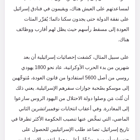
لمساعدتهم على العيش هناك، ويقيمون في فنادق إسرائيل
على نفقة الدولة حتى يجدون سكنا دائما؛ يُقرِّر المئات
العودة إلى مسقط رأسهم حيث يظل لهم أقارب ووظائف
هناك.
على سبيل المثال، كشفت إحصائيات إسرائيلية أن بعد
شهرين من بدء الحرب الأوكرانية، عاد نحو 1800 يهودي
روسي من أصل 5600 استفادوا من قانون العودة، مُتوجِّهين
إلى موسكو بصُحبة جوازات سفرهم الإسرائيلية. يعني ذلك
أن ثُلث مَن وصلوا دولة الاحتلال من اليهود الروس سارعوا
إلى المغادرة. وفي أعقاب انتخابات نوفمبر/تشرين الثاني
الماضي، التي تمخَّض عنها تنصيب الحكومة الأكثر تطرفا في
تاريخ إسرائيل، تصاعد طلب الإسرائيليين للحصول على
جنسيات أوروبية، وسُجِّل أعلى معدل لتقديم الإسرائيليين