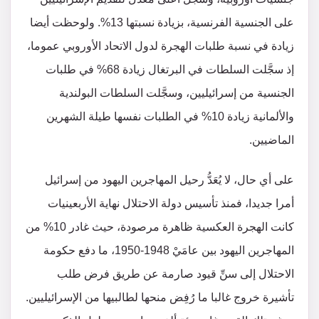
على الجنسية الفرنسية، بزيادة نسبتها 13%. ولوحظت أيضا
زيادة في نسبة طلبات الهجرة لدول الاتحاد الأوروبي عموما،
إذ سجَّلت السلطات في البرتغال زيادة 68% في طلبات
الجنسية من إسرائيليين، وسجَّلت السلطات البولندية
والألمانية زيادة 10% في الطلبات نفسها طيلة الشهرين
الماضيين.
على أي حال، لا يُعَدُّ رحيل المهاجرين اليهود من إسرائيل
أمرا جديدا، فمنذ تأسيس دولة الاحتلال نهاية الأربعينيات
كانت الهجرة العكسية ظاهرة مرصودة، حيث غادر 10% من
المهاجرين اليهود بين عامَيْ 1948-1950، ما دفع حكومة
الاحتلال إلى سنِّ قيود صارمة عن طريق فرض طلب
تأشيرة خروج غالبا ما رُفِض منحها لطالبيها من الإسرائيليين.