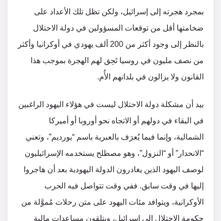
بمجرد هجرته إلى إسرائيل، ولكن تظل تلك الأعداد على
ضخامتها أقل من توقعات المسؤولين في دولة الاحتلال
بالنظر إلى وجود أكثر من 200 ألف يهودي في أوكرانيا وأكثر
من نصف مليون في روسيا تَحِق لهم الهجرة بموجب هذا
القانون ولا يزالون في بلدانهم الأُم.
بيد أن مشكلة دولة الاحتلال ليست في هؤلاء اليهود الراغبين
في البقاء في دولهم أو الاتجاه نحو أوروبا أو أميركا
الشمالية، وإنما فيما يُعرَف بالعبرية باسم “يورديم”، وتعني
“الانحدار” أو “النزول”، وهو مصطلح يستخدمه الإسرائيليون
لوصف اليهود الذين يغادرون الدولة اليهودية بعد أن هاجروا
إليها في وقت سابق. ففي وقت تتواصل فيه الحرب
الأوكرانية، ويتوافد مئات اليهود على متن رحلات مُموَّلة من
حكومة الاحتلال إلى إسرائيل، ويتلقون مساعدات مالية