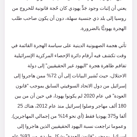
يعني أن إثبات وجود جَدٍّ يهودي كان حُجة قانونية للخروج من
روسيا إلى بلد ذي جنسية سهلة، دون أن يكون صاحب طلب
الهجرة يهوديًّا بالضرورة.
تأتي هجمة الصهيونية الدينية على سياسة الهجرة القائمة في
وقت تكشف فيه أرقام دائرة الإحصاء المركزية الإسرائيلية
تفاقم ظاهرة هجرة “اليهود غير الحقيقيين” إلى دولة
الاحتلال، حيث تُشير البيانات إلى أن 72% ممن هاجروا إلى
إسرائيل من دول الاتحاد السوفيتي السابق بموجب “قانون
العودة” في عام 2020 لم يكونوا يهودا، في حين أن من بين
180 ألف مهاجر وصلوا إسرائيل منذ عام 2012، هناك 25
ألفا و375 يهوديا فقط (أي نحو 14% من إجمالي المهاجرين).
وعموما تراجعت نسبة اليهود الحقيقيين الذين هاجروا إلى
إسرائيل بموجب “قانون العودة” بشكل طردي من 93% عام