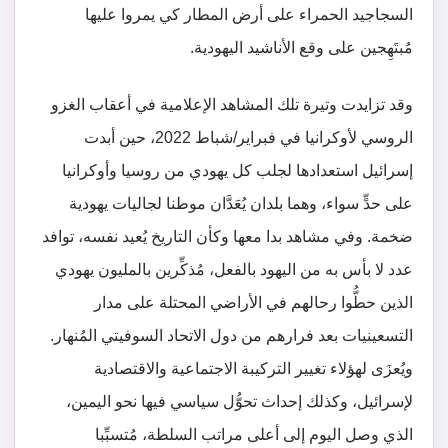
السجاجيد الحمراء على أرض المطار كي يمروا عليها
مُبتَهِجين على وقع الأناشيد اليهودية.
وقد تزايدت وتيرة تلك المشاهد الإعلامية في أعقاب الغزو
الروسي لأوكرانيا في فبراير/شباط 2022، حين أبدت
إسرائيل استعدادها لجلب كل يهودي من روسيا وأوكرانيا
على حدٍّ سواء، وهما بلدان يُعَدَّان موطنا لجاليات يهودية
ضخمة. وفي مشاهد بدا معها وكأن التاريخ يُعيد نفسه، توافد
عدد لا بأس به من اليهود بالفعل، مُذكِّرين بالمليون يهودي
الذين حطُّوا رحالهم في الأراضي المحتلة على مدار
التسعينيات بعد فرارهم من دول الاتحاد السوفيتي المُنهار.
ويُعزَى لهؤلاء تغيير التركيبة الاجتماعية والاقتصادية
لإسرائيل، وكذلك إحداث تحوُّل سياسي فيها نحو اليمين،
الذي وصل اليوم إلى أعلى مراتب السلطة، مُتسبِّبا