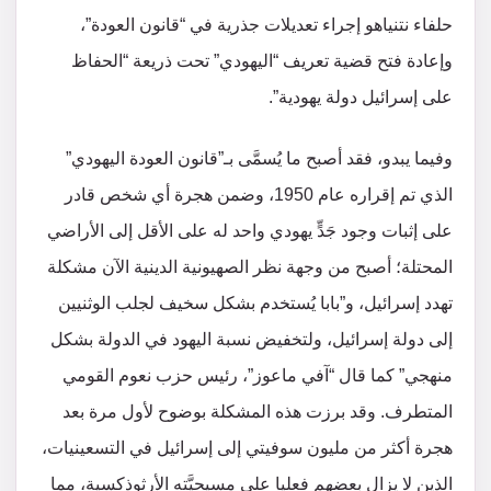
حلفاء نتنياهو إجراء تعديلات جذرية في “قانون العودة”،
وإعادة فتح قضية تعريف “اليهودي” تحت ذريعة “الحفاظ
على إسرائيل دولة يهودية”.
وفيما يبدو، فقد أصبح ما يُسمَّى بـ”قانون العودة اليهودي”
الذي تم إقراره عام 1950، وضمن هجرة أي شخص قادر
على إثبات وجود جَدٍّ يهودي واحد له على الأقل إلى الأراضي
المحتلة؛ أصبح من وجهة نظر الصهيونية الدينية الآن مشكلة
تهدد إسرائيل، و”بابا يُستخدم بشكل سخيف لجلب الوثنيين
إلى دولة إسرائيل، ولتخفيض نسبة اليهود في الدولة بشكل
منهجي” كما قال “آفي ماعوز”، رئيس حزب نعوم القومي
المتطرف. وقد برزت هذه المشكلة بوضوح لأول مرة بعد
هجرة أكثر من مليون سوفيتي إلى إسرائيل في التسعينيات،
الذين لا يزال بعضهم فعليا على مسيحيَّته الأرثوذكسية، مما