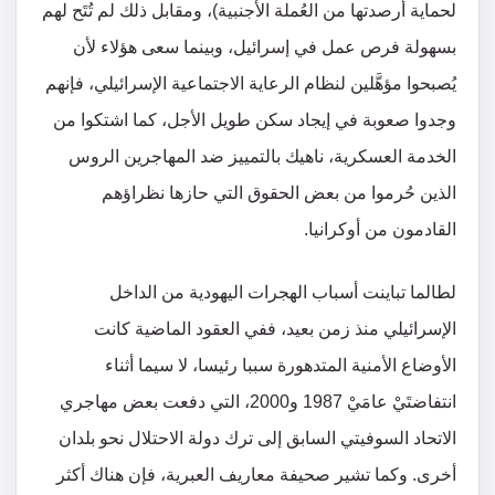
لحماية أرصدتها من العُملة الأجنبية)، ومقابل ذلك لم تُتَح لهم
بسهولة فرص عمل في إسرائيل، وبينما سعى هؤلاء لأن
يُصبحوا مؤهَّلين لنظام الرعاية الاجتماعية الإسرائيلي، فإنهم
وجدوا صعوبة في إيجاد سكن طويل الأجل، كما اشتكوا من
الخدمة العسكرية، ناهيك بالتمييز ضد المهاجرين الروس
الذين حُرموا من بعض الحقوق التي حازها نظراؤهم
القادمون من أوكرانيا.
لطالما تباينت أسباب الهجرات اليهودية من الداخل
الإسرائيلي منذ زمن بعيد، ففي العقود الماضية كانت
الأوضاع الأمنية المتدهورة سببا رئيسا، لا سيما أثناء
انتفاضتَيْ عامَيْ 1987 و2000، التي دفعت بعض مهاجري
الاتحاد السوفيتي السابق إلى ترك دولة الاحتلال نحو بلدان
أخرى. وكما تشير صحيفة معاريف العبرية، فإن هناك أكثر