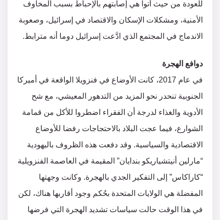
للعودة من حيث أتوا هي إصابتهم بالإحباط بسبب المخاوف
الأمنية، ومشكلات الإسكان والاقتصاد في إسرائيل، وصعوبة
الاندماج في المجتمع الذي ادَّعت إسرائيل دوما أنه مترابط.
دوافع الهجرة
في عام 2017، كانت الأوضاع في فنزويلا الواقعة في أميركا
الجنوبية تنحدر نحو المزيد من التدهور المعيشي، مع شح
الأدوية والغذاء لدرجة أن الفقراء اضطروا للأكل من قمامة
الشوارع، فيما عجت البلاد بالاحتجاجات رفضا للأوضاع
الاقتصادية والسياسية. وقد دفعت هذه الظروف باليهودية
“مارلين أنيتشياريكو بندايان” المقيمة في العاصمة الفنزويلية
“كاراكاس” إلى التفكير الجدي بالهجرة. وكانت وجهتها
المفضلة هي الولايات المتحدة بحُكم وجود أقاربها هناك، لكن
في هذا الوقت حالت سياسات تشديد الهجرة التي فرضها