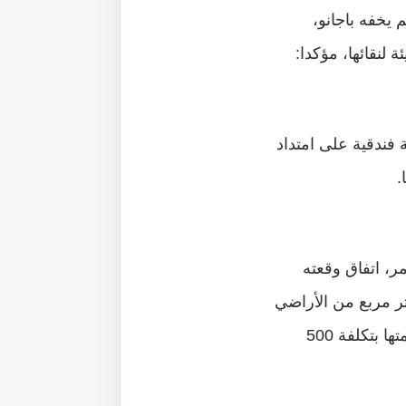
 يخفه باجانو،
لنقائها، مؤكدا:
 2030؛ على أن يضم ما يصل إلى 8 آلاف غرفة فندقية على امتداد
ر، اتفاق وقعته
صر بألف كيلومتر مربع من الأراضي
في جنوب سيناء لتكون ضمن مدينة نيوم العملاقة التي أعلنت السعودية اعتزامها إقامتها بتكلفة 500