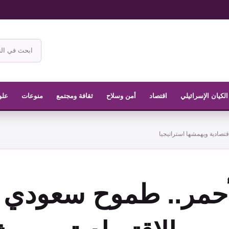
ابحث
في
موقع
الناشر
الكيان الإسرائيلي
اقتصاد
أمن وسلاح
ثقافة ومجتمع
منوعات
علو
تصادية ويهمشها استراتيجيا
لأحمر.. طموح سعودي 