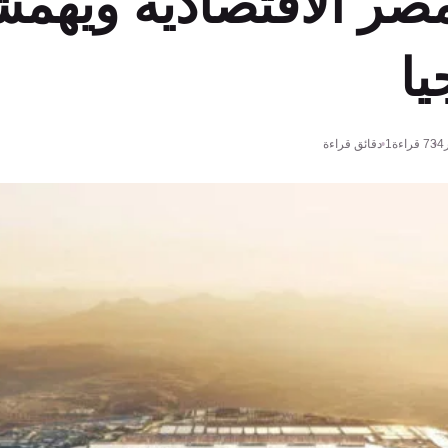
صر الاقتصادية ويهمش
يا
734
قراءة
1 دقائق قراءة