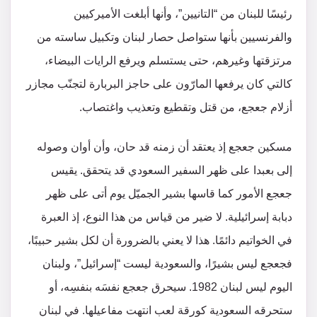
رئيسًا للبنان من “التانيين”، وأنها أبلغت الأميركيين
والفرنسيين بأنها ستواصل حصار لبنان وتكبيل ساسته من
مرتزقتها وغيرهم، حتى يستسلم ويرفع الرايات البيضاء،
كالتي كان يرفعها المارّون على حاجز البربارة لتجنّب مجازر
أزلام جعجع، من قتل وتقطيع وتعذيب واغتصاب.
مسكين جعجع إذ يعتقد أن زمنه قد حان، وأن أوان وصوله
إلى بعبدا على ظهر السفير السعودي قد يتحقق. يقيس
جعجع الأمور كما قاسها بشير الجميّل يوم أتى على ظهر
دبابة إسرائيلية. لا ضير من قياس من هذا النوع، إذ العبرة
في الخواتيم دائمًا. هذا لا يعني بالضرورة أن لكل بشير حبيبًا،
فجعجع ليس بشيرًا، والسعودية ليست “إسرائيل”، ولبنان
اليوم ليس لبنان 1982. سيحرق جعجع نفسَه بنفسِه، أو
ستحرقه السعودية كورقة لعب انتهت مفاعيلها. في لبنان