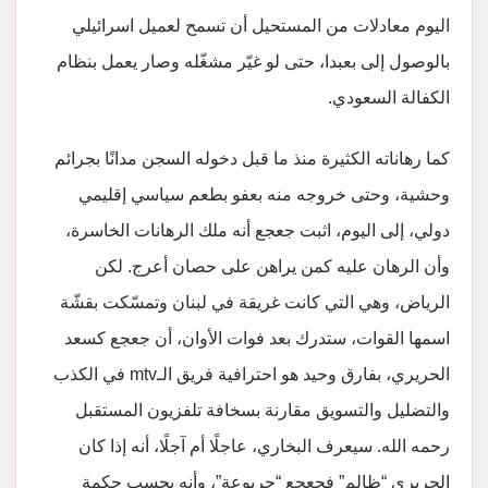
اليوم معادلات من المستحيل أن تسمح لعميل اسرائيلي
بالوصول إلى بعبدا، حتى لو غيّر مشغّله وصار يعمل بنظام
الكفالة السعودي.
كما رهاناته الكثيرة منذ ما قبل دخوله السجن مدانًا بجرائم
وحشية، وحتى خروجه منه بعفو بطعم سياسي إقليمي
دولي، إلى اليوم، اثبت جعجع أنه ملك الرهانات الخاسرة،
وأن الرهان عليه كمن يراهن على حصان أعرج. لكن
الرياض، وهي التي كانت غريقة في لبنان وتمسّكت بقشّة
اسمها القوات، ستدرك بعد فوات الأوان، أن جعجع كسعد
الحريري، بفارق وحيد هو احترافية فريق الـmtv في الكذب
والتضليل والتسويق مقارنة بسخافة تلفزيون المستقبل
رحمه الله. سيعرف البخاري، عاجلًا أم آجلًا، أنه إذا كان
الحريري “ظالم” فجعجع “جربوعة”، وأنه بحسب حكمة