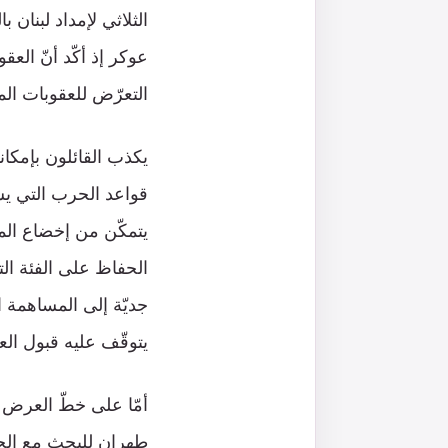
الثلاثي لإمداد لبنان 
عوكر إذ أكّد أنّ العق
التعرّض للعقوبات ال
يكذب القائلون بإمكا
قواعد الحرب التي يشن
يتمكّن من إخضاع الم
الحفاظ على الفئة التي 
جديّة إلى المساهمة ا
يتوقّف عليه قبول ال
أمّا على خطّ العرض ا
طهران للبحث مع الجها