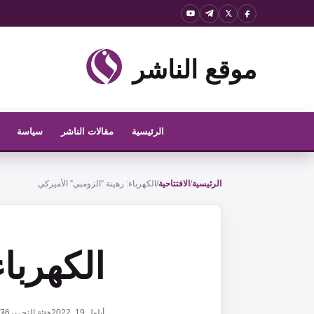
نتقل
لى
لمحتوى
موقع الناشر
الرئيسية
مقالات الناشر
سياسة
الرئيسية
/
الافتتاحية
/
الكهرباء: رهينة “الزومبي” الأميركي
الكهربا
أيلول 19, 2022
هيئة التحرير
76