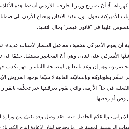
بالكهرباء، إلّا أنّ تصريح وزير الخارجية الأردني أسقط هذه الأك
وبات الأميركية تحول دون تنفيذ الاتفاق ويحتاج الأردن إلى ضمان
منصوص عليها في “قانون قيصر” بحال التنفيذ.
نية أن يقوم الأميركي بتخفيف مفاعيل الحصار لأسباب عديدة، ت
ّها الأميركي على لبنان، وهي أنّ المحاصِر سينتقل حكمًا إلى ت
حاصرين، وهو إن وعد بالتعاون لمصلحة اللبنانيين فهو يكذب جه
تبشّر بطوباويّته وبإنسانيّته العالية لا سيّما بوجود العروض الإي
لفعلية في حلّ الأزمة، والتي يقوم بعرقلتها عبر تحكّمه بالقرار
عروض أو رفضها.
لإيراني، والتقدّم الحاصل فيه، فقد وصل وفد تقنيّ من وزارة الط
ت الرسمية المعنية في ما يحتاجه لبنان لإعادة انتاج الكهرباء 