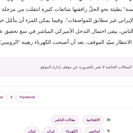
عسة” بطيئة نحو الحلّ رافقتها شائعات كثيرة انتقلت من مرحل
لإيراني غير مطابق للمواصفات”. وفيما يمكن للمرء أن يتأمّل خيرً
الناس، يبقى احتمال التدخل الأميركي المباشر في منع تحقيق عود
لانتظار سيّد الموقف، بعد أن أصبحت الكهرباء رهينة “الزومبي”
 المقالات الخاصة لا تعبر بالضرورة عن موقف إدارة الموقع.
am
X
Facebook
التصنيفات
الافتتاحية
,
مقالات الناشر
الوسوم
اساسي
,
الكهرباء
,
ايران
,
لبنان