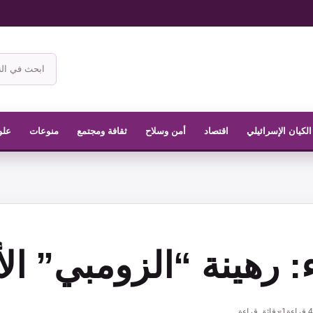
ابحث
في
موقع
الناشر
الكيان الإسرائيلي
اقتصاد
أمن وسلاح
ثقافة ومجتمع
منوعات
علو
ء: رهينة “الزومبي” ال
4
قراءة
1 دقائق قراءة