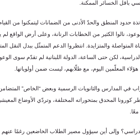
سي بأقل الخسائر الممكنة.
اتذة حدود المنطق والحدّ الأدنى من الضمانات ليتمكنوا من القيا
لوعود، نالوا الكثير من الخطابات الرنانة، وعلى أرض الواقع ل
اة المتواصلة والمتزايدة. انتظروا الدعم المتمثّل ببدل النقل ا
دراسية، لكن حتى الساعة، الدولة اللبنانية لم تقدّم سوى الوعود
لاء المعلّمين اليوم، مع طلّابهم، ليست ضمن أولوياتها.
ضراب في المدارس والثانويات الرسمية وبعض “الخاص” المتضامن، 
خطر كورونا المحدق بمتحوراته المختلفة، وتردّي الأوضاع المعي
عًا.
 الدراسي؟ وإلى أين سيؤول مصير الطلاب الخاضعين رغمًا عنهم 