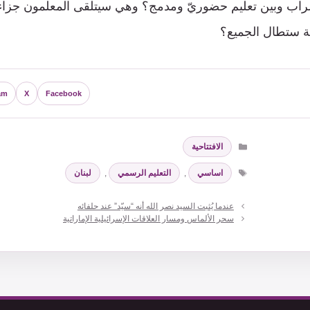
ضراب وبين تعليم حضوريّ ومدمج؟ وهي سيتلقى المعلمون جزاء أ
مية ستطال الجميع؟
am
X
Facebook
التصنيفات
الافتتاحية
الوسوم
اساسي
,
التعليم الرسمي
,
لبنان
عندما يُثبت السيد نصر الله أنه “سيّد” عند حلفائه
سحر الألماس ومسار العلاقات الإسرائيلية الإماراتية