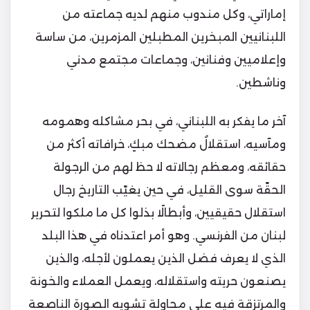
إماراتي، وكل مندوب منهم لديه جماعته من
اللبنانيين المبخرين المطبلين المزمرين، من ساسة
وإعلاميين وفنانين، وجماعات مجتمع مدني
وناشطين.
آخر ما يفكر به اللبناني، في بحر مشاكله وهمومه
ومآسيه، استقلالٌ مضحك مبكٍ، خرافاته أكثر من
حقائقه، ومعظم رجالاته لا حظ لهم من الرجولة
الحقّة سوى القليل، في حين يغيّب التاريخ رجال
استقلال حقيقيين، وأبطالًا بذلوا كل ما ملكوا لتحرير
لبنان من الفرنسي. وهو أمر اعتدناه في هذا البلد
الذي لا يعرف فضل الذين يعملون لأجله، والذين
يصنعون حريته واستقلاله، ويعمل العملاء والخونة
والمرتزقة فيه على محاولة تشويه الصورة الناصعة