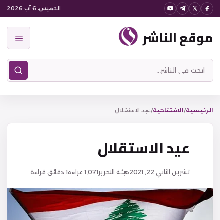
نتقل
الخميس، 6 آب 2026
لى
موقع الناشر
لمحتوى
القائمة
ابحث
في
موقع
الناشر
الرئيسية
/
الافتتاحية
/
عيد الاستقلال
عيد الاستقلال
تشرين الثاني 22, 2021
هيئة التحرير
1,071
قراءة
1 دقائق قراءة