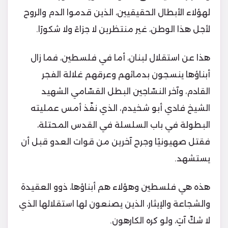
لهؤلاء الأبطال الحقيقيين، الذين قدموا الدم والروح
لأجل هذا الوطن، غير منتظرين لا جزاءً ولا شكورًا.
هذا عن استقلال لبنان، أما في فلسطين، فما زال
أبناؤها ينسجون بدمائهم وعرقهم غلالة الفجر
القادم، وآخر النسّاجين البطل القسّامي الشهيد
الشيخ فادي أبو شخيدم، الذي نفّذ أمس عمليته
البطولة في باب السلسلة في القدس المحتلة،
فقتل صهيونيًا وجرح آخرين من قوات العدو قبل أن
يستشهد.
هذه هي فلسطين وهؤلاء هم أبناؤها، ذوو العقيدة
والشجاعة والإيثار، الذين يصنعون لها استقلالها الذي
لا شكّ آتٍ، ولو كره الكارهون.