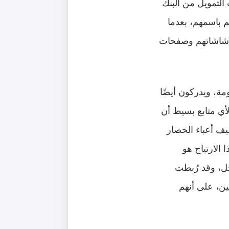
 التمويل من البنك
 باسمهم، بعدما
اء شاشاتهم وصفحات
ة، ويدركون أيضًا
أي متابع بسيط أن
ف أعباء الحصار
الارتياح هو
جُل، وقد رُبطت
ين، على أنهم