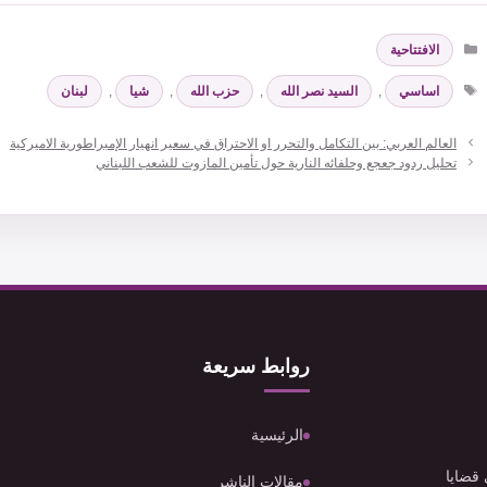
التصنيفات
الافتتاحية
الوسوم
اساسي
,
السيد نصر الله
,
حزب الله
,
شيا
,
لبنان
العالم العربي: بين التكامل والتحرر او الاحتراق في سعير انهيار الإمبراطورية الاميركية
تحليل ردود جعجع وحلفائه النارية حول تأمين المازوت للشعب اللبناني
روابط سريعة
الرئيسية
 قضايا
مقالات الناشر