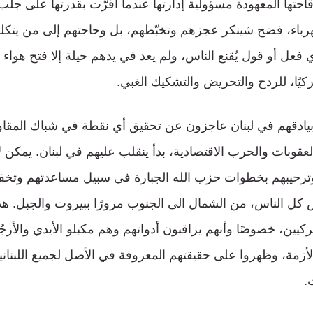
قاحتها المعهودة مسؤولية إدارتها عندما أقرَّت بقدرتها على جلب
هرباء، فضح شينكر عجزهم وتخبّطهم، بل وحاجتهم إلى من يتكلم
فعل أو قول يُقنع الناس، ولم يعد في يدهم حيلة إلا فتح هو
كيًا، للردح والتحريض والتشكيك الغبي.
 بيادقهم في لبنان عاجزون عن تحقيق أي نقطة في شباك المقاوم
عقوبات والحرب الاقتصادية، بدأ ينقلب عليهم في لبنان. يمكن ل
وترحيبهم بخطوات حزب الله الجبارة في سبيل مساعدتهم وتخفي
 كل الناس، من الشمال الى الجنوب مرورًا ببيروت والجبل. هذا 
يركيين، خصوصًا وأنهم يراقبون أدواتهم وهم مكبلو الأيدي والأر
أزمة، وظهروا على حقيقتهم المعروفة في الأصل لجميع اللبناني
.