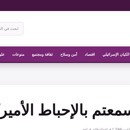
ابحث
في
موقع
الناشر
الكيان الإسرائيلي
اقتصاد
أمن وسلاح
ثقافة ومجتمع
منوعات
علو
عتم بالإحباط الأمي
لخنسا
1,324
قراءة
1 دقائق قراءة