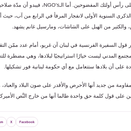
قوات سمير جعجع على رأس أولئك المفضوحين. أما الـ
 الذكرى السنوية الأولى لانفجار المرفأ في الرابع من آب، حيث أ
 والكثير من الهبل على الشاشات، ومارسيل غانم يشهد.
ّر قول السفيرة الفرنسية في لبنان آن غريو، أمام عدد ممّن التقت
جتمع المدني ليست خيارًا استراتيجيًا لبلادها، وهي مضطرة ل
 على أن بلادها ستتعامل مع أي حكومة لبنانية فور تشكيلها.
قاومة من جديد أنها الأحرص والأقدر على صون البلاد والعباد، 
ن على قول كلمة حق واحدة طالما أنها من خارج النَّص الأميرك
am
X
Facebook