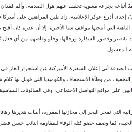
 لمدّ أتباعه بجرعة معنوية تخفف عنهم هول الصدمة، وألم فقدان ا
إحدى أذرع عوكر الإعلامية، زاد طين المراهنين على أميركا في
لباهتة التي أنتجتها مواقف شيا الأخيرة، إلا أن عذره كان أقبح
تقصير وقصور السفارة ورجالها، وخلو وفاضهم من أي فعل يُعتدّ
ام المعسول.
ب الصدفة أتى إعلان السفيرة الأميركية عن استجرار الغاز في 
 التخفيف من وطأة الاستخفاف والكوميديا التي قوبل بها كلام ش
لبنانيين على مواقع التواصل الاجتماعي، وفي الصالونات السياسية
انية التي تمخر البحر إلى مخازنها المقررة، أصاب هديرها رهانات
بالخيبة، كما وصف عضو كتلة الوفاء للمقاومة النائب حسن فض