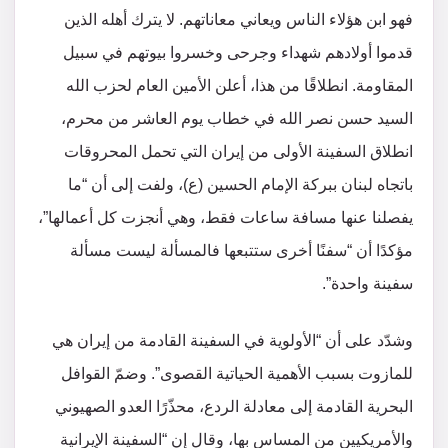
فهو ابن هؤلاء الناس ويعاني معاناتهم. لا يترك أهله الذين
قدموا أولادهم شهداء وجرحى وخسروا بيوتهم في سبيل
المقاومة. انطلاقًا من هذا، أعلن الأمين العام لحزب الله
السيد حسن نصر الله في خطاب يوم العاشر من محرم،
انطلاق السفينة الأولى من إيران التي تحمل المحروقات
باتجاه لبنان ببركة الإمام الحسين (ع)، ولفت إلى أن “ما
يفصلنا عنها مسافة ساعات فقط، وهي أنجزت كل أعمالها”،
مؤكدًا أن “سفنًا أخرى ستتبعها فالمسألة ليست مسألة
سفينة واحدة”.
وشدّد على أن “الأولوية في السفينة القادمة من إيران هي
للمازوت بسبب الأهمية الحياتية القصوى”. وضمّ القوافل
البحرية القادمة إلى معادلة الردع، محذّرًا العدو الصهيوني
والأمريكيين من المساس بها، وقال إن “السفينة الإيرانية