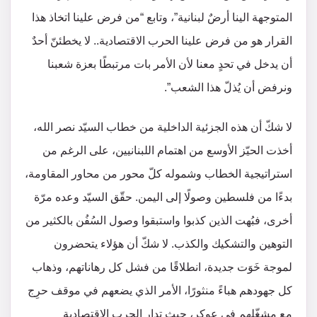
المتوجهة الينا أرضٌ لبنانية”، وتابع “من فرض علينا اتخاذ هذا
القرار هو من فرض علينا الحرب الاقتصادية.. لا يخطئنّ أحدٌ
أن يدخل في تحدٍ معنا لأن الأمر بات مرتبطًا بعزة شعبنا
ونرفض أن يُذلّ هذا الشعب”.
لا شكّ أن هذه الجزئية الداخلية من خطاب السيّد نصر الله،
أخذت الحيّز الأوسع من اهتمام اللبنانيين، على الرغم من
استراتيجية الخطاب وشموله كلّ محور من محاور المقاومة،
بدءًا من فلسطين وصولًا إلى اليمن. حقّق السيّد وعده مرّة
أخرى، فبُهت الذين كذبوا واستبقوا وصول السُفُن بالكثير من
التوهين والتشكيك والكذب. لا شكّ أن هؤلاء يتحضرون
لموجة خَوَت جديدة، انطلاقًا من فشل كل رهاناتهم، وذهاب
كل جهودهم هباءً منثورًا، الأمر الذي يضعهم في موقف حرِج
مع مشغّلهم في عوكر، حيث تدار الحرب الاقتصادية