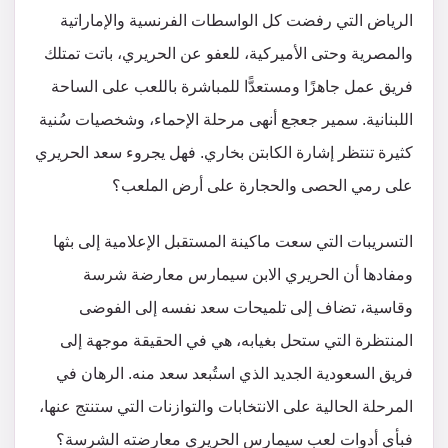
الرياض التي رفضت كل الواسطات الفرنسية والإماراتية
والمصرية وحتى الأميركية، للعفو عن الحريري، باتت تمتلك
فريق عمل جاهزًا ومستعدًّا للمباشرة باللعب على الساحة
اللبنانية. سمير جعجع أنهى مرحلة الإحماء، وشخصيات سُنية
كثيرة تنتظر إشارة الكابتن بخاري. فهل يجروء سعد الحريري
على رمي الحصى والحجارة على أرض الملعب؟
التسريبات التي سعت ماكينة المستقبل الإعلامية إلى بثها
ومفادها أن الحريري الابن سيمارس معارضة شرسة
وقاسية، تضاف إلى تلميحات سعد نفسه إلى الفوضى
المنتظرة التي ستحل بغيابه، هي في الحقيقة موجهة إلى
فريق السعودية الجديد الذي استُبعد سعد منه. الرهان في
المرحلة الحالية على الانتخابات والتوازنات التي ستنتج عنها،
فبأي أدوات لعب سيمارس الحريري معارضته الشرسة؟