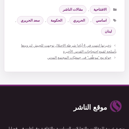
التصنيفات
الافتتاحية
,
مقالات الناشر
الوسوم
اساسي
,
الحريري
,
الحكومة
,
سعد الحريري
,
لبنان
ذخيرتها انتهت في 4 أيام! شرطة الاحتلال توجهت للجيش لتزويدها
بأسلحة لقمع احتجاجات القدس الأخيرة
جولة مع “موظّف” في جمعيّات المجتمع المدني
موقع الناشر
منصة عربية للمقالات والتحليلات السياسية والثقافية وقراءات في قضايا