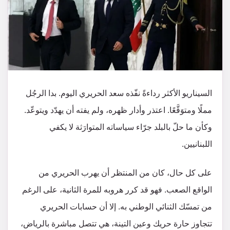
السيناريو الأكثر رداءةً نفّذه سعد الحريري اليوم. بدا الرجُل
مملًا ومتوَقَّعًا. اعتذر وأدار ظهره، ولم يفته أن يهدّد ويتوعّد.
وكأن ما حلّ بالبلد جرّاء سياساته المتوارَثة لا يكفي
اللبنانيين.
على كل حال، كان من المنتظر أن يهرب الحريري من
الواقع الصعب. فهو قد كرر هروبه للمرة الثانية، على الرغم
من تمسّك الثنائي الوطني به. إلا أن حسابات الحريري
تتجاوز حارة حريك وعين التينة، هي تتصل مباشرة بالرياض،