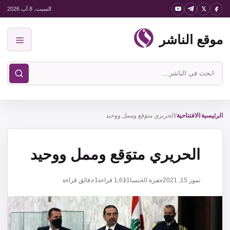
نتقل
السبت، 8 آب 2026
لى
موقع الناشر
لمحتوى
القائمة
ابحث
في
موقع
الناشر
الرئيسية
/
الافتتاحية
/
الحريري متوَقع وممل ووحيد
الحريري متوَقع وممل ووحيد
تموز 15, 2021
حمزة الخنسا
1,611
قراءة
1 دقائق قراءة