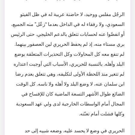
‌الرجُل مفلس ووحيد، لا حاضنة عربية له في ظل الفيتو
السعودي، ولا رفقاء له في الداخل بعدما “زعّل” منه الجميع،
أو انفضّوا عنه لحسابات تتعلق بالدعم الخليجي. حتى الرئيس
بري مستاء منه، إذ لم يحفظ الحريري لبن العصفور بينهما.
لم تنفع معه كل المحاولات وكل التحذيرات المتعلقة بوضع
البلد وأهله. بالنسبة للحريري، الأسباب التي أوجبت اعتذاره
لم تتغير منذ اللحظة الأولى لتكليفه، وهي تتعلق بعدم رضا
ابن سلمان عنه، لا وضع البلد ولا أهله ولا ناسه. كل الوقت
الضائع طوال الأشهر التسعة الماضية كان للإفساح في
المجال أمام الواسطات الخارجية لدى ولي عهد السعودية
وكلها فشلت أمام تعنّته.
‌الحريري في وضع لا يحسد عليه. وضعه شبيه إلى حد