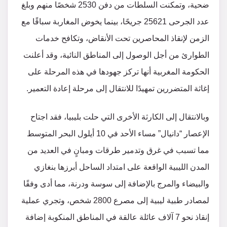
ضحية، وتمكنت السلطات من دفن 2530 شخصًا منهم وبلغ
عدد الجرحى 25621 جريحًا، بينما يخوض المغاربة سباقًا مع
الزمن لإنقاذ المحاصرين تحت الأنقاض، وتكافح خدمات
الطوارئ من أجل الوصول إلى المناطق النائية، وقد أعلنت
الحكومة المغربية أنها تركز جهودها في هذه المرحلة على
إغاثة المتضررين تمهيدًا للانتقال إلى مرحلة إعادة التعمير.
وبالانتقال إلى الكارثة الأخرى التي حلت بليبيا، فقد اجتاح
الإعصار “دانيال” مساء الأحد في 10 أيلول البحر المتوسط
مما تسبب في غرق وتدمير طرقات ومبانٍ في العديد من
المدن الليبية الواقعة على امتداد الساحل أبرزها بنغازي
والبيضاء والمرج بالإضافة إلى سوسة ودرنة، مما أدى وفقًا
لمصادر طبية ليبية إلى مصرع 2800 شخص، وتجري عملية
إنقاذ نحو 7 آلاف عائلة عالقة في المناطق المنكوبة إضافة