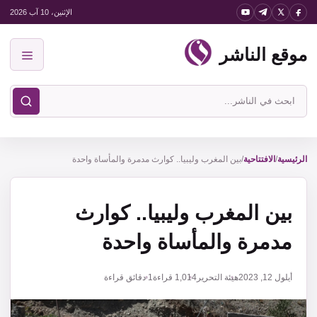
نتقل
الإثنين، 10 آب 2026
لى
موقع الناشر
لمحتوى
القائمة
ابحث
في
موقع
الناشر
الرئيسية
/
الافتتاحية
/
بين المغرب وليبيا.. كوارث مدمرة والمأساة واحدة
بين المغرب وليبيا.. كوارث
مدمرة والمأساة واحدة
أيلول 12, 2023
هيئة التحرير
1,014
قراءة
1 دقائق قراءة