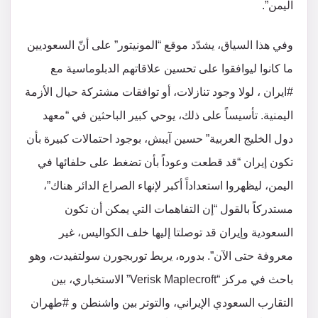
اليمن”.
وفي هذا السياق، يشدّد موقع “المونيتور” على أنّ السعوديين
ما كانوا ليوافقوا على تحسين علاقاتهم الدبلوماسية مع
#ايران ، لولا وجود تنازلات، أو توافقات مشتركة حيال الأزمة
اليمنية. تأسيساً على ذلك، يوحي كبير الباحثين في “معهد
دول الخليج العربية” حسين آيبش، بوجود احتمالات كبيرة بأن
تكون إيران “قد قطعت وعوداً بأن تضغط على حلفائها في
اليمن، ليظهروا استعداداً أكبر لإنهاء الصراع الدائر هناك”،
مستدركاً بالقول “إن التفاهمات التي يمكن أن تكون
السعودية وإيران قد توصلتا إليها خلف الكواليس، غير
معروفة حتى الآن”. بدوره، يربط توربجورن سولتفيدت، وهو
باحث في مركز “Verisk Maplecroft” الاستخباري، بين
التقارب السعودي الإيراني، والتوتر بين واشنطن و #طهران