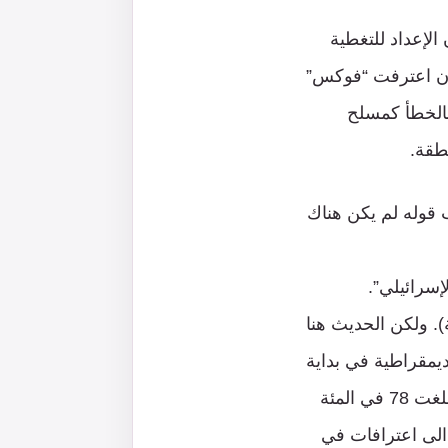
الإعداد للتغطية
 أن اعترفت “فوكس”
بالخطأ كمسلح
طقة.
 قوله لم يكن هناك
إسرائيلي”.
. ولكن الحديث هنا
يمقراطية في بداية
السنة فإن ثقة الجمهور بالجيش تدهورت إلى أدنى مستوى منذ أكثر من عقد، حيث بلغت 78 في المئة
الى اعترافات في