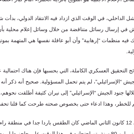
شل الداخلي، في الوقت الذي ازداد فيه الانتقاد الدولي، بدأت
 في إرسال رسائل متناقضة من خلال وسائل إعلام محلية بأن ال
فيه منظمات “إرهابية” وأن أبو عاقلة نفسها هي المتهمة بموته
ية.
ائج التحقيق العسكري الكاملة، التي بحسبها فإن هناك احتمالية ع
جيش “الإسرائيلي”، لم يتم تحمل المسؤولية. صحيح أنه ذكر أنه أ
الها جنود الجيش “الإسرائيلي” إلى نيران كثيفة أطلقت نحوهم،
 للخطر، وهذا ادعاء حتى بخصوص صحته طرحت كما قلنا تحف
في الصباح الباكر في 12 كانون الثاني الماضي كان الطقس باردا جدا في منطقة 
المجيد أسعد، فلسطيني ابن 80 سنة، تم احتجازه في هذا الوقت على حاجز طي