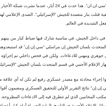
عندها جاء ما نشرته “سي.ان.ان”. هذا حدث في 24 أيار، عندما نشرت 
ة قتلت بنار متعمدة للجيش “الإسرائيلي”. الصدى الإعلامي لهذا
فعل الشديدة في العالم.
في داخل الجيش. في مناسبة شارك فيها ضباط كبار من بينهم ر
المتحدث بلسان الجيش إن مراسلي “سي.إن.إن” قد استبعدوهم
جوهري ومهني للادعاءات. ولكن في فحص داخلي تم إجراؤه ت
هاز الإعلام الأجنبي في قسم المتحدث بلسان الجيش “الإسرائيل
وا إجراء محادثة مع مصدر عسكري رفيع لم تكن له أي علاقة م
ن.إن” نتائج التقرير الأولي للتحقيق العسكري ومضمون أقوال
مكتب المحامين الذي لم تتطرق فيه إلى الادعاءات المطروحة. ال
ل الإعلام الأجنبية هو التلويح بالراية الحمراء أمام كبار أعضاء 