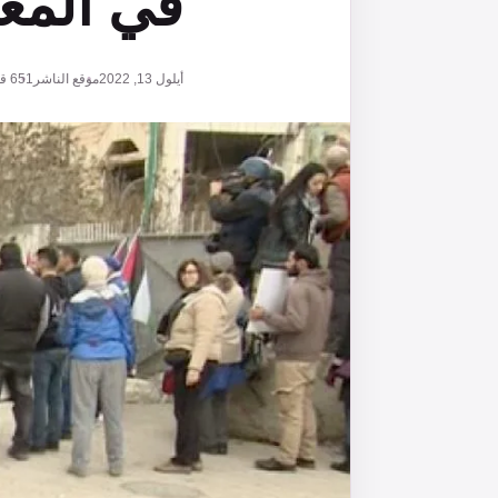
في المع
أيلول 13, 2022
موقع الناشر
651
قر