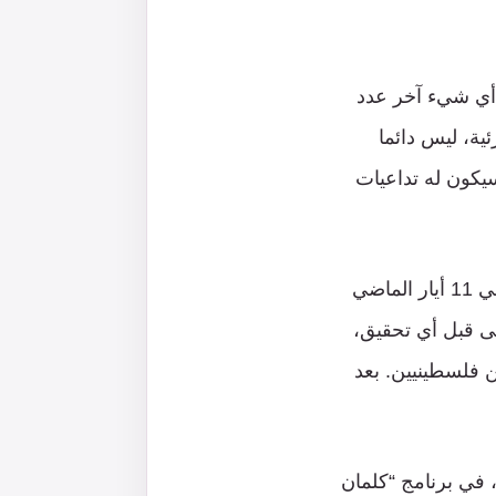
 أي شيء آخر عدد
ية، ليس دائما
يكون له تداعيات
المثال الغض أكثر هو إطلاق النار على أبو عاقلة، صحفية قناة “الجزيرة” التي قتلت في 11 أيار الماضي
تى قبل أي تحقيق،
ن فلسطينيين. بعد
في برنامج “كلمان