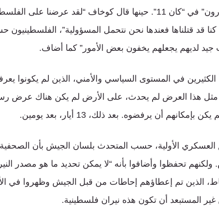
ليفسكيند وروعي شارون” في “كان 11”. حينها قال كوخاف “لقد عرضنا عل
كنا قد قتلناها فعندها نحن نتحمل المسؤولية”، الفلسطينيون
جيد لديهم يجعلهم يخفون بعض الأمور” كما أضاف.
الكثيرين في المستوى السياسي والأمني، الذين لم يكونوا يعرف
مثل هذا العرض لم يحدث، على الأرض لم يكن هناك عرض رسم
إمكانهم أن يرفضوه. بعد ذلك، 13 أيار، بعد يومين.
 العسكري الأولية، حسب المتحدث بلسان الجيش بأن الصحفية
ولكنهم تحفظوا وأضافوا بأنه “لا يمكن تحديد ما هو مصدر النيران
اط، الذين تم إعطاؤهم إحاطات من قبل الجيش وظهروا في الأ
 غير المستبعد أن تكون هذه نيران فلسطينية.