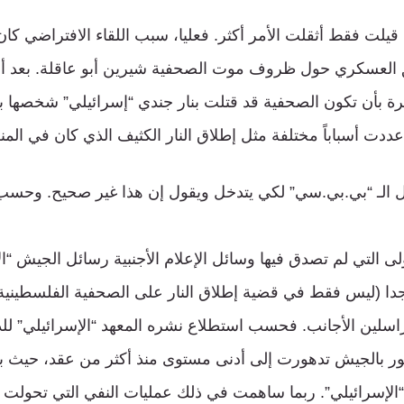
يلت فقط أثقلت الأمر أكثر. فعليا، سبب اللقاء الافتراضي كان 
حقيق العسكري حول ظروف موت الصحفية شيرين أبو عاقلة. بعد
بيرة بأن تكون الصحفية قد قتلت بنار جندي “إسرائيلي” شخصها 
دت أسباباً مختلفة مثل إطلاق النار الكثيف الذي كان في المن
ل الـ “بي.بي.سي” لكي يتدخل ويقول إن هذا غير صحيح. وحسب
ى التي لم تصدق فيها وسائل الإعلام الأجنبية رسائل الجيش “ال
ا (ليس فقط في قضية إطلاق النار على الصحفية الفلسطينية)
اسلين الأجانب. فحسب استطلاع نشره المعهد “الإسرائيلي” للد
لإسرائيلي”. ربما ساهمت في ذلك عمليات النفي التي تحولت 