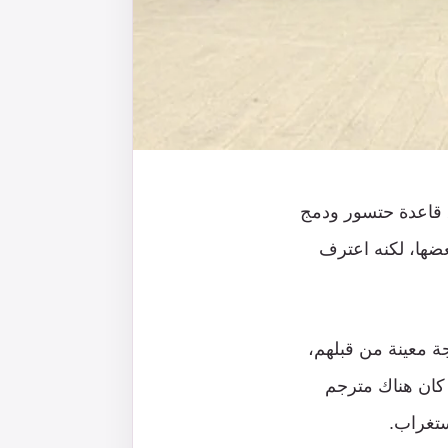
ق قاعدة حتسور ودمج
ضها، لكنه اعترف
ة معينة من قبلهم،
 كان هناك مترجم
استغراب.