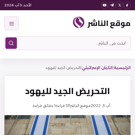
نتقل
الأحد، 9 آب 2026
لى
موقع الناشر
لمحتوى
القائمة
ابحث
في
موقع
الناشر
الرئيسية
/
الكيان الإسرائيلي
/
التحريض الجيد لليهود
التحريض الجيد لليهود
آب 3, 2022
موقع الناشر
511
قراءة
1 دقائق قراءة