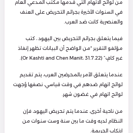
من لوائح الاتهام التي قدمها مكتب المدعي العام
في السنوات الأخيرة بجرائم التحريض على العنف
والعنصرية كانت ضد العرب.
فيما يتعلق بجرائم التحريض بين اليهود ، كتب
مؤلفو التقرير “من الواضح أن البيانات تظهر إنفاذ
غير كافٍ” (Or Kashti and Chen Manit، 31.7.22).
عندما يتعلق الأمر بالمحرضين العرب، يتم تقديم
لوائح اتهام ضدهم في وقت قياسي، نصفها وُجهت
لوائح اتهام في غضون شهر.
من ناحية أخرى، عندما يتم تحريض اليهود، فإن
النظام لديه وقت ما بين سنة وست سنوات من
ارتكاب الجريمة.