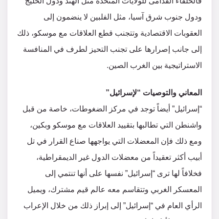
فالحلفاء القدامى للولايات المتحدة مثل الهند ودول الخليج
ودول جنوب شرق آسيا، مثل الفلبين لا ينضمون إلى
العقوبات الاقتصادية وتتجنب قطع العلاقات مع موسكو، ذلك
إلى جانب إصرارها على تجنب التحيز لطرف في المنافسة
الاستراتيجية بين الغرب الصين.
المعاني والتوصيات “لإسرائيل”
“إسرائيل” أيضاً توجد في مركز الضغوطات، خاصة من قبل
واشنطن التي تطالبها بتقييد العلاقات مع موسكو وبكين،
ومع ذلك فإن المعضلات التي يواجهها صناع القرار في تل
أبيب أكثر تعقيداً من معضلات الدول غير الديمقراطية،
فخلافاً لها ترى “إسرائيل” نفسها على أنها تنتمي إلى
المعسكر الغربي وتتقاسم معه عالم قيم مشترك، ويميل
الرأي العام في “إسرائيل” إلى إبراز ذلك من خلال الإعراب