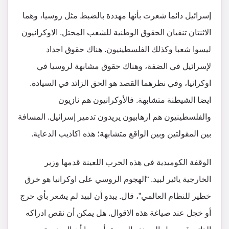
إسرائيل دائما شعرت بأنها مهددة بالضبط مثل روسيا، وهما
الاثنتان تنفيان الحقوق الوطنية للشعب المحتل. الاوكرانيون
ليسوا شعبا وكذلك الفلسطينيون. هناك حقوق اجداد
لإسرائيل في الضفة، وهناك حقوق مشابهة لروسيا في
اوكرانيا، وفي نظرهما القصد هو الحق الزائد في السيادة.
ايضا الشيطنة متشابهة. فالأوكرانيون هم نازيون
والفلسطينيون هم ارهابيون يريدون تدمير إسرائيل. المسافة
بين المقولتين وبين الواقع متشابهة؛ هذه اكاذيب الدعاية.
الوقفة الكوميدية في هذه الحرب اللعينة قدمها وزير
الخارجية يائير لبيد. “الهجوم الروسي على اوكرانيا هو خرق
خطير للنظام العالمي”، قال. يبدو أن لبيد لم يشعر بأي حرج
أو خجل عند صياغة هذه الاقوال. هل يمكن أن نقص ادراكه