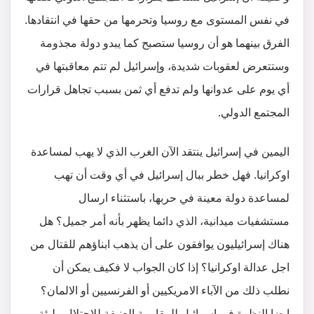
في نفس المستوى مع روسيا وتحرمها من حقها في انتقادها.
الفرق بينهما هو أن روسيا ستصبح كما يبدو دولة مجذومة
وستتعرض لعقوبات شديدة، وإسرائيل لم تتم معاقبتها في
أي يوم على عدوانها ولم تدفع أي ثمن بسبب تجاهل قرارات
المجتمع الدولي.
اليمين في إسرائيل ينتقد الآن الغرب الذي لا يهب لمساعدة
اوكرانيا. فهل خطر ببال إسرائيل في أي وقت أن تهب
لمساعدة دولة معينة في حربها، باستثناء ارسال
مستشفيات ميدانية، الذي دائما يظهر بأنه أمر جميل؟ هل
هناك إسرائيليون يوافقون على أن يذهب ابناؤهم للقتال من
اجل عدالة اوكرانيا؟ إذا كان الجواب لا فكيف يمكن أن
نطلب ذلك من الآباء الامريكيين أو الفرنسيين أو الالمان؟
ايضا النظرة في إسرائيل للمقاومة العنيفة للاحتلال مليئة