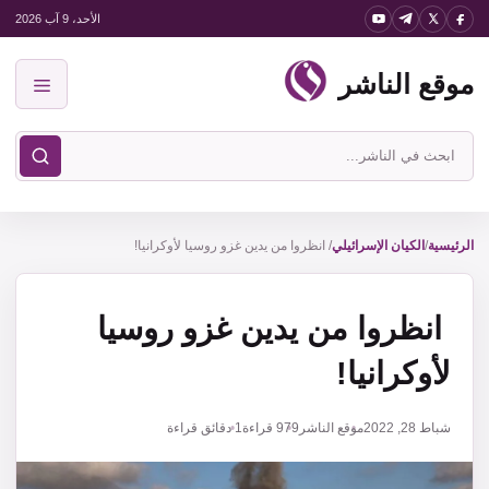
نتقل
الأحد، 9 آب 2026
لى
موقع الناشر
لمحتوى
القائمة
ابحث
في
موقع
الناشر
الرئيسية
/
الكيان الإسرائيلي
/
انظروا من يدين غزو روسيا لأوكرانيا!
انظروا من يدين غزو روسيا
لأوكرانيا!
شباط 28, 2022
موقع الناشر
979
قراءة
1 دقائق قراءة