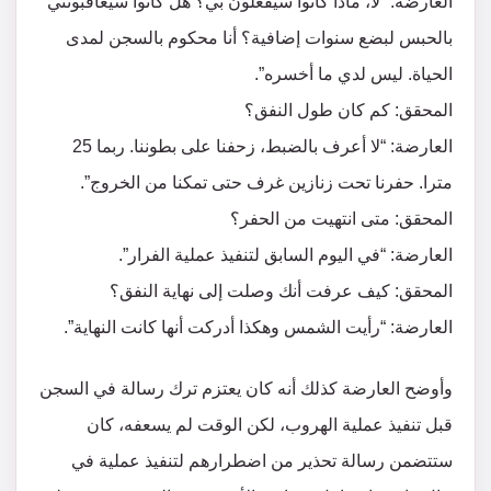
العارضة: “لا، ماذا كانوا سيفعلون بي؟ هل كانوا سيعاقبونني
بالحبس لبضع سنوات إضافية؟ أنا محكوم بالسجن لمدى
الحياة. ليس لدي ما أخسره”.
المحقق: كم كان طول النفق؟
العارضة: “لا أعرف بالضبط، زحفنا على بطوننا. ربما 25
مترا. حفرنا تحت زنازين غرف حتى تمكنا من الخروج”.
المحقق: متى انتهيت من الحفر؟
العارضة: “في اليوم السابق لتنفيذ عملية الفرار”.
المحقق: كيف عرفت أنك وصلت إلى نهاية النفق؟
العارضة: “رأيت الشمس وهكذا أدركت أنها كانت النهاية”.
وأوضح العارضة كذلك أنه كان يعتزم ترك رسالة في السجن
قبل تنفيذ عملية الهروب، لكن الوقت لم يسعفه، كان
ستتضمن رسالة تحذير من اضطرارهم لتنفيذ عملية في