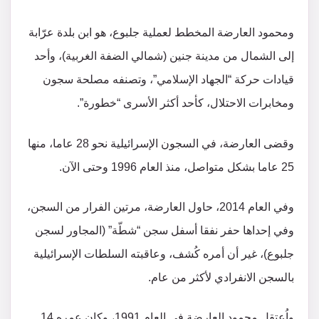
ومحمود العارضة المخطط لعملية جلبوع، هو ابن بلدة عرّابة
إلى الشمال من مدينة جنين (شمالي الضفة الغربية)، وأحد
قيادات حركة “الجهاد الإسلامي”، وتصنفه مصلحة سجون
ومخابرات الاحتلال، كأحد أكثر الأسرى “خطورة”.
وقضى العارضة، في السجون الإسرائيلية نحو 28 عاما، منها
25 عاما بشكل متواصل، منذ العام 1996 وحتى الآن.
وفي العام 2014، حاول العارضة، مرتين الفرار من السجن،
وفي إحداها حفر نفقا أسفل سجن “شطّة” (المجاور لسجن
جلبوع)، غير أن أمره كُشف، وعاقبته السلطات الإسرائيلية
بالسجن الانفرادي لأكثر من عام.
واُعتقل محمود العارضة في العام 1991، وكان عمره 14