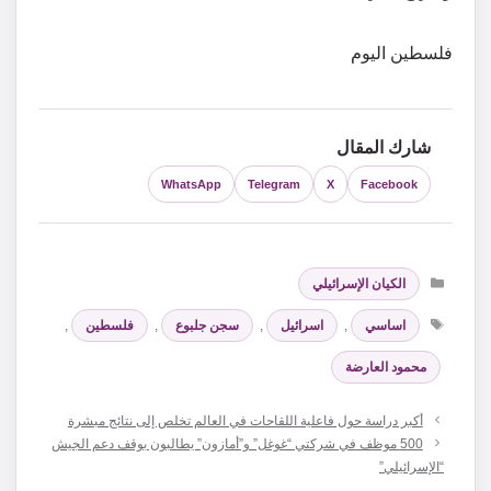
فلسطين اليوم
شارك المقال
WhatsApp
Telegram
X
Facebook
التصنيفات
الكيان الإسرائيلي
الوسوم
اساسي
,
اسرائيل
,
سجن جلبوع
,
فلسطين
,
محمود العارضة
أكبر دراسة حول فاعلية اللقاحات في العالم تخلص إلى نتائج مبشرة
500 موظف في شركتي “غوغل” و”أمازون” يطالبون بوقف دعم الجيش
“الإسرائيلي”