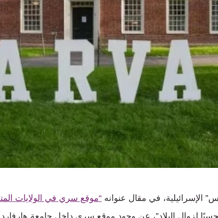
” الإسرائيلية، في مقال عنوانه
“موقع سري في الولايات المت
حسبًا لزوال البلاد”، عن وجود موقع سري داخل جامعة هارفار