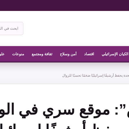
ابحث
في
موقع
الناشر
الكيان الإسرائيلي
اقتصاد
أمن وسلاح
ثقافة ومجتمع
منوعات
علو
ة يحفظ أرشيفًا إسرائيليًا ضخمًا تحسبًا للزوال
: موقع سري في الول