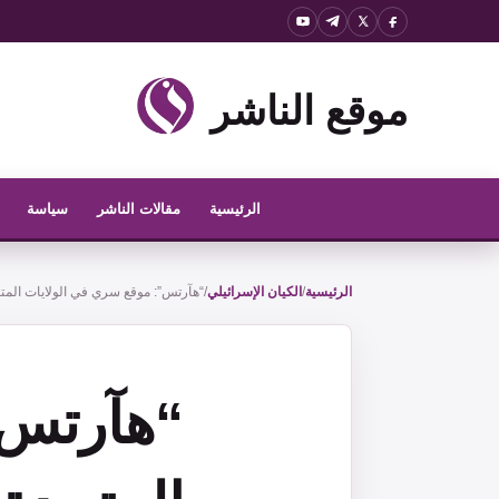
نتقل
لى
لمحتوى
موقع الناشر
الرئيسية
مقالات الناشر
سياسة
الرئيسية
/
الكيان الإسرائيلي
/
“هآرتس”: موقع سري في الولايات المتحد
“هآرتس”