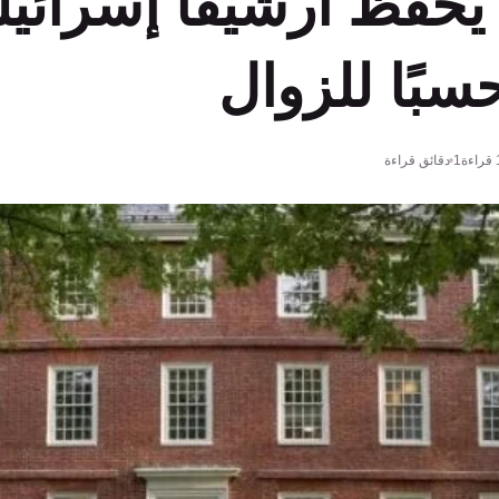
يحفظ أرشيفًا إسرائيليً
سبًا للزوال
قراءة
1 دقائق قراءة