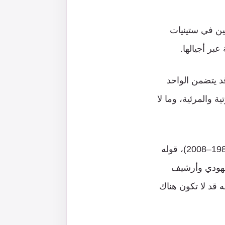
ين في ستينيات
عبر أجيالها.
د يتضمن الواحد
 والمرئية، وما لا
ونقلت الصحيفة عن موشيه موسك المدير السابق لـ”أرشيف إسرائيل” الحكومي (1984–2008)، قوله
يهودي وأرشيف
 قد لا تكون هناك