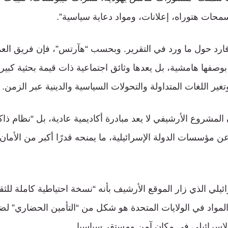
محات هتوراه، إعلانات، ومواد دعاية سياسية”.
ارد حول ما ورد في التقرير. وبحسب “هآرتس”، فإن فريق العم
بوصفها هامشية، بل يعدها وثائق اجتماعية ذات قيمة بحثية كبي
تغير اللغات المتداولة والتحولات السياسية والدينية عبر الزمن.
مشروع الأرشيفي لا يعد مبادرة أكاديمية عادية، بل “نظام ذاكر
 مؤسسات الدولة الإسرائيلية، ما يمنحه قدرًا أكبر من الأما
لي الذي زار الموقع الأرشيف بأنه “نسخة احتياطية كاملة للثقاف
لمواد في الولايات المتحدة هو شكل من “التأمين الحضاري” لضما
الإسرائيلي في مكان آمن ومستقر سياسيا.