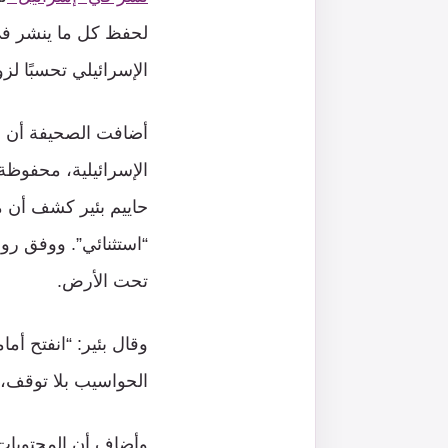
لحفظ كل ما ينشر في 
الإسرائيلي تحسبًا لزو
أضافت الصحيفة أن ع
الإسرائيلية، محفوظ
حاييم بئير كشف أن م
“استثنائي”. ووفق روا
تحت الأرض.
وقال بئير: “انفتح أ
الحواسيب بلا توقف، و
وأضاف أن المحتويات