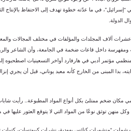
“إسرائيل”، في ما عدّته خطوة تهدف إلى الاحتفاظ بالإنتاج ال
ال الدولة.
شرات آلاف المجلدات والمؤلفات في مختلف المجالات والمعبر
ة ومفهرسة داخل قاعات ضخمة في الجامعة، وأن الشاعر والروا
نظمي مؤتمر أدبي في هارفارد أواخر التسعينيات اصطحبوه إل
يته، بدا المبنى من الخارج كأنه معبد يوناني، قبل أن يجري إنزا
مامي مكان ضخم ممتلئ بكل أنواع المواد المطبوعة.. رأيت شابا
كل منهن توثق نوعًا من المواد التي لا يتوقع العثور عليها في مك
 شملت “منشورات كنائس يهودية، نشرات كيبوتسات، كتيبات تخ