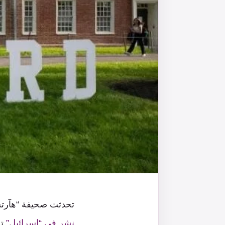
تحدثت صحيفة “هآرتس
نشر في “إسرائيل”
ت