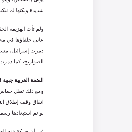
شديدة ولكنها لم تنكس
ولم تأت الهزيمة ال
عانى حلفاؤها في مح
دمرت إسرائيل، مستفي
الصواريخ، كما دمرت ا
الضفة الغربية جبهة ق
ومع ذلك تظل حماس 
اتفاق وقف إطلاق الن
لو تم استبعادها رسم
غير أن حركة فتح الع