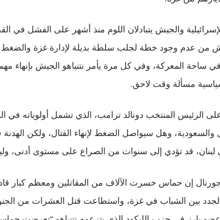
إسرائيلية والجيش يتبادلان اللوم منذ أشهر على الفشل في ال
يش من عدم وجود خطة لجلب سلطة بديلة لإدارة غزة والضغط
ي ساحة المعركة، وفي كل مرة يأمر نتنياهو الجيش بإنهاء مه
سياسية مسألة وقت لاحق.
ف على الرئيس المنتخب دونالد ترامب، الذي تشمل أولوياته في 
ل والسعودية، وهل سيواصل الضغط لإنهاء القتال، ولكن الهدن
 لبنان، قد تؤدي إلى سنوات من الصراع على مستوى أدنى، ولي
رنال إن حماس خسرت الآلاف من المقاتلين ومعظم كبار قادته
الجدد بين الشباب في غزة، واستطاعت قتل العشرات من الجنود 
 عضو بارز في حزب الليكود الذي يتزعمه نتنياهو “تعرضت حما