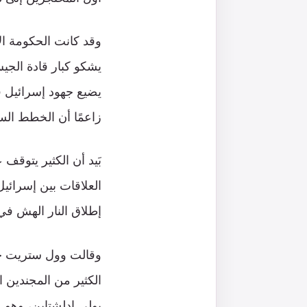
وقد كانت الحكومة ال
يشكو كبار قادة الج
يضيع جهود إسرائيل ف
زاعمًا أن الخطط ال
بَيد أن الكثير يتوق
العلاقات بين إسرائي
إطلاق النار الهش في
وقالت وول ستريت جو
الكثير من المجندين 
يولي إدلشتاين، وهو