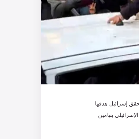
قق إسرائيل هدفها
إسرائيلي بنيامين