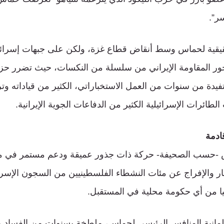
ر”.
حقيقية لحماس وسط أنقاض قطاع غزة، ولكن على جبهات إسرائ
ور المقاومة الإيراني من سلسلة من النكسات، حيث تضرر حزب
دة من سنوات من العمل الاستخباراتي، الكثير من قياداته وت
لطائرات الإسرائيلية الكثير من الدفاعات الجوية الإيرانية.
ادمة
-حسب الصحيفة- حركة ذات جذور عميقة ودعم مستمر في مج
ار والإفراج عن مئات النشطاء الفلسطينيين من السجون الإسرائي
يا من أي حكومة محلية في المستقبل.
لمانية المنافس الرئيسي لحماس، ملطخة بسنوات من الفساد وال