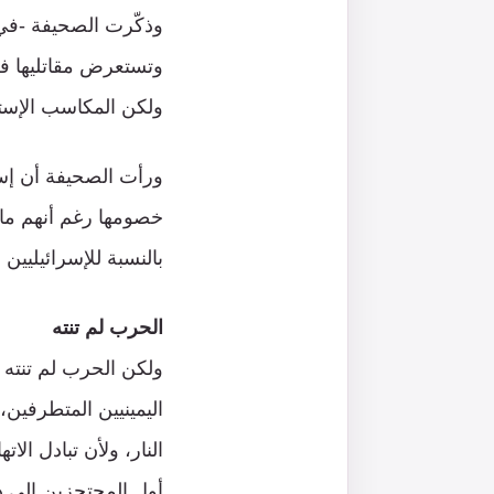
وذكّرت الصحيفة -في
وتستعرض مقاتليها في
ولكن المكاسب الإستراتيجية كلها من 15 شهرا من الحر
ورأت الصحيفة أن إ
خصومها رغم أنهم ما 
بالنسبة للإسرائيليي
الحرب لم تنته
ولكن الحرب لم تنته 
اليمينيين المتطرفين،
النار، ولأن تبادل ال
أول المحتجزين إلى د