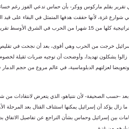
 تقرير بقلم ماركوس ووكر- بأن حماس تدعي الفوز رغم خسائره
 شوارع غزة، لأنها حققت هدفها المتمثل في البقاء على قيد الح
ب في الشرق الأوسط تقريبا لصالح إسرائيل.
سرائيل خرجت من الحرب وهي أقوى، بعد أن نجحت في تقليص
زالوا يشكلون تهديدا، وأوضحت أن توجيه ضربات ثقيلة لخصوم إ
ن وتعويضا لعزلتهم الدبلوماسية، في عالم مروع من حجم الدمار 
بعد -حسب الصحيفة- لأن نتنياهو، الذي يتعرض لانتقادات من شرك
 ما زال يؤكد أن إسرائيل يمكنها استئناف القتال بعد المرحلة 
اتهامات بين إسرائيل وحماس بشأن التراجع عن تفاصيل الاتفاق ب
يارهم من غزة.