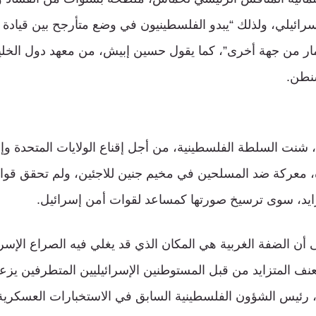
إسرائيلي، ولذلك “يبدو الفلسطينيون في وضع متأرجح بين قيادة
مار من جهة أخرى”، كما يقول حسين إبيش، من معهد دول الخليج
نطن.
ة، شنت السلطة الفلسطينية، من أجل إقناع الولايات المتحدة وإ
معركة ضد المسلحين في مخيم جنين للاجئين، ولم تحقق قوات
زايد، سوى ترسيخ صورتها كمساعد لقوات أمن إسرائيل.
ن الضفة الغربية هي المكان الذي قد يغلي فيه الصراع الإسر
عنف المتزايد من قبل المستوطنين الإسرائيليين المتطرفين يزعز
 رئيس الشؤون الفلسطينية السابق في الاستخبارات العسكرية ا