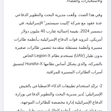
والاستخبارات والفضاء.
وفي هذا الصدد، وقّعت مديرية البحث والتطوير الدفاعي
عدة عقود مع شركة “إلبيت سيستمز” الإسرائيلية، في
ديسمبر 2024، بقيمة إجمالية تقارب 40 مليون دولار
أمريكي، لتزويد قوات الدفاع الإسرائيلية بـأنظمة طائرات
مسيرة وأنظمة مستقلة متقدمة تتضمن طائرات صغيرة
بدون طيار (UAV) تستخدم نظام Legion-X الخاص
بالشركة، والذي يشكل أساس نظامها HuntAir-X لتنسيق
أسراب الطائرات المسيرة للمراقبة.
2- تزايُد استخدام تطبيقات الذكاء الاصطناعي بالجيش
الإسرائيلي: تُدير مديرية البحث والتطوير الدفاعي بوزارة
الدفاع الإسرائيلية إدارة مخصصة للطائرات الموجهة،
مسؤولة عن عناصر أنظمة الطائرات بدون طيار، بما في