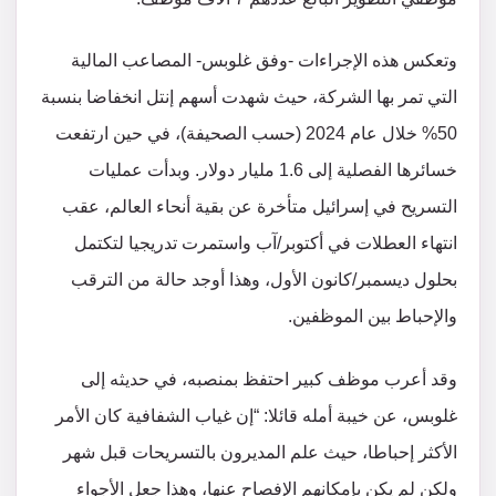
وتعكس هذه الإجراءات -وفق غلوبس- المصاعب المالية
التي تمر بها الشركة، حيث شهدت أسهم إنتل انخفاضا بنسبة
50% خلال عام 2024 (حسب الصحيفة)، في حين ارتفعت
خسائرها الفصلية إلى 1.6 مليار دولار. وبدأت عمليات
التسريح في إسرائيل متأخرة عن بقية أنحاء العالم، عقب
انتهاء العطلات في أكتوبر/آب واستمرت تدريجيا لتكتمل
بحلول ديسمبر/كانون الأول، وهذا أوجد حالة من الترقب
والإحباط بين الموظفين.
وقد أعرب موظف كبير احتفظ بمنصبه، في حديثه إلى
غلوبس، عن خيبة أمله قائلا: “إن غياب الشفافية كان الأمر
الأكثر إحباطا، حيث علم المديرون بالتسريحات قبل شهر
ولكن لم يكن بإمكانهم الإفصاح عنها، وهذا جعل الأجواء