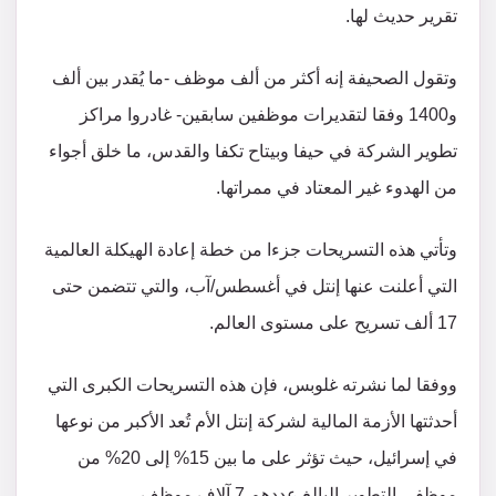
تقرير حديث لها.
وتقول الصحيفة إنه أكثر من ألف موظف -ما يُقدر بين ألف
و1400 وفقا لتقديرات موظفين سابقين- غادروا مراكز
تطوير الشركة في حيفا وبيتاح تكفا والقدس، ما خلق أجواء
من الهدوء غير المعتاد في ممراتها.
وتأتي هذه التسريحات جزءا من خطة إعادة الهيكلة العالمية
التي أعلنت عنها إنتل في أغسطس/آب، والتي تتضمن حتى
17 ألف تسريح على مستوى العالم.
ووفقا لما نشرته غلوبس، فإن هذه التسريحات الكبرى التي
أحدثتها الأزمة المالية لشركة إنتل الأم تُعد الأكبر من نوعها
في إسرائيل، حيث تؤثر على ما بين 15% إلى 20% من
موظفي التطوير البالغ عددهم 7 آلاف موظف.