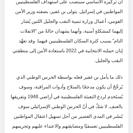
أن تركيزه الأساسي سينصب على استهداف الفلسطينيين
المواطنين في إسرائيل. يتولى بن غفير، بصفته وزير الأمن
القومي، أعمال وزارة تنمية النقب والجليل اللتين يُشار
إليهما كمشكلةٍ أمنية، وأنهما يشهدان حالةً من “الانفلات
التام” بسبب كثرة السكان الفلسطينيين فيهما. وقد تعهَّد
إبان حملته الانتخابية في 2022 باستعادة الأمن إلى منطقتي
النقب والجليل.
ذلك ما يأمل بن غفير فعله بواسطة الحرس الوطني الذي
يُرجَّحُ أن يكون مدججًا بالسلاح وأدوات المراقبة، وسوف
يُستَخدم لردع التعبئة الفلسطينية في أراضي 1948 وتفريقها
بالعنف. لا شكّ في أنّ الحرسَ الوطني الإسرائيلي سوف
يُنشَر في المدى القصير من أجل تسهيل اعتقال المواطنين
الفلسطينيين تعسفيًا ومضايقتهم والاعتداء عليهم وتجريمهم