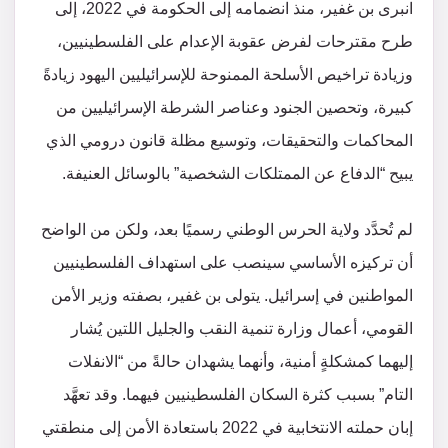
انبرى بن غفير، منذ انضمامه إلى الحكومة في 2022، إلى
طرح مقترحات لفرض عقوبة الإعدام على الفلسطينيين،
وزيادة تراخيص الأسلحة الممنوحة للإسرائيليين اليهود زيادةً
كبيرة، وتحصين الجنود وعناصر الشرطة الإسرائيليين من
المحاكمات والتحقيقات، وتوسيع مظلة قانون درومي الذي
يبيح “الدفاع عن الممتلكات الشخصية” بالوسائل العنيفة.
لم تُحدَّد ولاية الحرس الوطني رسميًا بعد، ولكن من الواضح
أن تركيزه الأساسي سينصب على استهداف الفلسطينيين
المواطنين في إسرائيل. يتولى بن غفير، بصفته وزير الأمن
القومي، أعمال وزارة تنمية النقب والجليل اللتين يُشار
إليهما كمشكلةٍ أمنية، وأنهما يشهدان حالةً من “الانفلات
التام” بسبب كثرة السكان الفلسطينيين فيهما. وقد تعهَّد
إبان حملته الانتخابية في 2022 باستعادة الأمن إلى منطقتي