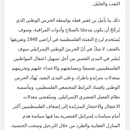
النقب والجليل.
ذلك ما يأمل بن غفير فعله بواسطة الحرس الوطني الذي
يُرجَّحُ أن يكون مدججًا بالسلاح وأدوات المراقبة، وسوف
يُستَخدم لردع التعبئة الفلسطينية في أراضي 1948 وتفريقها
بالعنف. لا شكّ في أنّ الحرسَ الوطني الإسرائيلي سوف
يُنشَر في المدى القصير من أجل تسهيل اعتقال المواطنين
الفلسطينيين تعسفيًا ومضايقتهم والاعتداء عليهم وتجريمهم
بمعدلات متزايدةٍ باطراد. وعلى المدى البعيد، يُهدِّد الحرس
الوطني بإفساد الترابط المجتمعي الفلسطيني، ومأسسة
نظام الفصل العنصري الإسرائيلي. وستُفضي معدلات
الاعتقال والاحتجاز المتزايدة إلى إضعاف الفلسطينيين أكثر
أمام سياسات إسرائيل العنصرية بما فيها سياسة هدم
المنازل العقابية والطرد من خلال الترحيل وسحب الجنسية.