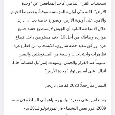
تسعينيات القرن الماضي كأحد المدافعين عن “وحدة
الأرض”، لكنه تبنّى أولوية المؤسسة موقتاً، وخصوصاً الجيش
والأمن، على أولوية الأرض، وبصورة خاصة بعد أن أدرك
خلال الانتفاضة الثانية أن الجيش لا يستطيع حشد جميع
موارده وطاقاته من أجل 10 آلاف مستوطن داخل قطاع
غزة. ورافق تنفيذ خطة شارون، للانسحاب من قطاع غزة،
تظاهرات واحتجاجات واسعة من المستوطنين واليمين
عموماً ضد القرار والجيش، وشهدت إسرائيل انقساماً حاداً،
آنذاك، على أساس توتّر “وحدة الأرض”.
اليسار متأرجحاً: 2023 كفاصل تاريخي
بعد عامين على صعود بنيامين نتنياهو إلى السلطة في سنة
2009، قرر بعض النشطاء في تموز/يوليو 2011 بدء