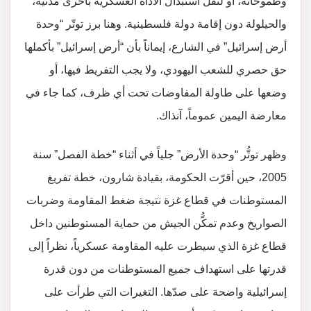
وطموحاته، أو لنقُل استبدال الأداة العسكرية بأُخرى مدنية،
والحيلولة دون إقامة دولة فلسطينية. وهنا برز توتّر “وحدة
أرض إسرائيل” في الشارع، إيماناً بأن “أرض إسرائيل” بأكملها
حق حصري للشعب اليهودي، ولا يجب التفريط فيها، أو
وضعها على طاولة المفاوضات تحت أي ظرف، كما جاء في
معارضة اليمين عموماً، آنذاك.
وظهر توتُّر “وحدة الأرض” جلياً في أثناء “خطة الفصل” سنة
2005، حين أقرّت الحكومة، بقيادة شارون، خطة تفريغ
المستوطنات في قطاع غزة نتيجة ضغط المقاومة وضربات
الصواريخ وعدم تمكُّن الجيش من حماية المستوطنين داخل
قطاع غزة الذي سيطرت عليه المقاومة عسكرياً، نظراً إلى
قدرتها على استهداف جميع المستوطنات من دون قدرة
إسرائيلية واضحة على صدّها. التغيرات التي طرأت على