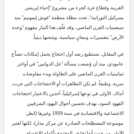
الغربية وقطاع غزة كجزء من مشروع “إحياء إيريتس
يسرائيل التوراتية”، تحت مظلة منظمة “غوش إيمونيم” منذ
سبعينيات القرن الماضي، وقد غلّف هذا التيار مفهوم “وحدة
الأرض” بتفسيرات ومعانٍ سياسية، وشحنها دينياً.
في المقابل، نستطيع رصد أول احتجاج يحمل إمكانات تصدُّع
عامودي، منذ أن وُضعت مسألة “حل الدولتين” في أواخر
ثمانينيات القرن الماضي على الطاولة وبدء مفاوضات
سرية. وطبعاً، لم تكن التظاهرات أو الاحتجاجات التي جرت،
آنذاك، الأولى في نوعها إسرائيلياً، آخذين بالاعتبار احتجاجات
الفهود السود، بهدف تحسين أحوال اليهود الشرقيين
الاجتماعية والاقتصادية في سنة 1959 وغيرها (انظر:
موسوعة المصطلحات الصادرة عن مركز مدار)، لكنها تُعتبر
الأولى من حيث أنها تعرّض المجتمع بأكمله للانقسام