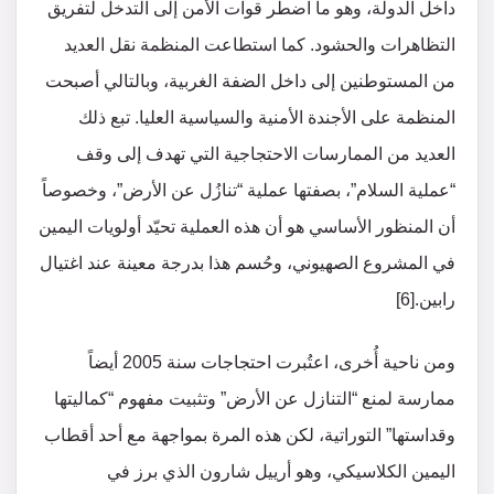
داخل الدولة، وهو ما اضطر قوات الأمن إلى التدخل لتفريق
التظاهرات والحشود. كما استطاعت المنظمة نقل العديد
من المستوطنين إلى داخل الضفة الغربية، وبالتالي أصبحت
المنظمة على الأجندة الأمنية والسياسية العليا. تبع ذلك
العديد من الممارسات الاحتجاجية التي تهدف إلى وقف
“عملية السلام”، بصفتها عملية “تنازُل عن الأرض”، وخصوصاً
أن المنظور الأساسي هو أن هذه العملية تحيّد أولويات اليمين
في المشروع الصهيوني، وحُسم هذا بدرجة معينة عند اغتيال
رابين.[6]
ومن ناحية أُخرى، اعتُبرت احتجاجات سنة 2005 أيضاً
ممارسة لمنع “التنازل عن الأرض” وتثبيت مفهوم “كماليتها
وقداستها” التوراتية، لكن هذه المرة بمواجهة مع أحد أقطاب
اليمين الكلاسيكي، وهو أرييل شارون الذي برز في