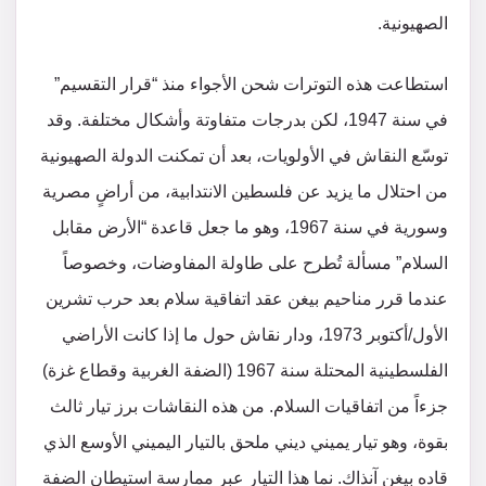
الصهيونية.
استطاعت هذه التوترات شحن الأجواء منذ “قرار التقسيم”
في سنة 1947، لكن بدرجات متفاوتة وأشكال مختلفة. وقد
توسّع النقاش في الأولويات، بعد أن تمكنت الدولة الصهيونية
من احتلال ما يزيد عن فلسطين الانتدابية، من أراضٍ مصرية
وسورية في سنة 1967، وهو ما جعل قاعدة “الأرض مقابل
السلام” مسألة تُطرح على طاولة المفاوضات، وخصوصاً
عندما قرر مناحيم بيغن عقد اتفاقية سلام بعد حرب تشرين
الأول/أكتوبر 1973، ودار نقاش حول ما إذا كانت الأراضي
الفلسطينية المحتلة سنة 1967 (الضفة الغربية وقطاع غزة)
جزءاً من اتفاقيات السلام. من هذه النقاشات برز تيار ثالث
بقوة، وهو تيار يميني ديني ملحق بالتيار اليميني الأوسع الذي
قاده بيغن آنذاك. نما هذا التيار عبر ممارسة استيطان الضفة