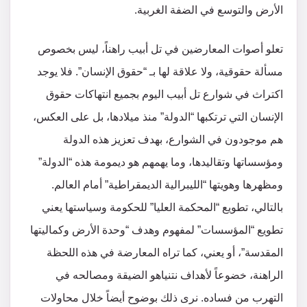
الأرض والتوسع في الضفة الغربية.
تعلو أصوات المعارضين في تل أبيب راهناً، ليس بخصوص
مسألة حقوقية، ولا علاقة لها بـ “حقوق الإنسان”. فلا يوجد
اكتراث في شوارع تل أبيب اليوم بجميع انتهاكات حقوق
الإنسان التي ترتكبها “الدولة” منذ ميلادها، بل على العكس،
هم موجودون في الشوارع، بهدف تعزيز هذه الدولة
ومؤسساتها وتقاليدها، وما يهمهم هو ديمومة هذه “الدولة”
ومظهرها وهويتها “الليبرالية الديمقراطية” أمام العالم.
بالتالي، تطويع “المحكمة العليا” للحكومة وسياستها يعني
تطويع “المؤسسات” لمفهوم وهدف “وحدة الأرض وكماليتها
المقدسة”، أو يعني، كما تراه المعارضة في هذه اللحظة
الراهنة، خضوعاً لأهداف نتنياهو الضيقة ومصالحه في
التهرب من فساده. نرى ذلك بوضوح أيضاً خلال محاولات