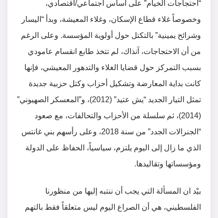
“احتجاجات الخيام” على أساس اجتماعي/اقتصادي،
وخصوصاً غلاء قطاع الإسكان، وغلاء المعيشة، وبدأ “اليسار
وشرائح يمينية” بالتكتل حول أولوية المؤسسة. وعلى الرغم
من أن الاحتجاجات، آنذاك، لم تتخذ طابع انقسام عامودي
بسبب التمركز حول قضايا الغلاء والتدهور المعيشي، فإنها
كانت بداية المعارضة وتشكيل أحزاب وكتل حزبية جديدة
تمثل التيار الجديد “يش عتيد” (2012)، و”المعسكر الصهيوني”
(2014)، ثم سلسلة من الأحزاب والتحالفات، مع صعود
“الجنرالات الجدد” من سنة 2018، وعلى رأسهم بني غانتس
الذي ما زال إلى اليوم يلتزم، سياسياً، الحفاظ على الدولة
ومؤسساتها وتقاليدها.
بيْد ان المسألة التي يجب أن ننتبه إليها من منظورنا
الفلسطيني، هي أن الصراع اليوم ليس متعلقاً فقط بالتهم