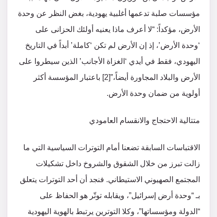
مؤسسات صلبة تدعمها أغلبية يهودية، بغض النظر عن وحدة
الأرض، مؤكداً: “لا أعرف ماذا يعنيه أولئك الحزانى على
‘وحدة الأرض’، إذ إن الأرض لم تكن ‘كاملة’ أبداً في التاريخ
اليهودي، فقط في أيدي ‘الغزاة الأجانب’ الذين سيطروا على
الأرض والبلاد المجاورة أيضاً،”[2] باعتبار المؤسسة أكثر
أولوية من ضمان وحدة الأرض.
متتالية الاحتجاج والانقسام العامودي
الاقتباسات السابقة تضعنا أمام التوترات السياسية التي ما
زالت تبرز من خلال الشقوق والشروخ داخل تشكيلات
المجتمع الصهيوني الاستيطاني. فنجد أن أحد التوترات يتعلق
بـ “وحدة أرض إسرائيل”، ويقابله توتّر هو الحفاظ على
“الدولة ومؤسساتها”، وكلا التوترين يرتبط بالهوية اليهودية