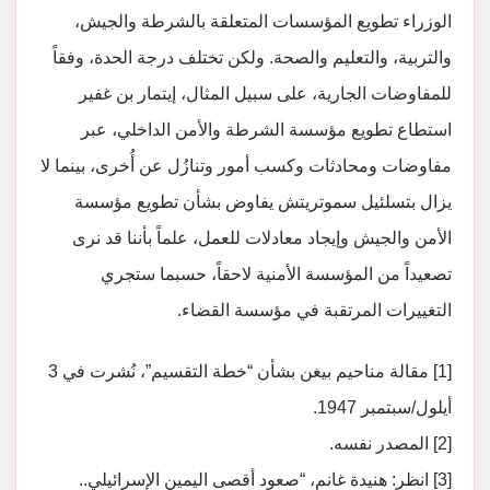
الوزراء تطويع المؤسسات المتعلقة بالشرطة والجيش،
والتربية، والتعليم والصحة. ولكن تختلف درجة الحدة، وفقاً
للمفاوضات الجارية، على سبيل المثال، إيتمار بن غفير
استطاع تطويع مؤسسة الشرطة والأمن الداخلي، عبر
مفاوضات ومحادثات وكسب أمور وتنازُل عن أُخرى، بينما لا
يزال بتسلئيل سموتريتش يفاوض بشأن تطويع مؤسسة
الأمن والجيش وإيجاد معادلات للعمل، علماً بأننا قد نرى
تصعيداً من المؤسسة الأمنية لاحقاً، حسبما ستجري
التغييرات المرتقبة في مؤسسة القضاء.
[1] مقالة مناحيم بيغن بشأن “خطة التقسيم”، نُشرت في 3
أيلول/سبتمبر 1947.
[2] المصدر نفسه.
[3] انظر: هنيدة غانم، “صعود أقصى اليمين الإسرائيلي..