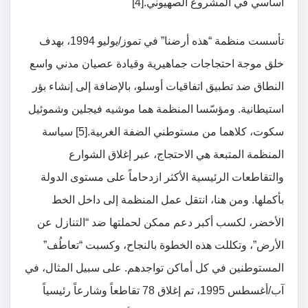
أساسي في المشروع الصهيوني.[4]
تأسست منظمة “هذه أرضنا” في تموز/يوليو 1994، بهدف
خلق موجة احتجاجات جماهيرية وقيادة عصيان مدني واسع
النطاق ضد تطبيق اتفاقيات أوسلو، بالإضافة إلى إنشاء بؤر
استيطانية. ومؤسّسا المنظمة هما موشيه فيجلين وشموئيل
سكوت، كلاهما من مستوطني الضفة الغربية.[5] سياسة
المنظمة المتبعة هي الاحتجاج، عبر إغلاق الشوارع
والتقاطعات الرئيسية الأكثر ازدحاماً على مستوى الدولة
بأكملها. ومن هنا، انتقل عمل المنظمة إلى داخل الخط
الأخضر، لكسب أكبر دعم ممكن لحملتها ضد “التنازل عن
الأرض”، وتكللت هذه الخطوة بالنجاح، وكسبت “تعاطُف”
المستوطنين في كل أماكن تواجدهم. على سبيل المثال، في
آب/أغسطس 1995، تم إغلاق 78 تقاطعاً وشارعاً رئيسياً