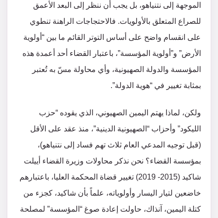
الموجهة إلى نتنياهو، بل يجب أن ننظر إلى البعد الأعمق
للصراع المتعلق بالأولويات. فالاحتجاجات الراهنة تنطوي
على انقسام واضح على أساس التوتر القائم ما بين “أولوية
الأرض” و”أولوية المؤسسة”، باعتبار القضاء أحد أعمدة هذه
المؤسسة والدولة الصهيونية، وأي محاولة مسّ به تُعتبر
بمثابة تغيير في “هوية الدولة”.
ولكن، لماذا يهتم اليمين الصهيوني، الذي يقوده “حزب
الليكود” وأحزاب “الصهيونية الدينية”، منذ عقد على الأقل
(قبل توجيه المدعي العام ثلاث تهم فساد إلى نتنياهو)،
بمؤسسة القضاء؟ نحن نذكر محاولات وزيرة القضاء أييلت
شاكيد (2015- 2019) تغيير قضاة المحكمة العليا، باعتبارهم
خاضعين لتيار اليسار وأولوياته، علماً بأن شاكيد، كجزء من
كتلة اليمين، آنذاك، حاولت إعادة صوغ “المؤسسة” لمصلحة