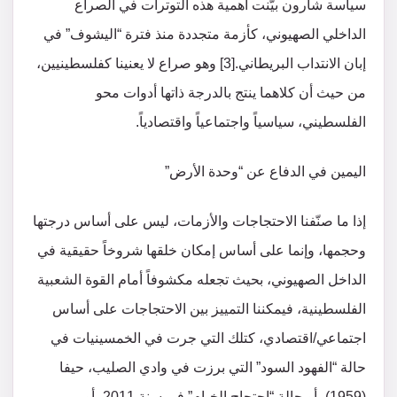
سياسة شارون بيّنت أهمية هذه التوترات في الصراع
الداخلي الصهيوني، كأزمة متجددة منذ فترة “اليشوف” في
إبان الانتداب البريطاني.[3] وهو صراع لا يعنينا كفلسطينيين،
من حيث أن كلاهما ينتج بالدرجة ذاتها أدوات محو
الفلسطيني، سياسياً واجتماعياً واقتصادياً.
اليمين في الدفاع عن “وحدة الأرض”
إذا ما صنّفنا الاحتجاجات والأزمات، ليس على أساس درجتها
وحجمها، وإنما على أساس إمكان خلقها شروخاً حقيقية في
الداخل الصهيوني، بحيث تجعله مكشوفاً أمام القوة الشعبية
الفلسطينية، فيمكننا التمييز بين الاحتجاجات على أساس
اجتماعي/اقتصادي، كتلك التي جرت في الخمسينيات في
حالة “الفهود السود” التي برزت في وادي الصليب، حيفا
(1959)، أو حالة “احتجاج الخيام” في سنة 2011، أو