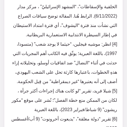
الخلفية والإسقاطات”، “المشهد الإسرائيليّ” ، مركز مدار
(6/11/2022). الرابط هُنا. المقالة توضح سياقات الصراع
التي نشأت منذ فترة “اليشوف”، أي فترة امتداد الاستيطان
في إطار السيطرة الانتدابية الاستعمارية البريطانية.
[4] انظر: موشيه فيجلين، “حيثما لا يوجد شعب” (متسودا،
1997)، باللغة العبرية؛ يوثّق فيه الكاتب أهم المجريات التي
حدثت في أثناء “النضال” ضد اتفاقيات أوسلو، وتحليلاته إزاء
هذهِ الخطوات، باعتبارها كارثة تحل على الشعب اليهودي،
أضف إلى أنه يعتبرها “غير ديمقراطية” من قِبل الحكومة.
[5] شيلا فريد، تقرير “لو كانت هناك إجراءات أكثر جرأة ،
لكان من الممكن منع خطة الفصل”؛ نُشر على موقع “مكور
ريشون” (9 شباط/فبراير 2023)، باللغة العبرية
[6] تقرير “دولة مغلقة”، “يديعوت أحرونوت” (9 آب/أغسطس