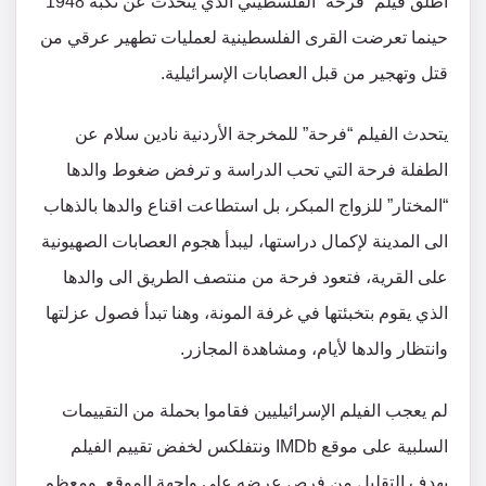
اطلق فيلم “فرحة” الفلسطيني الذي يتحدث عن نكبة 1948
حينما تعرضت القرى الفلسطينية لعمليات تطهير عرقي من
قتل وتهجير من قبل العصابات الإسرائيلية.
يتحدث الفيلم “فرحة” للمخرجة الأردنية نادين سلام عن
الطفلة فرحة التي تحب الدراسة و ترفض ضغوط والدها
“المختار” للزواج المبكر، بل استطاعت اقناع والدها بالذهاب
الى المدينة لإكمال دراستها، ليبدأ هجوم العصابات الصهيونية
على القرية، فتعود فرحة من منتصف الطريق الى والدها
الذي يقوم بتخبئتها في غرفة المونة، وهنا تبدأ فصول عزلتها
وانتظار والدها لأيام، ومشاهدة المجازر.
لم يعجب الفيلم الإسرائيليين فقاموا بحملة من التقييمات
السلبية على موقع IMDb ونتفلكس لخفض تقييم الفيلم
بهدف التقليل من فرص عرضه على واجهة الموقع. ومعظم