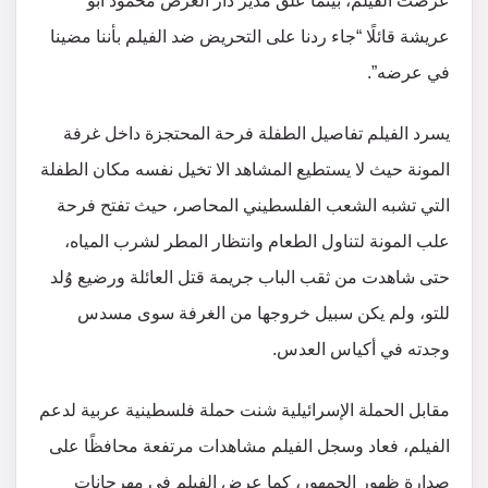
عرضت الفيلم، بينما علق مدير دار العرض محمود أبو
عريشة قائلًا “جاء ردنا على التحريض ضد الفيلم بأننا مضينا
في عرضه”.
يسرد الفيلم تفاصيل الطفلة فرحة المحتجزة داخل غرفة
المونة حيث لا يستطيع المشاهد الا تخيل نفسه مكان الطفلة
التي تشبه الشعب الفلسطيني المحاصر، حيث تفتح فرحة
علب المونة لتناول الطعام وانتظار المطر لشرب المياه،
حتى شاهدت من ثقب الباب جريمة قتل العائلة ورضيع وُلد
للتو، ولم يكن سبيل خروجها من الغرفة سوى مسدس
وجدته في أكياس العدس.
مقابل الحملة الإسرائيلية شنت حملة فلسطينية عربية لدعم
الفيلم، فعاد وسجل الفيلم مشاهدات مرتفعة محافظًا على
صدارة ظهور الجمهور، كما عرض الفيلم في مهرجانات