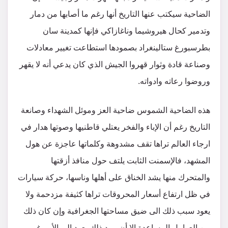
الضاحية سيكتب عنها التاريخ أنها رغم ما أصابها من دمار
وتدمير كحال هيروشيما وناغازاكي فإنها كمدينة سان
بطرسبورغ ستالينغراد بصمودها استطاعت تغيير معادلات
وصناعة قادة وثوار قهروا الجيش الذي كان يدعي أنه لا يقهر
وروضوا رعاته وادواته.
هذه الضاحية الشموس ضاحية العز وموئل الشهداء وصانعة
التاريخ رغم أن الإباء والفخر يعتلي قاطنيها وصوتها هدار في
ارجاء العالم تراها تقف مشدوهة وكلماتها عاجزة عن هول
المشهد، فالإسمنت الثابت يلتف حول منافذ أزقتها
والمتحرك منها يشد الخناق على أهلها وناسها، حركة سيارات
في ظل ارتفاع أسعار المحروقات تراها كثيفة مزدحمة ولا
يعود سبب ذلك الى ضيق مساحتها الجغرافية وإن كان ذلك
من العوامل المساعدة الا أن مرد ذلك يعود الى الأمر غير