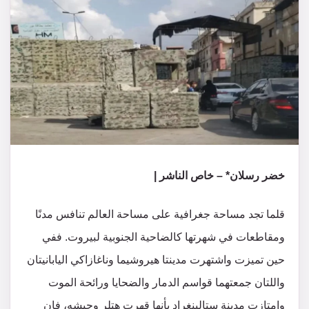
خضر رسلان* – خاص الناشر |
قلما تجد مساحة جغرافية على مساحة العالم تنافس مدنًا
ومقاطعات في شهرتها كالضاحية الجنوبية لبيروت. ففي
حين تميزت واشتهرت مدينتا هيروشيما وناغازاكي اليابانيتان
واللتان جمعتهما قواسم الدمار والضحايا ورائحة الموت
وامتازت مدينة ستالينغراد بأنها قهرت هتلر وجيشه، فإن