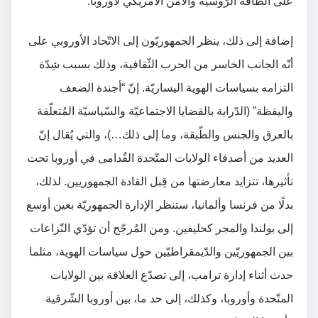
على الطّاقة الرّوسية والأمن الأمريكي لأوروبا.
إضافة إلى ذلك، ينظر الجمهوريّون إلى الاتّحاد الأوروبي على
أنّه الجانب الخاسر من الحرب الثّقافية، وذلك بسبب شِدّة
التزامه بسياسات الهوية اليساريّة. إنّ “أجندة الضعف
واليقظة” (الدّراية بالقضايا الاجتماعيّة والسّياسيّة المُتعلّقة
بالعرق والجنس والطّبقة، وما إلى ذلك…)، والتي يُقال إنّ
العديد من أصدقاء الولايات المتّحدة القُدامى في أوروبا تحت
تأثيرها، تتزايد معارضتها من قِبل القادة الجمهوريين. لذلك،
بدلًا من فرنسا وألمانيا، ستنظر الإدارة الجمهوريّة بعين أوسع
إلى بولندا والمجر كحليفين. ومن المُرجّح أن تؤدّي النّزاعات
بين الجمهوريّين والدّيمقراطيّين حول سياسات الهوية، مثلما
حدث أثناء إدارة ترامب، إلى تصدّع العلاقة بين الولايات
المتّحدة وأوروبا، وكذلك، إلى حد ما، بين أوروبا الشّرقية