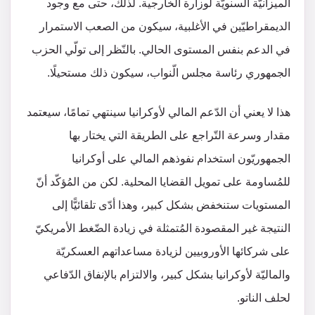
الميزانيّة السنويّة لوزارة الخارجية. لذلك، حتى مع وجود
الديمقراطيّين في الأغلبية، سيكون من الصعب الاستمرار
في الدعم بنفس المستوى الحالي. بالنّظر إلى تولّي الحزب
الجمهوري رئاسة مجلس الّنواب، سيكون ذلك مستحيلًا.
هذا لا يعني أن الدّعم المالي لأوكرانيا سينتهي تمامًا، سيعتمد
مقدار وسرعة التّراجع على الطريقة التي يختار بها
الجمهوريّون استخدام نفوذهم المالي على أوكرانيا
للمُساومة على تمويل القضايا المحلية. لكن من المُؤكّد أنّ
المستويات ستنخفض بشكل كبير، وهذا أدّى تلقائيًّا إلى
النتيجة غير المقصودة المُتمثلة في زيادة الضّغط الأمريكيّ
على شركائها الأوروبيين لزيادة مساعداتهم العسكريّة
والماليّة لأوكرانيا بشكل كبير، والالتزام بالإنفاق الدّفاعي
لحلف الناتو.