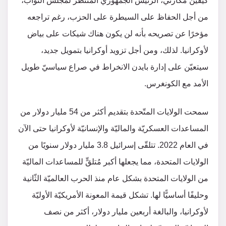
كيفين مكارثي، الرئيس الجمهوريّ المُنتظر لمجلس النواب،
من أجل الحفاظ على السيطرة على الحزب، رغم تراجعه
مؤخرًا عن تصريحه بأنه لن يكون هناك شيكات على بياض
لأوكرانيا. لذلك، ومن أجل تزويد أوكرانيا بتمويل جديد،
سيتعيّن على إدارة بايدن الانخراط في صراع سياسيّ طويل
الأمد مع الكونغرس.
سمحت الولايات المتّحدة بتقديم أكثر من 54 مليار دولار من
المساعدات العسكريّة والماليّة والإنسانيّة لأوكرانيا حتى الآن
في العام 2022. تتلقّى إسرائيل 3.8 مليار دولار سنويًا من
الولايات المتحدة، مما يجعلها أكبر مُتلقٍّ للمساعدات الماليّة
من الولايات المتحدة بشكل عام منذ الحرب العالميّة الثّانية
وحليفًا أساسيًّا لها. تشكل قيمة المعونة الأمريكيّة الأوليّة
لأوكرانيا، والبالغة أربعين مليار دولار، أكثر من نصف