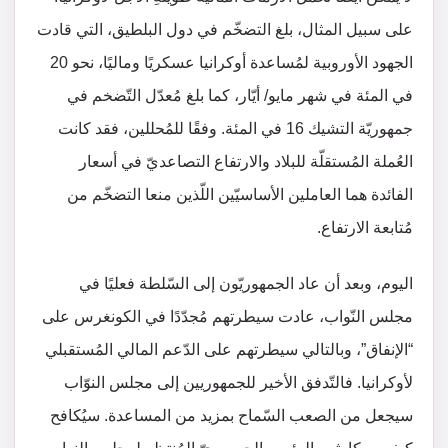
على سبيل المثال، بلغ التضخّم في دول البلطيق، التي قادت
الجهود الأوروبية لمُساعدة أوكرانيا عسكريًا وماليًا، نحو 20
في المئة في شهر مايو/ أيّار، كما بلغ مُعدّل التّضخم في
جمهوريّة التشيك 16 في المئة. وفقًا للمُحللين، فقد كانت
العُملة المُستقلّة للبلاد والارتفاع التصاعديّ في أسعار
الفائدة هما العاملين الأساسيّين اللّذين منعا التضخّم من
مُتابعة الارتفاع.
اليوم، وبعد أن عاد الجمهوريّون إلى السّلطة فعليًا في
مجلس النّواب، عادت سيطرتهم مُجدّدًا في الكونغرس على
“الإنفاق”، وبالتالي سيطرتهم على الدّعم المالي المُستقبلي
لأوكرانيا. فالتّدفق الأخير للجمهوريين إلى مجلس النوّاب
سيجعل من الصعب السّماح بمزيد من المساعدة. سيُكافح