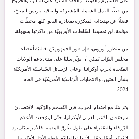
على الألمنيوم والفولاذ، والحقد الشّديد على ألمانيا، والخروج
من خطّة العمل الشاملة المُشتركة واتفاقية باريس للمناخ،
فضلًا عن تهديداته المتكرّرة بمغادرة الناتو، كلها محطّات
مؤلمة، لن تمحوها السّلطات الأوروبيّة من ذاكرتها بسهولة.
من منظور أوروبي، فإن فوز الجمهورييّن بغالبيّة أعضاء
مجلس النوّاب يُمكن أن يؤثّر سلبًا على مدى دعم الولايات
المتّحدة لحرب أوكرانيا، وعلى الرّسائل السّياسيّة الأمريكيّة
بشأن الصّين، والانتخابات الّرئاسيّة الأمريكيّة في العام
2024.
وتزامُنًا مع احتدام الحرب، فإن التّضخم والرّكود الاقتصاديّ
سيعوّقان الدّعم الغربي لأوكرانيا، حتّى لو رُفعت الأعلام
الزّرقاء والصّفراء على طول طُرق المدينة، فالأمر سيّان، إذ
لا يُمكن أيضًا تحمّل الأزمات الماليّة طويلةِ الأجل لأوكرانيا.