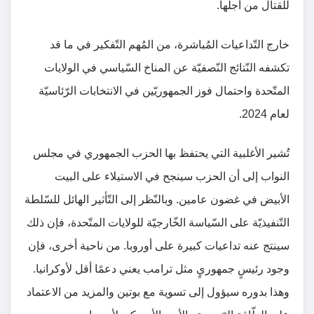
للقتال من أجلها.
خارج التّداعيات المُباشرة، من المُهم التّفكير في ما قد
تكشفه النّتائج النّصفيّة عن المناخ السّياسي في الولايات
المتّحدة واحتمال فوز الجمهوريّين في الانتخابات الرّئاسيّة
لعام 2024.
تُشير الأغلبية التي يحتفظ بها الحزب الجمهوري في مجلس
النواب إلى أن الحزب سينجح في الاستيلاء على البيت
الأبيض في غضون عامين. وبالنّظر إلى التّأثير الهائل للسّلطة
التّنفيذيّة على السّياسة الخّارجيّة للولايات المتّحدة، فإن ذلك
سينتج عنه تداعيات كبيرة على أوروبا. من ناحية أخرى، فإن
وجود رئيسٍ جمهوريٍ مثل ترامب يعني دعمًا أقل لأوكرانيا.
وهذا بدوره سيؤول إلى تسوية مع بوتين والمزيد من الاعتماد