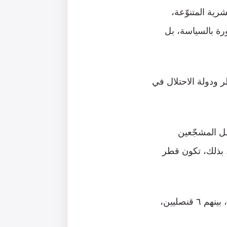
رية المتنوّعة،
رة بالسياسة، بل
ر ودولة الاحتلال في
قل المشجّعين
وحة مباشرةً. بذلك، تكون قطر
٢. في الشؤون الدبلوماسية: سيعمل وفدٌ “إسرائيلي” يتألّف من ١١ موظفًا دبلوماسيًّا، بينهم ٦ قنصليين،