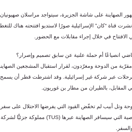
 ظهور الصهاينة على شاشة الجزيرة، سيتواجد مراسلان صهيونيا
نشرت قناة “كان” الإسرائيلية صورًا لاستديو افتتحته هناك للت
ياضي انصياعًا أم حملة علنية عن سابق تصميم وإصرار؟
قرّبة من الدوحة ومغرّدون، لقرار استقبال المشجعين الصهاينة 
 الرحلات عبر شركة غير إسرائيلية. وقد اشترطت قطر أن يسمح ا
في المقابل، بالطيران من مطار بن غوريون.
لدوحة وتل أبيب لم تخفّض القيود التي يفرضها الاحتلال على سفر 
شركة الطيران القبرصية التي سيسافر الصهاينة عبرها (US
والسفر.