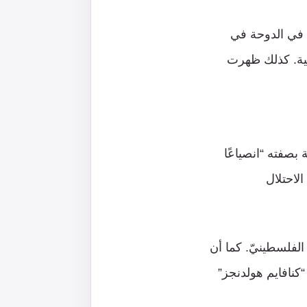
ن في الدوحة في
غطية. كذلك ظهرت
بصفته “انصياعًا
لاحتلال
الفلسطينيّ. كما أن
T) مملوكة جزئيًّا لشركة “كنافايم هولدنجز”