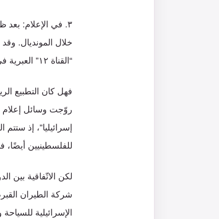
٣. في الإعلام: بعد
خلال المونديال. وقد 
“القناة ١٢” العبرية في الافتتاح في خلال إجراء مقابلات مع الحضور.
فهل كان التطبيع الر
روّجت وسائل إعلام م
إسرائيليا”، إذ ستتم
للفلسطينيين أيضًا، 
لكن الاتّفاقية بين ا
الإسرائيلية للسياحة 