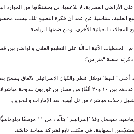
ى الأراضي القطرية، لا بلاعبيها، بل بمشتقّاتها من الموارد البش
يع العلنية، متناسيةً عن عمد أن فكرة التطبيع تلك ليست محصو
ع المجالات الحياتية الأُخرى، ومن ضمنها الرياضة.
 المعطيات الآتية الدالّة على التطبيع العلني والواضح بين قط
ا ذكرته منصة “متراس”:
 أعلن “الفيفا” توصّل قطر والكيان الإسرائيلي لاتّفاق يسمح بن
الصهاينة (الذين يُقدّر عددهم بين ١٠ و٢٠ ألفًا) من مطار بن غوريون للد
ستقبل رحلات مباشرة من تل أبيب، بعد الإمارات والبحرين.
شجّعين الصهاينة، في مكتب تابع لشركة سياحة خاصّة.