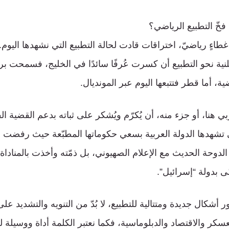
ّ التطبيع الرياضي؟
طاءٍ رياضيّ، اختراقات قادت لحالة التطبيع التي نشهدها اليوم
نية نحو التطبيع أن كسرت عُرفًا سائدًا في الخليج، فسمحت برف
ة، أما قطر فتتبعها اليوم عبر المونديال.
ي هنا، أو جزء منه، أن يُكرّم ويُشكر على ثباته بدعم القضية 
 تشهدها الدولة العربية بسعي حكوماتها المطبّعة حيث رفضت الأ
لدوحة الحديث مع الإعلام الصهيوني، بل ذمّته وأخذت بالمناد
ى بدولة “إسرائيل”.
أشكال جديدة ومتتالية للتطبيع، لا بُدّ من التنويه والتشديد 
عسكر والاقتصاد والدبلوماسية، فكما نعتبر الكلمة أداة ووسيلة 