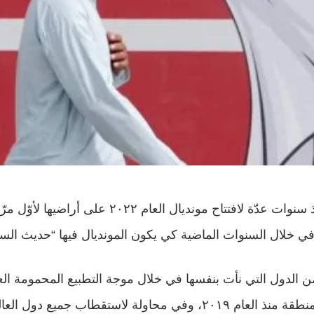
كانت قطر تحضّر منذ سنوات عدّة لافتتاح مونديال العا
ي خلال السنوات الماضية كي يكون المونديال فيها “حديث السا
 الدول التي نأت بنفسها في خلال موجة التطبيع المحمومة العل
الخليج وبعض دول المنطقة منذ العام ٢٠١٩، وفي محاولة لاستقطاب جمي