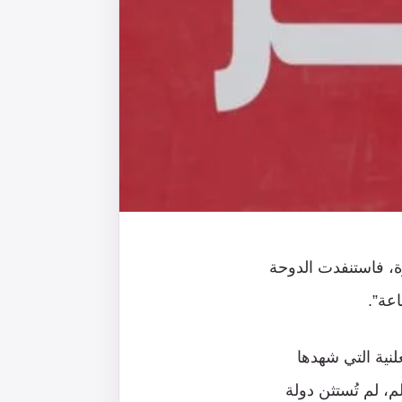
م ٢٠٢٢ على أراضيها لأوّل مرّة، فاستنفدت الدوحة
عة”.
نية التي شهدها
ع دول العالم، لم تُستثن دولة