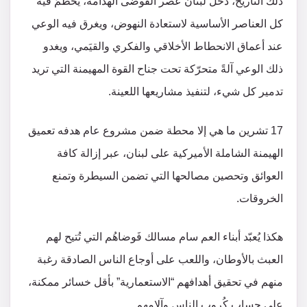
ذلك التاريخ، دخل لبنان عصر الفوضى الهدّامة، يُحَطَّمُ فيه
كل العناصر الأساسية لاستعادة النهوض، ويغرق فيه الوعي
عند أعماق الانحطاط الأخلاقي والفكري والقيَمي، ويغدو
ذلك الوعي آلةً متحرّكة تحت جناح القوة المهيمنة التي تريد
تدمير كل شيء، لتنفيذ مشاريعها اللعينة.
17 تشرين ما هي إلا محطة ضمن مشروع عام هدفه تعميق
الهيمنة الشاملة الأميركية على لبنان، عبر إزالة كافة
العوائق وتحصين مصالحها التي تضمن السيطرة وتمنع
الخروقات.
هكذا يُعبّد أبناء العم سام مسالك فَوضاهُم التي تُتيح لهم
العبث بالأوطان، واللعب على أوجاع الناس الصادقة رغبة
منهم في تحقيق أهدافهم “الاستعمارية” بأقل خسائر ممكنة،
على حساب كُروب الناس وآلامهم.