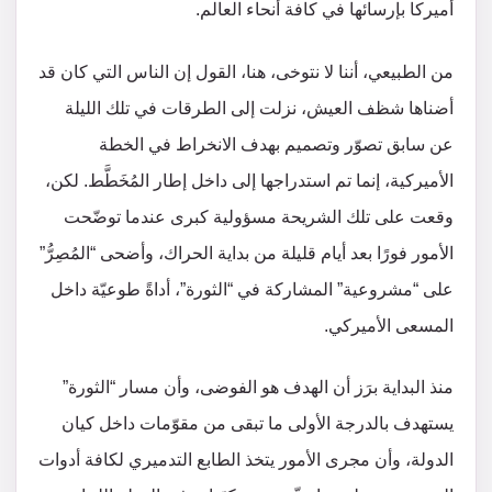
أميركا بإرسائها في كافة أنحاء العالم.
من الطبيعي، أننا لا نتوخى، هنا، القول إن الناس التي كان قد
أضناها شظف العيش، نزلت إلى الطرقات في تلك الليلة
عن سابق تصوّر وتصميم بهدف الانخراط في الخطة
الأميركية، إنما تم استدراجها إلى داخل إطار المُخَطَّط. لكن،
وقعت على تلك الشريحة مسؤولية كبرى عندما توضّحت
الأمور فورًا بعد أيام قليلة من بداية الحراك، وأضحى “المُصِرُّ”
على “مشروعية” المشاركة في “الثورة”، أداةً طوعيّة داخل
المسعى الأميركي.
منذ البداية برَز أن الهدف هو الفوضى، وأن مسار “الثورة”
يستهدف بالدرجة الأولى ما تبقى من مقوّمات داخل كيان
الدولة، وأن مجرى الأمور يتخذ الطابع التدميري لكافة أدوات