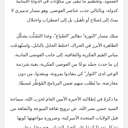
الصمود، وتحطيم ما تبقّى من مكوّنات في الدولة اللبنانية
كدولة، وبالتالي جذب عناصر الفوضى. وهو مسار تدميري لا
يمتّ إلى إصلاح أو تأهيل، بل إلى اضطراب واختلال.
سلك مسار “الثورة” دهاليز “الضّياع”، وغدا التَشَتُّت يشكّل
الظاهرة الأبرز في الحراك. اختلط الحابل بالنابل، واستُهدِفَت
مباني القيَم الفكرية والثقافية. إلى جانب الفوضى المادية،
إن ما حدث جسّد نوعًا من الفوضى الفكرية، بغية شرذمة
الوعي لدى “الثوار” كي ينقادوا بمرونة، وينفذوا، من دون
معارضة، ما يُطلب منهم ضمن البرنامج المُؤطَّر مُسبقًا.
ما ذكرَهُ في إطلالته الأخيرة الأمين العام لحزب الله، سماحة
السيد حسن نصر الله، عن ترويج ثقافة الميوعة والتفاهة من
قبل الولايات المتحدة الأميركية، وضرورة مواجهتها كونها
تشكل تهديدًا كبيرًا على الجيل الشبابي خصوصًا، وعلى