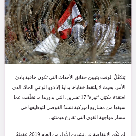
يَتَكَفَّلُ الوقت بتبيين حقائق الأحداث التي تكون خافية بادئ
الأمر، بحيث لا يلتقط خفاياها بدايةً إلا ذوو الوَعيِ الحادّ، الذي
افتقدَهُ مكوّن “ثورة” 17 تشرين، التي بدورها ما تخلّفت عما
سبقها من مشاريع أميركية تنشدُ الفوضى لتوظيفها في
مسار مواجهة القوى التي تقارع هيمنَتَها.
لم تَكُن الانتفاضة في تشرين الأول من العام 2019 عفويّةً