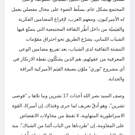
المجتمع بشكل عام، يسلّط الضوء على مجال مفصلي يعمل
له الأميركيون، ومعهم الغرب، لإفراغ المضامين الفكرية
والقيَميّة من داخل أطُر الثقافة المجتمعية التي يتمتّع فيها
الشباب اللبناني، يشرّع الطريق نحو اختراق مقوّمات
التنشئة الثقافية لدى الشباب، بعد تفريغ مضامين الوعي
المعرفية من عقولهم، هم الذين يشكّلون نقطة الارتكاز في
أي مشروع “ثوري” ملوّن بصبغة القيَم الأميركية البراقة
والجذابة.
وصف السيد نصر الله أحداث 17 تشرين وما تلاها بـ “فوضى
تشرين”، وهو أدقّ تعريف لما جرى وقتذاك. إن أميركا، القوة
الامبراطورية المتهاوية، لا تقنط من محاولات الانقضاض
على المقاومة، إن “طردناها من الباب أتَتنا من الشباك”. منذ