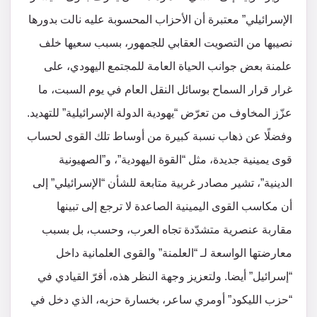
الإسرائيلي” معتبرة أن الأحزاب المحسوبة عليه نالت بدورها
نصيبها من التصويت العقابي للجمهور، بسبب سعيها خلف
علمنة بعض جوانب الحياة العامة للمجتمع اليهودي، على
غرار قرار السماح بوسائل النقل العام في يوم السبت، ما
عزّز المخاوف من تعرّض “يهودية الدولة الإسرائيلية” للتهديد.
وفضلًا عن ذهاب نسبة كبيرة من أوساط تلك القوى لحساب
قوى يمينية جديدة، مثل “القوة اليهودية”، و”الصهيونية
الدينية”، تشير مصادر غربية متابعة للشأن “الإسرائيلي” إلى
أن مكاسب القوى اليمينية الصاعدة لا ترجع إلى تبينها
مقاربة عنصرية متشدّدة تجاه العرب، وحسب، بل بسبب
معارضتها الواسعة لـ “العلمنة” والقوى العلمانية داخل
“إسرائيل” أيضا. ولتعزيز وجهة النظر هذه، أقرّ القيادي في
“حزب الليكود” أومري ساعر، بخسارة حزبه، الذي دخل في