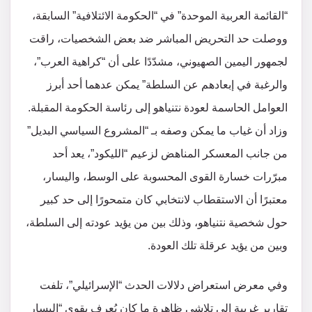
“القائمة العربية الموحدة” في “الحكومة الائتلافية” السابقة،
ووصلت حد التحريض المباشر ضد بعض الشخصيات، راقت
لجمهور اليمين الصهيوني، مشدّدًا على أن “كراهية العرب”،
والرغبة في إبعادهم عن السلطة” يمكن عدهما أحد أبرز
العوامل الحاسمة لعودة نتنياهو إلى رئاسة الحكومة المقبلة.
وزاد أن غياب ما يمكن وصفه بـ “المشروع السياسي البديل”
من جانب المعسكر المناهض لزعيم “الليكود”، يعد أحد
مبرّرات خسارة القوى المحسوبة على الوسط، واليسار،
معتبرًا أن الاستقطاب لانتخابي كان متمحورًا إلى حد كبير
حول شخصية نتنياهو، وذلك بين من يؤيد عودته إلى السلطة،
وبين من يؤيد عرقلة تلك العودة.
وفي معرض استعراض دلالات الحدث “الإسرائيلي”، تلفت
تقارير غربية إلى تلاشي ظاهرة ما كان يُعرف بقوى “اليسار