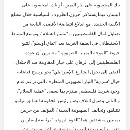
تلك المحسوبة على تيار اليمين، أو تلك المحسوبة على
اليسار. فيما يستذكر آخرون الظروف السياسية خلال مطلع
الألفية الجديدة، مع اندلاع انتفاضة الأقصى، النابعة من
تضاؤل آمال الفلسطينيين بـ “مسار السلام”، وتوسع النشاط
الاستيطاني في الضفة الغربية بعد “اتفاق أوسلو”، لتتبع
خيوط “الموجة اليمينية الصهيونية” معتبرين أن عودة
الفلسطينيين إلى الرهان على خيار المقاومة ضد الاحتلال،
أفضى إلى تحول الشارع “الإسرائيلي” نحو ترسيخ قناعاته
حيال “سردية” التيار الصهيوني المتطرف التي تزعم عدم
وجود شريك فلسطيني ملتزم بما يسمى “عملية السلام”،
وبالتالي وصول ائتلاف يضم رئيس الحكومة السابق بنيامين
نتنياهو، وتحالف “الصهيونية الدينية”، المؤلف من حزبين
يمينيين متشددين هما “القوة اليهودية” برئاسة إيتمار بن
غفير، و”الصهيونية الدينية” برئاسة بتسلئيل سموتريتش،