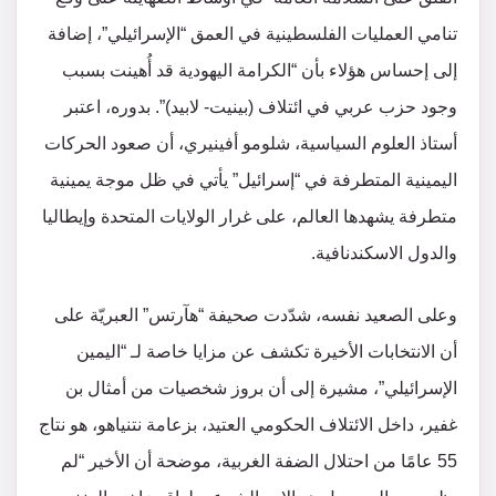
تنامي العمليات الفلسطينية في العمق “الإسرائيلي”، إضافة
إلى إحساس هؤلاء بأن “الكرامة اليهودية قد أُهينت بسبب
وجود حزب عربي في ائتلاف (بينيت- لابيد)”. بدوره، اعتبر
أستاذ العلوم السياسية، شلومو أفينيري، أن صعود الحركات
اليمينية المتطرفة في “إسرائيل” يأتي في ظل موجة يمينية
متطرفة يشهدها العالم، على غرار الولايات المتحدة وإيطاليا
والدول الاسكندنافية.
وعلى الصعيد نفسه، شدّدت صحيفة “هآرتس” العبريّة على
أن الانتخابات الأخيرة تكشف عن مزايا خاصة لـ “اليمين
الإسرائيلي”، مشيرة إلى أن بروز شخصيات من أمثال بن
غفير، داخل الائتلاف الحكومي العتيد، بزعامة نتنياهو، هو نتاج
55 عامًا من احتلال الضفة الغربية، موضحة أن الأخير “لم