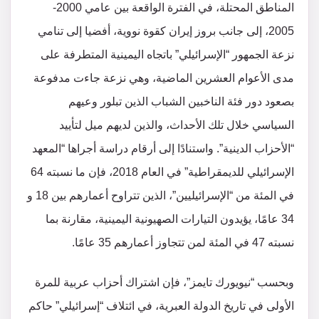
المناطق المحتلة، في الفترة الواقعة بين عامي 2000-
2005، إلى جانب بروز إيران كقوة نووية، أفضيا إلى تنامي
نزعة الجمهور “الإسرائيلي” باتجاه اليمينية المتطرفة على
مدى الأعوام العشرين الماضية، وهي نزعة جاءت مدفوعة
بصعود دور فئة الناخبين الشباب الذين تبلور وعيهم
السياسي خلال تلك الأحداث، والذين لديهم ميل لتأييد
“الأحزاب الدينية”. واستنادًا إلى أرقام دراسة أجراها “المعهد
الإسرائيلي للديمقراطية” في العام 2018، فإن ما نسبته 64
في المئة من “الإسرائيليين”، الذين تتراوح أعمارهم بين 18 و
34 عامًا، يؤيدون التيارات الصهيونية اليمينية، مقارنة بما
نسبته 47 في المئة لمن تتجاوز أعمارهم 35 عامًا.
وبحسب “نيويورك تايمز”، فإن اشتراك أحزاب عربية للمرة
الأولى في تاريخ الدولة العبرية، في ائتلاف “إسرائيلي” حاكم