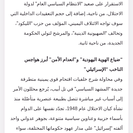
الاستقرار على صعيد “الانتظام السياسي العام” لدولة
الاحتلال، من ناحية، إضافة إلى حجم التعقيدات الداخلية التي
سوف تواجه الائتلاف اليميني، المؤلف من حزب “الليكود”،
وتحالف “الصهيونية الدينية”، والمرشح لتولي الحكومة
الجديدة، من ناحية ثانية.
“ضياع الهوية اليهودية” و”انعدام الأمن” أبرز هواجس
الناخب “الإسرائيلي”
وفي محاولة شرح خلفيات اقتحام قوى يمينية متطرفة
جديدة “المشهد السياسي” في تل أبيب، يُرجع محللون الأمر
إلى أسباب غير مباشرة تتصل بطبيعة عنصرية متأصّلة منذ
نشأة كيان الاحتلال عام 1948، تجدّد نفسها على الدوام
بأسماء حزبية وعناوين سياسية متنوعة، بجوهر عدواني واحد
ألفته “إسرائيل” على مدار عهود حكوماتها المختلفة، سواء