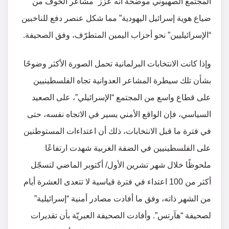
المجتمع الصهيوني موضحة أنه عزّز “مشاعر الخوف من
ضياع هوية إسرائيل اليهودية” مما شكل عنصر دفع للناخبين
“الإسرائيليين” نحو أحزاب اليمين المتطرّف، وفق الصحيفة.
وإذا كانت الانتخابات البرلمانية تحمل الصورة الأكثر وضوحًا
بشأن تلك سيطرة المشاعر العدوانية تجاه الفلسطينيين
على قطاع واسع من المجتمع “الإسرائيلي”، على الصعيد
السياسي، فإن الواقع الأمني يسير في الاتجاه نفسه، حتى
في فترة ما قبل الانتخابات، ذلك أن اعتداءات المستوطنين
على الفلسطينيين في الضفة الغربية شهدت ارتفاعًا
ملحوظًا خلال شهر تشرين الأول/ أكتوبر الماضي لتسجّل
أكثر من 100 اعتداء في فترة قياسية لا تتعدى العشرة أيام
من الشهر ذاته، وفق ما أفادت مصادر أمنية “إسرائيلية”
لصحيفة “هآرتس”. وأفادت الصحيفة العبريّة بأن تقديرات