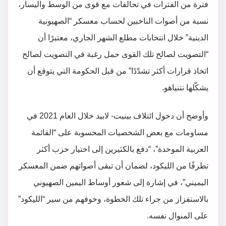
فترة من الفترات في تحالفات مع قوى من الوسط واليسار،
نسبة من أصوات الناخبين لحساب معسكر “الصهيونية
الدينية” خلال انتخابات مطلع الشهر الجاري، معتبرًا أن
“التصويت لصالح تلك القوى حمل رغبة في التصويت لصالح
اتخاذ قرارات أكثر تشدّدًا” من قبل الحكومة التي يتوقع أن
يشكّلها نتنياهو.
وأوضح أن دخول ائتلاف بينيت- لابيد خلال العام 2021 في
مساومات مع بعض الشخصيات المحسوبة على “القائمة
العربية الموحدة”، “دفع بالكثيرين إلى اختيار حزب أكثر
تطرفًا من الليكود، لضمان أن تبقى أصواتهم ضمن المعسكر
اليميني”، في إشارة إلى شعور أوساط اليمين الصهيوني
بالاستفزاز من جراء تلك الخطوة، وخوفهم من سير “الليكود”
على المنوال نفسه.