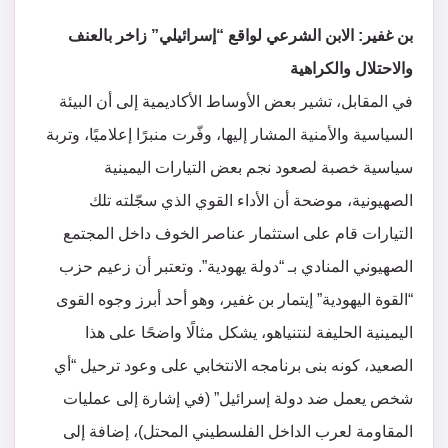
بن غفير: الابن الشرعي لواقع “إسرائيلي” زاخر بالعنف
والاحتلال والكراهية
في المقابل، تشير بعض الأوساط الأكاديمية إلى أن البيئة
السياسية والأمنية المشار إليها، وفّرت منبرًا إعلاميًا، وتربة
سياسية خصبة لصعود نجم بعض التيارات اليمينية
الصهيونية، موضحة أن الأداء القوي الذي سجّلته تلك
التيارات قام على استثمار عناصر الخوف داخل المجتمع
الصهيوني المنادي بـ “دولة يهودية”. وتعتبر أن زعيم حزب
“القوة اليهودية” إيتمار بن غفير، وهو أحد أبرز وجوه القوى
اليمينية الحليفة لنتنياهو، يشكل مثالًا واضحًا على هذا
الصعيد، كونه بنى برنامجه الانتخابي على وعود ترحيل “أي
شخص يعمل ضد دولة إسرائيل” (في إشارة إلى عمليات
المقاومة لعرب الداخل الفلسطيني المحتل)، إضافة إلى