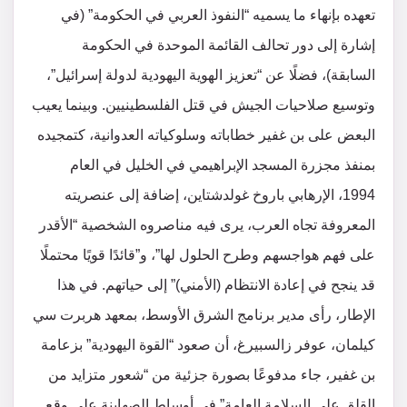
تعهده بإنهاء ما يسميه “النفوذ العربي في الحكومة” (في
إشارة إلى دور تحالف القائمة الموحدة في الحكومة
السابقة)، فضلًا عن “تعزيز الهوية اليهودية لدولة إسرائيل”،
وتوسيع صلاحيات الجيش في قتل الفلسطينيين. وبينما يعيب
البعض على بن غفير خطاباته وسلوكياته العدوانية، كتمجيده
بمنفذ مجزرة المسجد الإبراهيمي في الخليل في العام
1994، الإرهابي باروخ غولدشتاين، إضافة إلى عنصريته
المعروفة تجاه العرب، يرى فيه مناصروه الشخصية “الأقدر
على فهم هواجسهم وطرح الحلول لها”، و”قائدًا قويًا محتملًا
قد ينجح في إعادة الانتظام (الأمني)” إلى حياتهم. في هذا
الإطار، رأى مدير برنامج الشرق الأوسط، بمعهد هربرت سي
كيلمان، عوفر زالسبيرغ، أن صعود “القوة اليهودية” بزعامة
بن غفير، جاء مدفوعًا بصورة جزئية من “شعور متزايد من
القلق على السلامة العامة” في أوساط الصهاينة على وقع