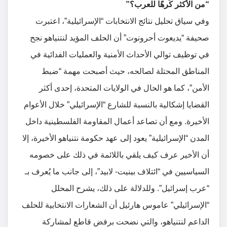
“من الأكثر كُرهًا للعرب؟”
وفي سياق تحليل نتائج الانتخابات “الإسرائيلية”، اعتبرت
صحيفة “يديعوت أحرونوت” أن الحلف المؤيد لنتنياهو نجح
في توظيف توالي الأحداث الأمنية والعمليات الفدائية في
المناطق المحتلة لصالحه، حيث أصبحت مهمة “ضبط
الأمن”، كما هو الحال في الولايات المتحدة، إحدى أكثر
القضايا إشكالية بالنسبة للشارع “الإسرائيلي” خلال الأعوام
الأخيرة. ومع أن تصاعد أعمال المقاومة الفلسطينية داخل
المدن “الإسرائيلية” يعود إلى عهد حكومة نتنياهو الأخيرة، إلا
أن الأخير عرف كيف يلقي باللائمة في ذلك على خصومه
السياسيين في “ائتلاف بينيت- لابيد”، إلى جانب ما يُعرف بـ
“عرب إسرائيل”. وللدلالة على ذلك، يشرح المحلل
“الإسرائيلي” عاموس هارئيل أن الشعارات الانتخابية للحلف
الداعم لنتنياهو، والتي نضحت برفض قاطع لمشاركة