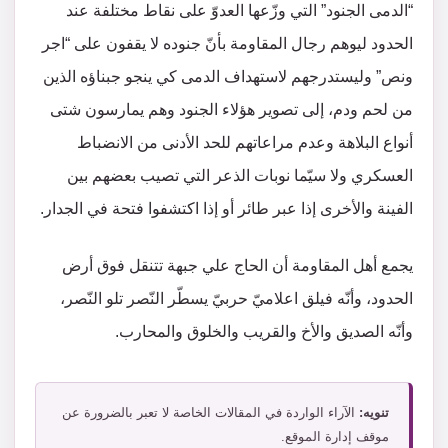
“الدمى الجنود” التي وزّعها العدوّ على نقاط مختلفة عند
الحدود ليوهم رجال المقاومة بأنّ جنوده لا يقفون على “اجر
ونص” وليستدرجهم لاستهداف الدمى كي ينجو جبناؤه الذين
من لحم ودم، إلى تصوير هؤلاء الجنود وهم يمارسون شتى
أنواع البلاهة وعدم مراعاتهم للحد الأدنى من الانضباط
العسكري ولا سيّما نوبات الذعر التي تصيب بعضهم بين
الفينة والأخرى إذا عبر طائر أو إذا اكتشفوا فتحة في الجدار.
يجمع أهل المقاومة أن الحاج علي جبهة تتنقل فوق أرض
الحدود، وأنّه فيلق اعلاميّ حربيّ يسطّر النّصر تلو النّصر،
وأنّه الصديق والأخ والقريب والخلوق والمحارب.
تنويه:
الآراء الواردة في المقالات الخاصة لا تعبر بالضرورة عن
موقف إدارة الموقع.