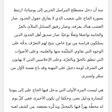
منذ أن دخل مصطلح المراسل الحربي إلى يومياتنا، ارتبط
بصورة الحاج علي شعيب الذي لا يفارق حقول الحدود. صار
العشب هناك يعرفه، وصار رفيق السنابل الملأى بالعزّ
والحانية تواضعًا وثقلًا نوعيًا. صار صديق أهل الحدود الذين
يمتلكون فراسة من نوع خاص، تتيح لهم التعرّف بدقّة على
الوجوه التي تقاوم، الملثّمة منها والعلنية، وعلى الأصوات
التي تنطق بالحقّ وبالعزّة، وعلى الإعلاميين الذين لا يهابون
في الشرف لومة دخيل على المهنة وقد باع نفسه لأوّل من
سعّر واشترى.
هي ليست المرة الأولى التي يدخل فيها الحاج علي إلى بيوتنا
كبشارة ودليل نصر، وحكمًا لن تكون الأخيرة، ففي كلّ يوم
له محطّة يهزأ فيها بالمحتلّ ويذكّره بضعفه. مِن كشف لعبة