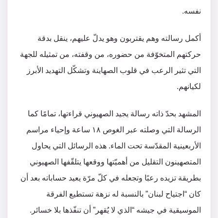
نفسه.
أكمل رسالته وهم يقتربون وهو يدلّ عليهم، ينقل بدقة
حركتهم المتخوّفة من حضوره، من وقفته، من تمثيله للجهة
التي تثير الرعب في قلوب الصهاينة وتشكّل التهديد الأبرز
لكيانهم.
المشهد بحدّ ذاته رسالة يجيد الصهيوني قراءتها، تمامًا كما
الرسالة التي وصلته عبر الغوص ١٨ ساعة وإحياء مراسم
الأربعينية المقدّسة تحت الماء. هذه الرسائل التي يحاول
المتصهينون التقليل من أهميّتها ووقعها يتلقّفها الصهيوني
بطريقة تزيده رعبًا وتجعله في كلّ مرّة يعيد حساباته بعد أن
كان “اجتياح لبنان” بالنسبة له نزهة تستطيع الفرقة
الموسيقية في جيشه “الذي لا يُقهر” أن تنفّذها بلا خسائر.