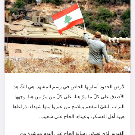
لأرض الحدود أسلوبها الخاص في رسم المشهد. هي الشّاهد
الأصدق على كلّ ما مرّ هنا، على كلّ من مرّ من هنا. وجهها
التراب النقيّ المفعم بملامح من عبروا منها شهداء، ذراعاها
هيية أهل العسكر، وعيناها الحاج علي شعيب.
الڤيديو الذي تضمّن رسالة الحاج علي اليوم مباشرة من