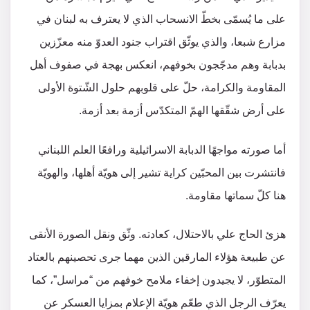
على ما يُسمّى بخطّ الانسحاب الذي لا يعترف به لبنان في
مزارع شبعا، والذي يوثّق اقتراب جنود العدوّ منه معزّزين
بدبابة وهم مدجّجون بخوفهم، انعكس بهجة في صفوف أهل
المقاومة والكرامة، حلّ على قلوبهم حلول الشّتوة الأولى
على أرض شقّقها الهمّ المتكدّس أزمة بعد أزمة.
أما صورته مواجهًا الدبابة الاسرائيلية ورافعًا العلم اللبناني
فانتشرت بين المحبّين كراية تشير إلى هويّة أهلها، والهويّة
هنا كلّ سماتها مقاومة.
هزئ الحاج علي بالاحتلال، كعادته. وثّق ونقل الصورة الأنقى
عن طبيعة هؤلاء المارقين الذين مهما جرى تحصينهم بالعتاد
المتطوّر، لا يجيدون إخفاء ملامح خوفهم من “مراسل”، كما
يعرّف الرجل الذي طعّم هويّة الإعلام بمزايا العسكر عن