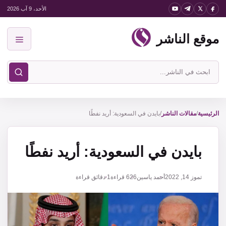
نتقل
الأحد، 9 آب 2026
لى
موقع الناشر
لمحتوى
القائمة
ابحث
في
موقع
الناشر
الرئيسية
/
مقالات الناشر
/
بايدن في السعودية: أريد نفطًا
بايدن في السعودية: أريد نفطًا
تموز 14, 2022
أحمد ياسين
626
قراءة
1 دقائق قراءة