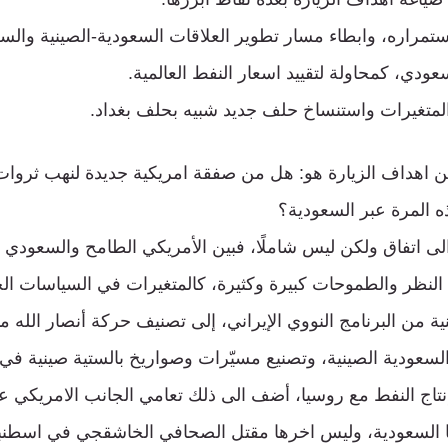
استمراره، وابطاء مسار تطوير العلاقات السعودية-الصينية والس
سعودي، كمحاولة لتقييد اسعار النفط العالمية.
لمتغيرات واستنساخ حلف جديد شبيه بحلف بغداد.
 اهداف الزيارة هو: هل من صفقة امريكية جديدة لنهب ثروا
ه المرة عبر السعودية؟
ى اتفاق ولكن ليس شاملًا، فبين الأمريكي الطامح والسعودي 
لنظر والطموحات كبيرة وكثيرة، كالمتغيرات في السياسات الخا
لنية من البرنامج النووي الإيراني، إلى تصنيف حركة أنصار الله م
السعودية الصينية، وتصنيع مسيّرات وصواريخ بالستية صينية في
تاج النفط مع روسيا، أضف الى ذلك تعامي الجانب الامريكي ع
ها السعودية، وليس اخرها مقتل الصحافي الخاشقجي في اسطنبو