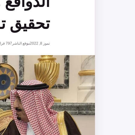
الدوافع 
تحقيق ت
تموز 8, 2022
موقع الناشر
707
قراء