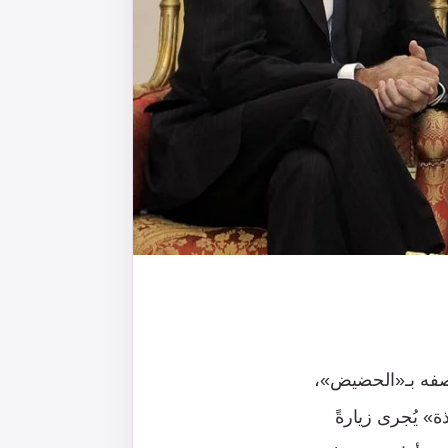
وصفه بـ«الحضيض»،
ة» يُجرى زيارةً