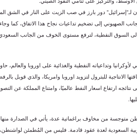
لأوسط، والتركيز على تنامي النفوذ الصيني.
ن لـ”إسرائيل” دور بارز في صب الزيت على النار في الشق المت
جانب الصهيوني إلى تضخيم تداعيات نجاح هذا الاتفاق، كما وجاء
 الى السوق النفطية، لترفع مستوى الخوف من الجانب السعو
 لأوكرانيا وتداعياته النفطية والغذائية على اوروبا والعالم، ح
ها الانتاجية للبترول لتزويد اوروبا وامريكا، والذي قوبل بالر
نتائجه ارتفاع اسعار النفط عالميًا، وامتناع المملكة عن الت
ها.
نطن متوجسة من مخاوف براغماتية عدة، يأتي في الصدارة منها
ية السعودية لعدة عقود قادمة. فليس من المُطمئن لواشنطن، الت