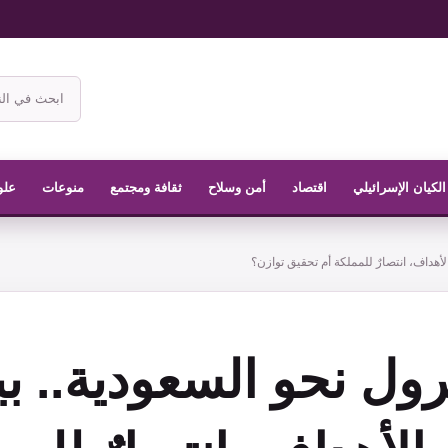
ابحث
في
موقع
الناشر
الكيان الإسرائيلي
اقتصاد
أمن وسلاح
ثقافة ومجتمع
منوعات
علو
لأهداف، انتصارٌ للمملكة أم تحقيق توازن؟
رول نحو السعودية.. ب