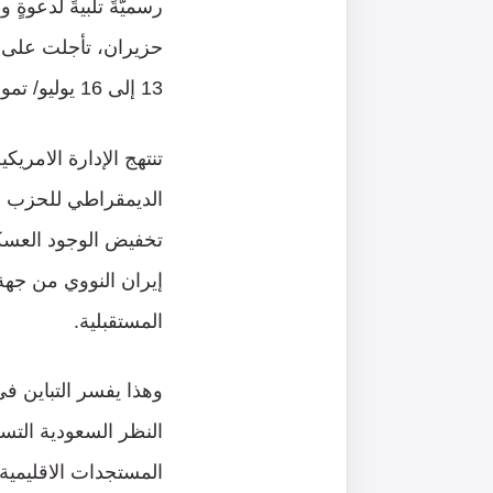
رسميّةً تلبيةً لدعوةٍ
حزيران، تأجلت على خ
13 إلى 16 يوليو/ تموز، في جولة تبدأ في إسرائيل وتنتهي بالسعودية.
تنتهج الإدارة الامريك
الديمقراطي للحزب ال
تخفيض الوجود العسك
إيران النووي من جهة،
المستقبلية.
وهذا يفسر التباين ف
النظر السعودية التسل
المستجدات الاقليمية 