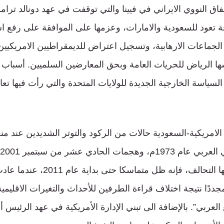
اق النووي الايراني في فيينا والتي توقفت في عهد دونالد ترام
 تعود للسعودية والامارات، وعزمها على الموافقة على رفع اس
 الجماعات الارهابية، وتسجيل اعتراض للديمقراطيين الامريكيي
رسها الرياض للحريات العامة وبحق المعارضين السلميين. أسباب
سياسة الخارجية الجديدة للولايات المتحدة والتي رأت فيها تعا
لامريكية-السعودية حالات من الركود والتوتر الشديدين عند 
الهزات التي تعرض لها التحالف، فإنه ظل 
دًا نتيجة اختلاف قراءة الطرفين للأحداث والتغيرات الاقليمي
ع العربي”. بالإضافة الى تبني الإدارة الأمريكية في عهد الرئيس أ