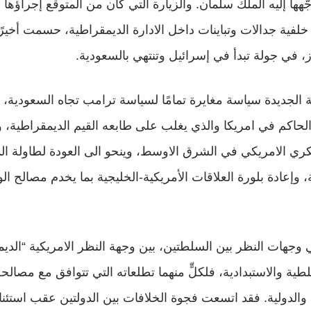
 وجّهها إليه الملك سلمان. والزيارة التي كان من المتوقع إجراؤها 
لفية جدالات وتباينات داخل الادارة الديمقراطية، حسمت أخير
ية الجديدة سياسة مغايرة تمامًا لسياسة ترامب تجاه السعودية، ت
حاكم في امريكا والذي يغلب على طابعه القيم الديمقراطية، و
ري الامريكي في الشرق الاوسط، وينحو الى العودة لطاولة 
 وإعادة بلورة العلاقات الأمريكية-الخليجية بما يخدم مصالح الو
ي وجهات النظر بين السلطتين، بين وجهة النظر الامريكية “الدي
طية والاستبدادية، فلكلٍّ منهما تطلعاته التي تتوافق مع مصال
والدولية. فقد اتسعت فجوة الخلافات بين الدولتين عقب استئنا