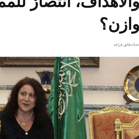
والأهداف، انتصارٌ للمم
وازن؟
ة
1 دقائق قراءة