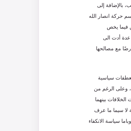
ب، بالإضافة إلى
م حركة انصار الله
ن فيما يخص
 عدة أدت الى
رضًا مع مصالحها
منعطفات سياسية
عدة، كالحظر النفطي العربي عام 1973م، وهجمات الحادي عشر من سبتمبر 2001، وعلى الرغم من
متماسكا حتى بداية عام 2011، عندما عادت الخلافات بينهما
ة لا سيما ما عرف
وباما سياسة الانكفاء