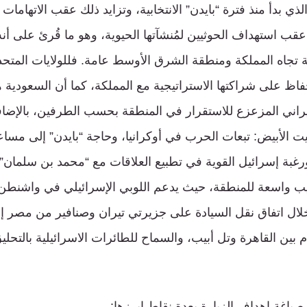
الذي بدأ منذ فترة “بايدن” الانتخابية، وتزايد ذلك عقب الاتهاما
عقب استهداف الحوثيين لمُنشآتها الحيوية، وهو ما قُرئ على أ
ية تجاه المملكة ومنطقة الشرق الأوسط عامة. فللولايات المتحد
لحفاظ على شراكتها الاستراتيجية مع المملكة، كما أن السعودية
يراني المزعزع للاستقرار في المنطقة بحسب الطرفين، بالإضا
بيت الأبيض: تبعات الحرب في أوكرانيا، وحاجة “بايدن” إلى مس
غبة إسرائيل القوية في تطبيع العلاقات مع “محمد بن سلمان”
يب واسعة للمنطقة، حيث يدعم اللوبي الإسرائيلي في واشنطن ات
ال اتفاق نقل السيادة على جزيرتي تيران وصنافير من مصر إل
 بين القاهرة وتل أبيب، والسماح للطائرات الاسرائيلية بالتحلي
 صياغة اهداف الزيارة بعدة نقاط ابرزها: